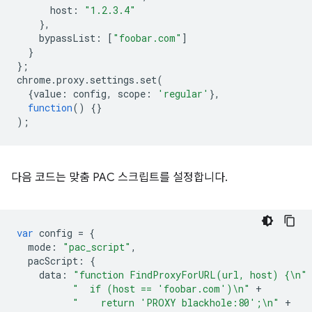
host
:
"1.2.3.4"
},
bypassList
:
[
"foobar.com"
]
}
};
chrome
.
proxy
.
settings
.
set
(
{
value
:
config
,
scope
:
'regular'
},
function
()
{}
);
다음 코드는 맞춤 PAC 스크립트를 설정합니다.
var
config
=
{
mode
:
"pac_script"
,
pacScript
:
{
data
:
"function FindProxyForURL(url, host) {\n"
"  if (host == 'foobar.com')\n"
+
"    return 'PROXY blackhole:80';\n"
+