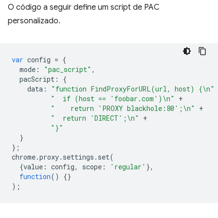
O código a seguir define um script de PAC
personalizado.
var
config
=
{
mode
:
"pac_script"
,
pacScript
:
{
data
:
"function FindProxyForURL(url, host) {\n"
"  if (host == 'foobar.com')\n"
+
"    return 'PROXY blackhole:80';\n"
+
"  return 'DIRECT';\n"
+
"}"
}
};
chrome
.
proxy
.
settings
.
set
(
{
value
:
config
,
scope
:
'regular'
},
function
()
{}
);