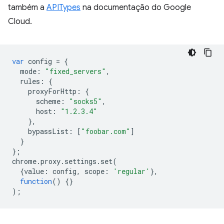
também a
APITypes
na documentação do Google
Cloud.
var
config
=
{
mode
:
"fixed_servers"
,
rules
:
{
proxyForHttp
:
{
scheme
:
"socks5"
,
host
:
"1.2.3.4"
},
bypassList
:
[
"foobar.com"
]
}
};
chrome
.
proxy
.
settings
.
set
(
{
value
:
config
,
scope
:
'regular'
},
function
()
{}
);