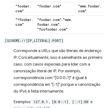
"foobar
.
"foobar
.
com"
"www
.
foobar
.
com"
com"
"*foobar
.
"foobar
.
com"
"www
.
,
com"
foobar
.
com"
,
"foofoobar
.
com"
[SCHEME://]IP_LITERAL[:PORT]
Corresponde a URLs que são literais de endereço
IP. Conceitualmente, isso é semelhante ao primeiro
caso, com casos especiais para lidar com a
canonização literal de IP. Por exemplo,
correspondência com "[0:0:0::1]" é igual à
correspondência em "[::1]" porque a canonização
do IPv6 é feita internamente.
Exemplos:
127.0.1
,
[0:0::1]
,
[::1]:80
e