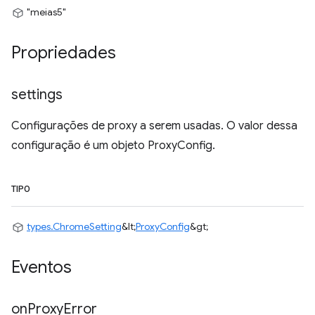
"meias5"
Propriedades
settings
Configurações de proxy a serem usadas. O valor dessa
configuração é um objeto ProxyConfig.
TIPO
types.ChromeSetting
&lt;
ProxyConfig
&gt;
Eventos
on
Proxy
Error