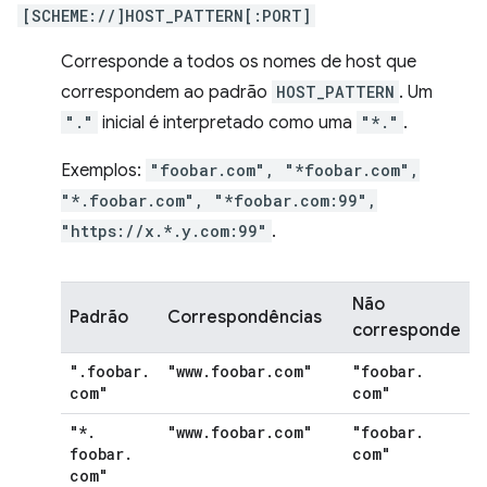
[SCHEME://]HOST_PATTERN[:PORT]
Corresponde a todos os nomes de host que
correspondem ao padrão
HOST_PATTERN
. Um
"."
inicial é interpretado como uma
"*."
.
Exemplos:
"foobar.com", "*foobar.com",
"*.foobar.com", "*foobar.com:99",
"https://x.*.y.com:99"
.
Não
Padrão
Correspondências
corresponde
"
.
foobar
.
"www
.
foobar
.
com"
"foobar
.
com"
com"
"*
.
"www
.
foobar
.
com"
"foobar
.
foobar
.
com"
com"