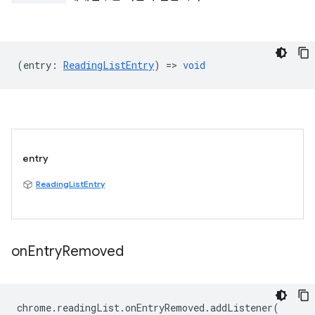
(
entry
:
ReadingListEntry
) =>
void
entry
ReadingListEntry
on
Entry
Removed
chrome
.
readingList
.
onEntryRemoved
.
addListener
(