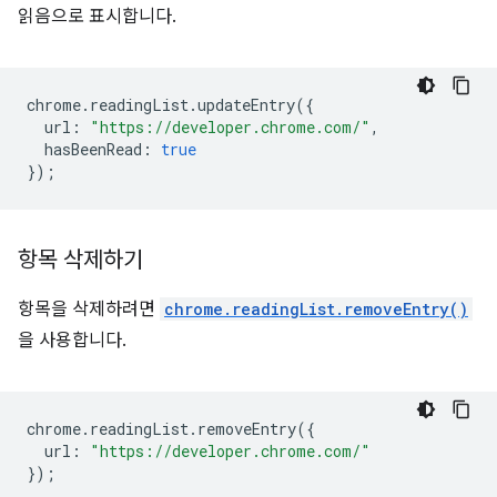
읽음으로 표시합니다.
chrome
.
readingList
.
updateEntry
({
url
:
"https://developer.chrome.com/"
,
hasBeenRead
:
true
});
항목 삭제하기
항목을 삭제하려면
chrome.readingList.removeEntry()
을 사용합니다.
chrome
.
readingList
.
removeEntry
({
url
:
"https://developer.chrome.com/"
});