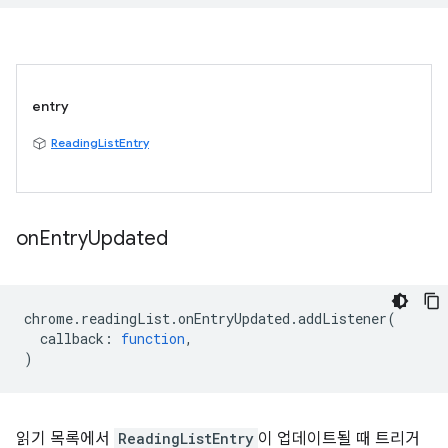
entry
ReadingListEntry
on
Entry
Updated
chrome
.
readingList
.
onEntryUpdated
.
addListener
(
callback
:
function
,
)
읽기 목록에서
ReadingListEntry
이 업데이트될 때 트리거