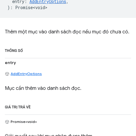
entry
:
AddEntryOptions
,
)
:
Promise<void>
Thêm một mục vào danh sách đọc nếu mục đó chưa có.
THÔNG SỐ
entry
AddEntryOptions
Mục cần thêm vào danh sách đọc.
GIÁ TRỊ TRẢ VỀ
Promise<void>