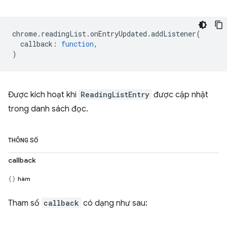
chrome
.
readingList
.
onEntryUpdated
.
addListener
(
callback
:
function
,
)
Được kích hoạt khi
ReadingListEntry
được cập nhật
trong danh sách đọc.
THÔNG SỐ
callback
hàm
Tham số
callback
có dạng như sau: