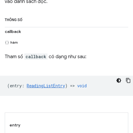
vào danh sách đọc.
THÔNG SỐ
callback
hàm
Tham số
callback
có dạng như sau:
(
entry
:
ReadingListEntry
) =>
void
entry