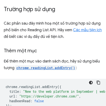
Trường hợp sử dụng
Các phần sau đây minh hoạ một số trường hợp sử dụng
phổ biến cho Reading List API. Hãy xem
Các mẫu tiện ích
để biết các ví dụ đầy đủ về tiện ích.
Thêm một mục
Để thêm một mục vào danh sách đọc, hãy sử dụng biểu
tượng
chrome.readingList.addEntry()
:
chrome
.
readingList
.
addEntry
({
title
:
"New to the web platform in September | web
url
:
"https://developer.chrome.com/"
,
hasBeenRead
:
false
});