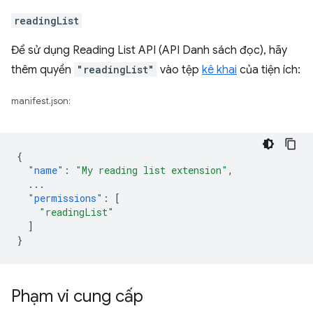
readingList
Để sử dụng Reading List API (API Danh sách đọc), hãy
thêm quyền
"readingList"
vào tệp
kê khai
của tiện ích:
manifest.json:
{
"name"
:
"My reading list extension"
,
...
"permissions"
:
[
"readingList"
]
}
Phạm vi cung cấp