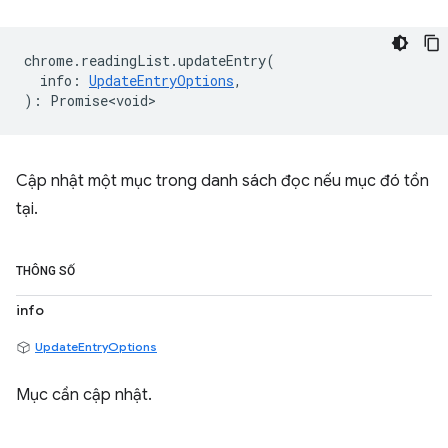
chrome
.
readingList
.
updateEntry
(
info
:
UpdateEntryOptions
,
)
:
Promise<void>
Cập nhật một mục trong danh sách đọc nếu mục đó tồn
tại.
THÔNG SỐ
info
UpdateEntryOptions
Mục cần cập nhật.