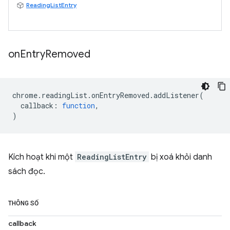
ReadingListEntry
on
Entry
Removed
chrome
.
readingList
.
onEntryRemoved
.
addListener
(
callback
:
function
,
)
Kích hoạt khi một
ReadingListEntry
bị xoá khỏi danh
sách đọc.
THÔNG SỐ
callback