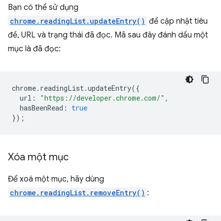
Bạn có thể sử dụng
chrome.readingList.updateEntry()
để cập nhật tiêu
đề, URL và trạng thái đã đọc. Mã sau đây đánh dấu một
mục là đã đọc:
chrome
.
readingList
.
updateEntry
({
url
:
"https://developer.chrome.com/"
,
hasBeenRead
:
true
});
Xóa một mục
Để xoá một mục, hãy dùng
chrome.readingList.removeEntry()
: