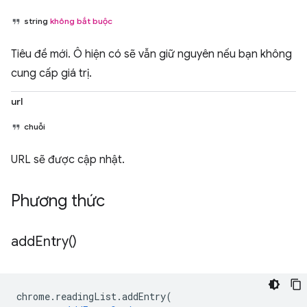
string
không bắt buộc
Tiêu đề mới. Ô hiện có sẽ vẫn giữ nguyên nếu bạn không
cung cấp giá trị.
url
chuỗi
URL sẽ được cập nhật.
Phương thức
add
Entry(
)
chrome
.
readingList
.
addEntry
(