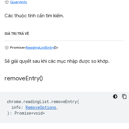
QueryInfo
Các thuộc tính cần tìm kiếm.
GIÁ TRỊ TRẢ VỀ
Promise<
ReadingListEntry
[]>
Sẽ giải quyết sau khi các mục nhập được so khớp.
remove
Entry(
)
chrome
.
readingList
.
removeEntry
(
info
:
RemoveOptions
,
)
:
Promise<void>