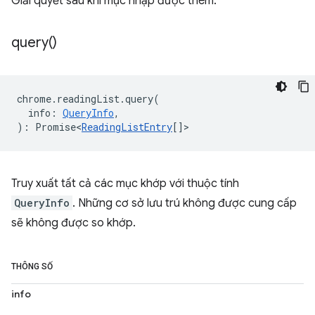
Giải quyết sau khi mục nhập được thêm.
query(
)
chrome
.
readingList
.
query
(
info
:
QueryInfo
,
)
:
Promise<
ReadingListEntry
[]
>
Truy xuất tất cả các mục khớp với thuộc tính
QueryInfo
. Những cơ sở lưu trú không được cung cấp
sẽ không được so khớp.
THÔNG SỐ
info