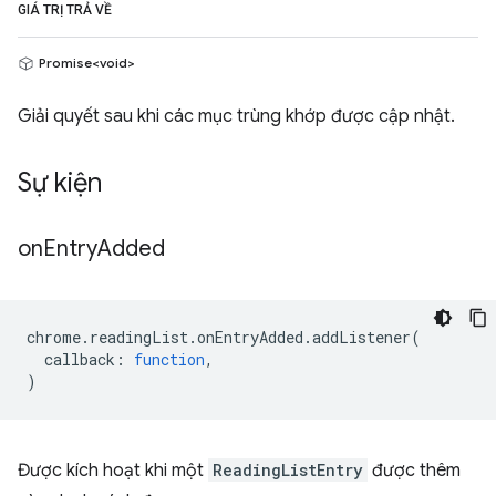
GIÁ TRỊ TRẢ VỀ
Promise<void>
Giải quyết sau khi các mục trùng khớp được cập nhật.
Sự kiện
on
Entry
Added
chrome
.
readingList
.
onEntryAdded
.
addListener
(
callback
:
function
,
)
Được kích hoạt khi một
ReadingListEntry
được thêm