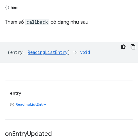
hàm
Tham số
callback
có dạng như sau:
(
entry
:
ReadingListEntry
) =>
void
entry
ReadingListEntry
on
Entry
Updated