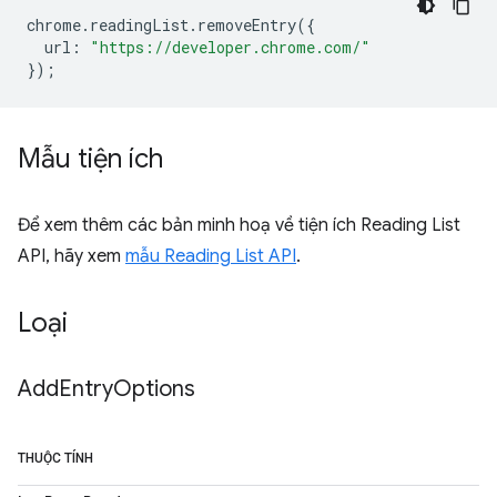
chrome
.
readingList
.
removeEntry
({
url
:
"https://developer.chrome.com/"
});
Mẫu tiện ích
Để xem thêm các bản minh hoạ về tiện ích Reading List
API, hãy xem
mẫu Reading List API
.
Loại
Add
Entry
Options
THUỘC TÍNH