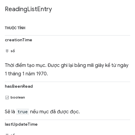
Reading
List
Entry
THUỘC TÍNH
creationTime
số
Thời điểm tạo mục. Được ghi lại bằng mili giây kể từ ngày
1 tháng 1 năm 1970.
hasBeenRead
boolean
Sẽ là
true
nếu mục đã được đọc.
lastUpdateTime