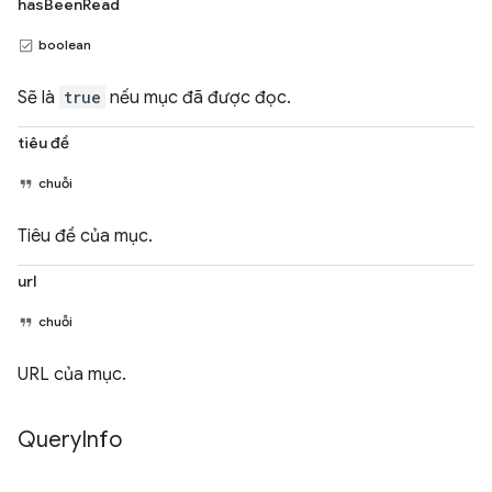
hasBeenRead
boolean
Sẽ là
true
nếu mục đã được đọc.
tiêu đề
chuỗi
Tiêu đề của mục.
url
chuỗi
URL của mục.
Query
Info