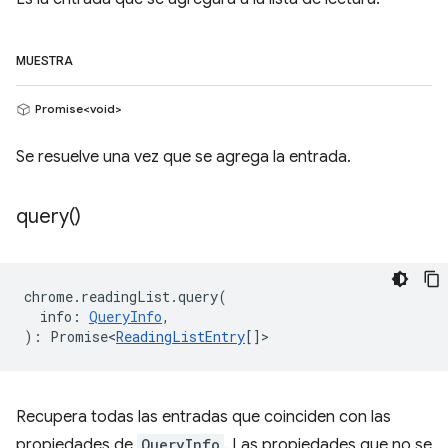
MUESTRA
Promise<void>
Se resuelve una vez que se agrega la entrada.
query(
)
chrome
.
readingList
.
query
(
info
:
QueryInfo
,
)
:
Promise<
ReadingListEntry
[]
>
Recupera todas las entradas que coinciden con las
propiedades de
QueryInfo
. Las propiedades que no se