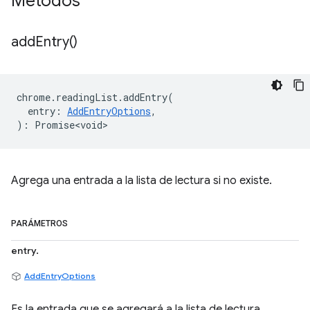
Métodos
add
Entry(
)
chrome
.
readingList
.
addEntry
(
entry
:
AddEntryOptions
,
)
:
Promise<void>
Agrega una entrada a la lista de lectura si no existe.
PARÁMETROS
entry.
AddEntryOptions
Es la entrada que se agregará a la lista de lectura.