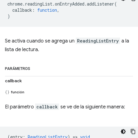
chrome
.
readingList
.
onEntryAdded
.
addListener
(
callback
:
function
,
)
Se activa cuando se agrega un
ReadingListEntry
a la
lista de lectura.
PARÁMETROS
callback
función
El parámetro
callback
se ve de la siguiente manera:
(
entry
:
ReadingListEntry
) =>
void