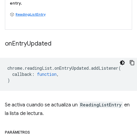
entry.
ReadingListEntry
on
Entry
Updated
chrome
.
readingList
.
onEntryUpdated
.
addListener
(
callback
:
function
,
)
Se activa cuando se actualiza un
ReadingListEntry
en
la lista de lectura.
PARÁMETROS