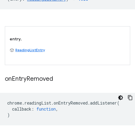
entry.
ReadingListEntry
on
Entry
Removed
chrome
.
readingList
.
onEntryRemoved
.
addListener
(
callback
:
function
,
)