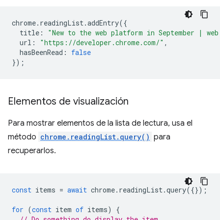
chrome
.
readingList
.
addEntry
({
title
:
"New to the web platform in September | web
url
:
"https://developer.chrome.com/"
,
hasBeenRead
:
false
});
Elementos de visualización
Para mostrar elementos de la lista de lectura, usa el
método
chrome.readingList.query()
para
recuperarlos.
const
items
=
await
chrome
.
readingList
.
query
({});
for
(
const
item
of
items
)
{
// Do something do display the item