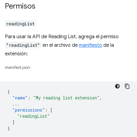
Permisos
readingList
Para usar la API de Reading List, agrega el permiso
"readingList"
en el archivo de
manifiesto
de la
extensión:
manifest.json:
{
"name"
:
"My reading list extension"
,
...
"permissions"
:
[
"readingList"
]
}