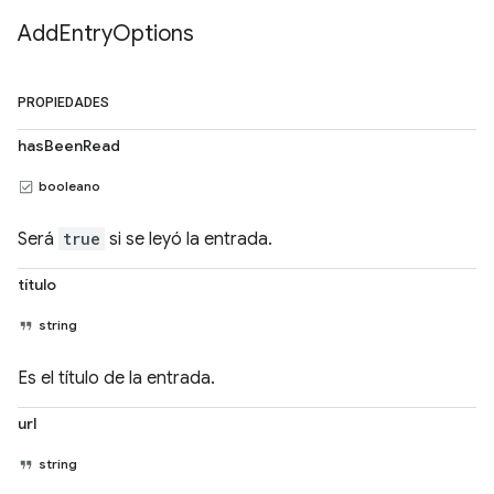
Add
Entry
Options
PROPIEDADES
hasBeenRead
booleano
Será
true
si se leyó la entrada.
título
string
Es el título de la entrada.
url
string