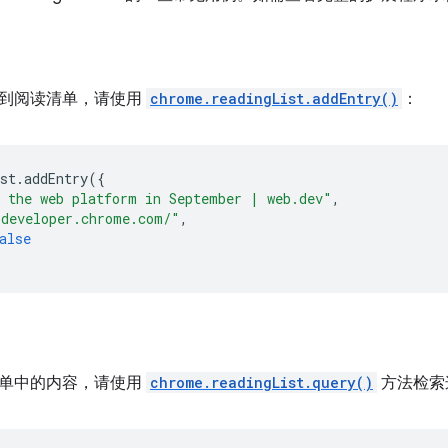
到阅读清单，请使用
chrome.readingList.addEntry()
：
st
.
addEntry
({
 the web platform in September | web.dev"
,
/developer.chrome.com/"
,
alse
单中的内容，请使用
chrome.readingList.query()
方法检索