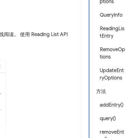
ptions
QueryInfo
ReadingLis
用 Reading List API
tEntry
RemoveOp
tions
UpdateEnt
ryOptions
方法
addEntry()
query()
removeEnt