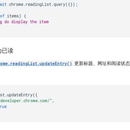
ait
chrome
.
readingList
.
query
({});
of
items
)
{
g do display the item
为已读
ome.readingList.updateEntry()
更新标题、网址和阅读状态
st
.
updateEntry
({
/developer.chrome.com/"
,
rue