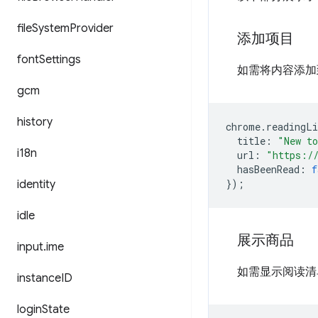
file
System
Provider
添加项目
font
Settings
如需将内容添加
gcm
history
chrome
.
readingLi
title
:
"New to
i18n
url
:
"https:/
hasBeenRead
:
f
});
identity
idle
展示商品
input
.
ime
如需显示阅读清
instance
ID
login
State