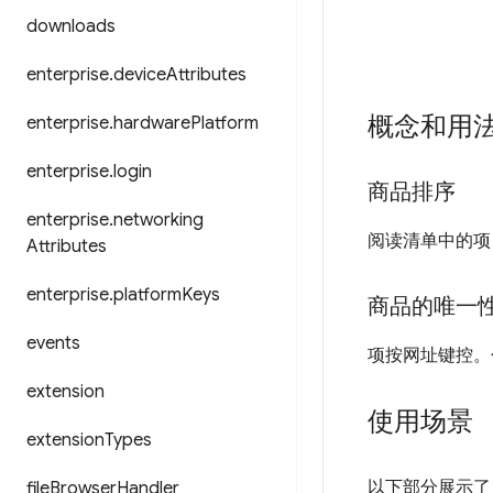
downloads
enterprise
.
device
Attributes
概念和用
enterprise
.
hardware
Platform
enterprise
.
login
商品排序
enterprise
.
networking
阅读清单中的项
Attributes
enterprise
.
platform
Keys
商品的唯一
events
项按网址键控。
extension
使用场景
extension
Types
以下部分展示了 
file
Browser
Handler