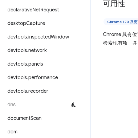
可用性
declarative
Net
Request
Chrome 120 
desktop
Capture
Chrome 具有
devtools
.
inspected
Window
检索现有项，并
devtools
.
network
devtools
.
panels
devtools
.
performance
devtools
.
recorder
dns
document
Scan
dom