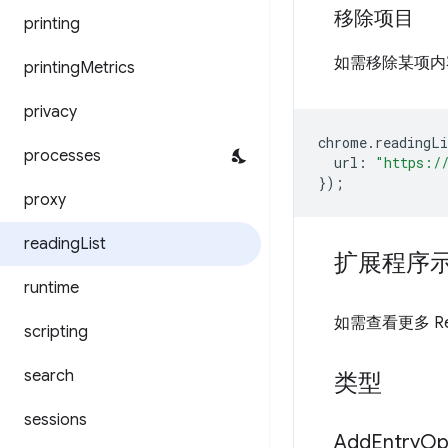
移除项目
printing
如需移除某项
printing
Metrics
privacy
chrome
.
readingLi
processes
url
:
"https:/
});
proxy
reading
List
扩展程序
runtime
如需查看更多 Rea
scripting
search
类型
sessions
Add
Entry
Op