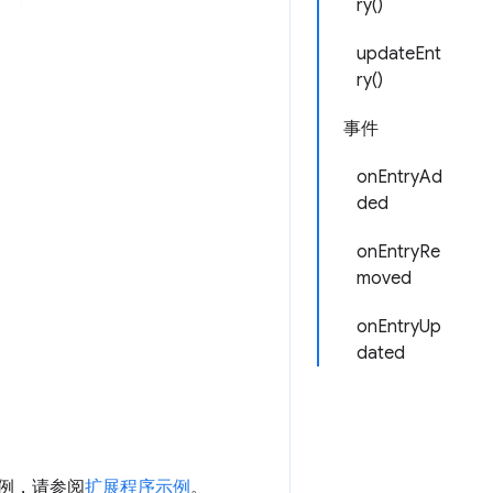
ry()
updateEnt
ry()
事件
onEntryAd
ded
onEntryRe
moved
onEntryUp
dated
序示例，请参阅
扩展程序示例
。