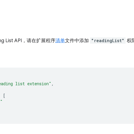
ng List API，请在扩展程序
清单
文件中添加
"readingList"
权
eading list extension"
,
:
[
t"