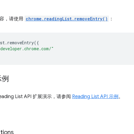
内容，请使用
chrome.readingList.removeEntry()
：
st
.
removeEntry
({
/developer.chrome.com/"
示例
ding List API 扩展演示，请参阅
Reading List API 示例
。
tions