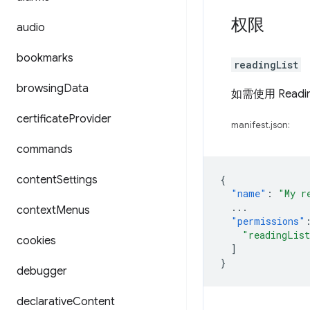
权限
audio
bookmarks
readingList
browsing
Data
如需使用 Readi
certificate
Provider
manifest.json:
commands
content
Settings
{
"name"
:
"My r
...
context
Menus
"permissions"
"readingLis
cookies
]
}
debugger
declarative
Content