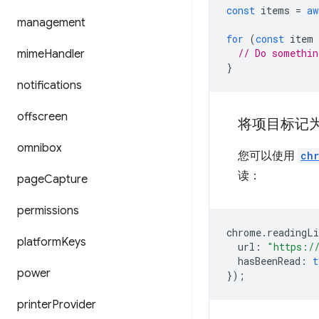
const
items
=
aw
management
for
(
const
item
// Do somethin
mime
Handler
}
notifications
offscreen
将项目标记
omnibox
您可以使用
chr
读：
page
Capture
permissions
chrome
.
readingLi
platform
Keys
url
:
"https:/
hasBeenRead
:
t
power
});
printer
Provider