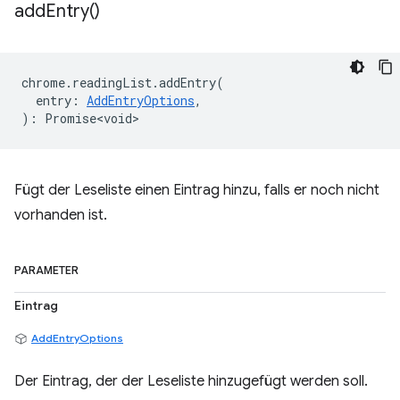
add
Entry(
)
chrome
.
readingList
.
addEntry
(
entry
:
AddEntryOptions
,
)
:
Promise<void>
Fügt der Leseliste einen Eintrag hinzu, falls er noch nicht
vorhanden ist.
PARAMETER
Eintrag
AddEntryOptions
Der Eintrag, der der Leseliste hinzugefügt werden soll.