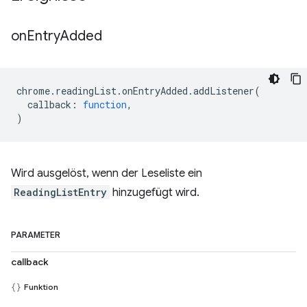
on
Entry
Added
chrome
.
readingList
.
onEntryAdded
.
addListener
(
callback
:
function
,
)
Wird ausgelöst, wenn der Leseliste ein
ReadingListEntry
hinzugefügt wird.
PARAMETER
callback
Funktion