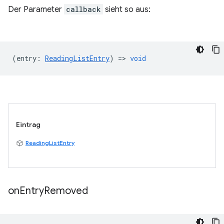
Der Parameter
callback
sieht so aus:
(
entry
:
ReadingListEntry
) =>
void
Eintrag
ReadingListEntry
on
Entry
Removed