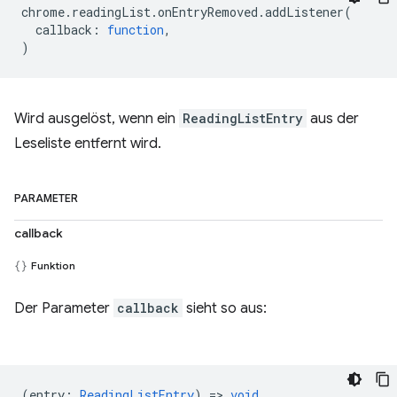
chrome
.
readingList
.
onEntryRemoved
.
addListener
(
callback
:
function
,
)
Wird ausgelöst, wenn ein
ReadingListEntry
aus der
Leseliste entfernt wird.
PARAMETER
callback
Funktion
Der Parameter
callback
sieht so aus:
(
entry
:
ReadingListEntry
) =>
void