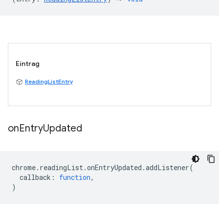
Eintrag
ReadingListEntry
on
Entry
Updated
chrome
.
readingList
.
onEntryUpdated
.
addListener
(
callback
:
function
,
)