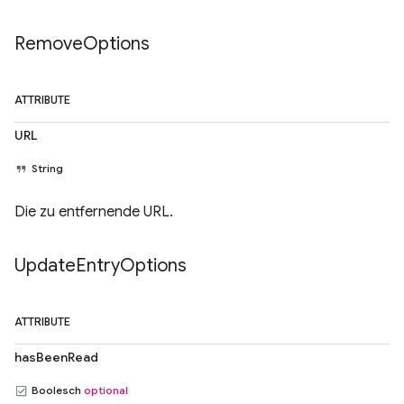
Remove
Options
ATTRIBUTE
URL
String
Die zu entfernende URL.
Update
Entry
Options
ATTRIBUTE
hasBeenRead
Boolesch
optional