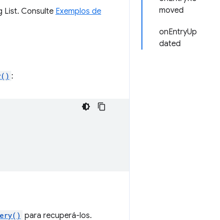
moved
 List. Consulte
Exemplos de
onEntryUp
dated
y()
:
ery()
para recuperá-los.