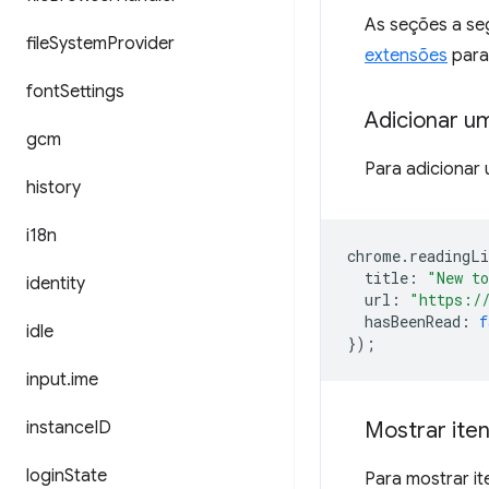
As seções a se
file
System
Provider
extensões
para
font
Settings
Adicionar u
gcm
Para adicionar 
history
i18n
chrome
.
readingLi
title
:
"New to
identity
url
:
"https:/
hasBeenRead
:
f
idle
});
input
.
ime
Mostrar ite
instance
ID
login
State
Para mostrar it