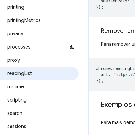
hasBeenRead
:
t
});
printing
printing
Metrics
Remover um
privacy
Para remover u
processes
proxy
chrome
.
readingLi
reading
List
url
:
"https:/
});
runtime
scripting
Exemplos 
search
Para mais demo
sessions