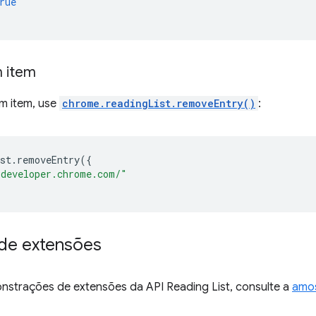
rue
 item
m item, use
chrome.readingList.removeEntry()
:
st
.
removeEntry
({
/developer.chrome.com/"
de extensões
nstrações de extensões da API Reading List, consulte a
amos