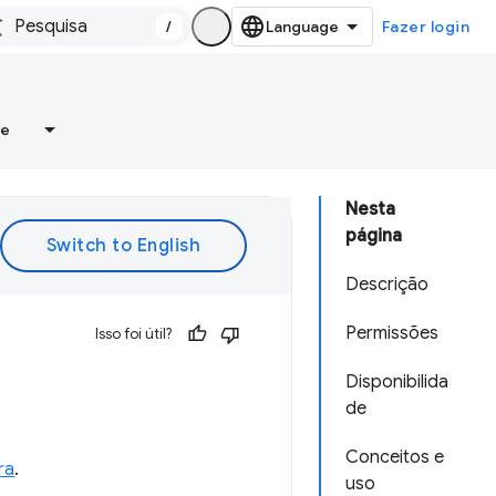
/
Fazer login
re
Nesta
página
Descrição
Permissões
Isso foi útil?
Disponibilida
de
Conceitos e
ra
.
uso