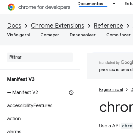
Documentos
Est
Docs
Chrome Extensions
Reference
Visão geral
Começar
Desenvolver
Como fazer
para seu idioma d
Manifest V3
Página inicial
D
➡ Manifest V2
chro
accessibility
Features
action
Use a API
chro
alarms