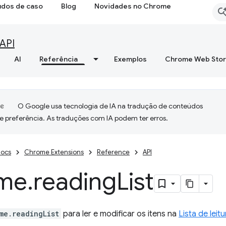
udos de caso
Blog
Novidades no Chrome
API
AI
Referência
Exemplos
Chrome Web Sto
O Google usa tecnologia de IA na tradução de conteúdos
e preferência. As traduções com IA podem ter erros.
ocs
Chrome Extensions
Reference
API
me
.
reading
List
me.readingList
para ler e modificar os itens na
Lista de leitu