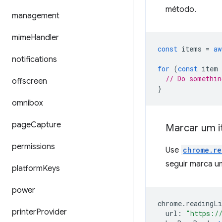
método.
management
mime
Handler
const
items
=
aw
notifications
for
(
const
item
// Do somethin
offscreen
}
omnibox
page
Capture
Marcar um i
permissions
Use
chrome.re
seguir marca u
platform
Keys
power
chrome
.
readingLi
printer
Provider
url
:
"https:/