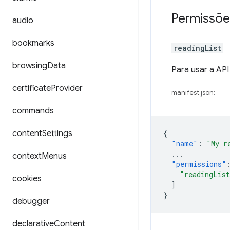
Permissõe
audio
bookmarks
readingList
browsing
Data
Para usar a API
certificate
Provider
manifest.json:
commands
content
Settings
{
"name"
:
"My r
...
context
Menus
"permissions"
"readingLis
cookies
]
}
debugger
declarative
Content