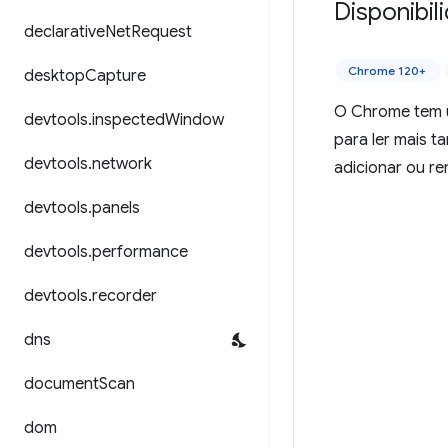
Disponibil
declarative
Net
Request
Chrome 120+
desktop
Capture
O Chrome tem um
devtools
.
inspected
Window
para ler mais t
devtools
.
network
adicionar ou rem
devtools
.
panels
devtools
.
performance
devtools
.
recorder
dns
document
Scan
dom