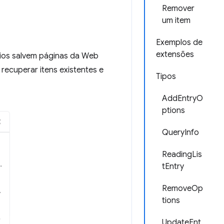
Remover
um item
Exemplos de
extensões
ários salvem páginas da Web
 recuperar itens existentes e
Tipos
AddEntryO
ptions
QueryInfo
ReadingLis
tEntry
RemoveOp
tions
UpdateEnt