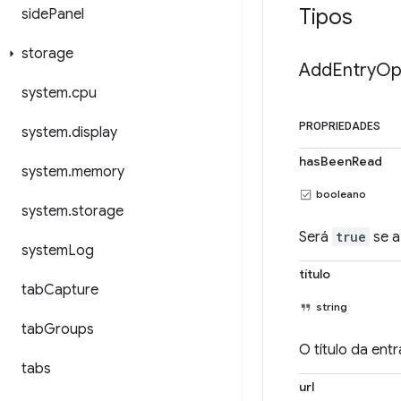
Tipos
side
Panel
storage
Add
Entry
Op
system
.
cpu
PROPRIEDADES
system
.
display
hasBeenRead
system
.
memory
booleano
system
.
storage
Será
true
se a 
system
Log
título
tab
Capture
string
tab
Groups
O título da ent
tabs
url