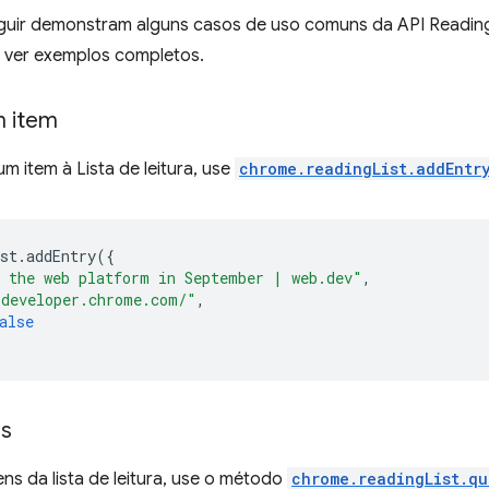
guir demonstram alguns casos de uso comuns da API Reading
 ver exemplos completos.
m item
um item à Lista de leitura, use
chrome.readingList.addEntr
st
.
addEntry
({
 the web platform in September | web.dev"
,
/developer.chrome.com/"
,
alse
ns
ens da lista de leitura, use o método
chrome.readingList.qu