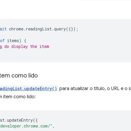
ait
chrome
.
readingList
.
query
({});
of
items
)
{
g do display the item
tem como lido
adingList.updateEntry()
para atualizar o título, o URL e o 
m item como lido:
st
.
updateEntry
({
/developer.chrome.com/"
,