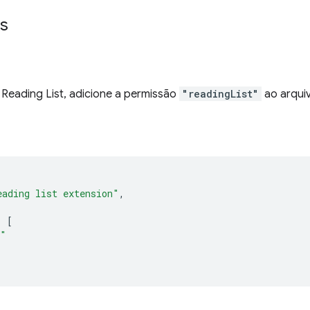
s
 Reading List, adicione a permissão
"readingList"
ao arqui
eading list extension"
,
:
[
t"