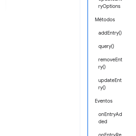
ryOptions
Métodos
addEntry()
query()
removeEnt
ry()
updateEnt
ry()
Eventos
onEntryAd
ded
onEntryRe