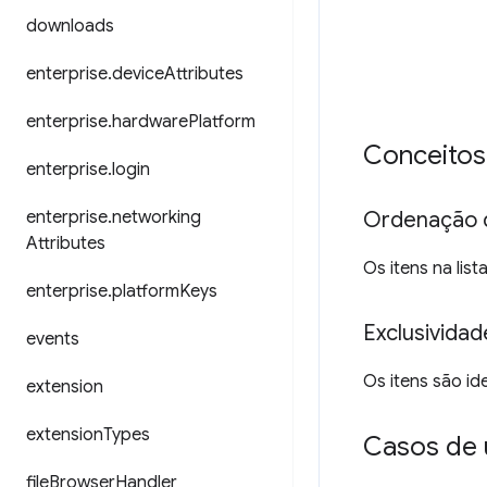
downloads
enterprise
.
device
Attributes
enterprise
.
hardware
Platform
Conceitos
enterprise
.
login
Ordenação d
enterprise
.
networking
Attributes
Os itens na lis
enterprise
.
platform
Keys
Exclusividad
events
Os itens são ide
extension
extension
Types
Casos de 
file
Browser
Handler