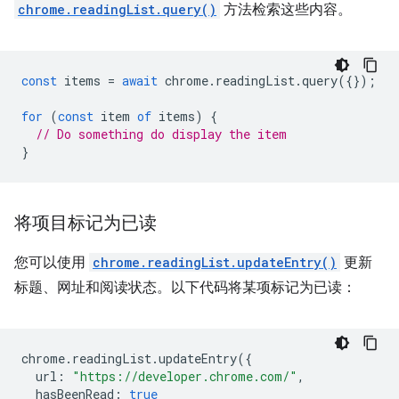
chrome.readingList.query()
方法检索这些内容。
const
items
=
await
chrome
.
readingList
.
query
({});
for
(
const
item
of
items
)
{
// Do something do display the item
}
将项目标记为已读
您可以使用
chrome.readingList.updateEntry()
更新
标题、网址和阅读状态。以下代码将某项标记为已读：
chrome
.
readingList
.
updateEntry
({
url
:
"https://developer.chrome.com/"
,
hasBeenRead
:
true