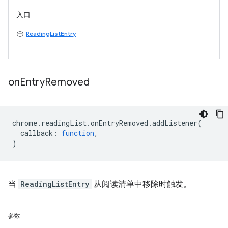
入口
ReadingListEntry
on
Entry
Removed
chrome
.
readingList
.
onEntryRemoved
.
addListener
(
callback
:
function
,
)
当
ReadingListEntry
从阅读清单中移除时触发。
参数