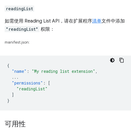
readingList
如需使用 Reading List API，请在扩展程序
清单
文件中添加
"readingList"
权限：
manifest.json:
{
"name"
:
"My reading list extension"
,
...
"permissions"
:
[
"readingList"
]
}
可用性