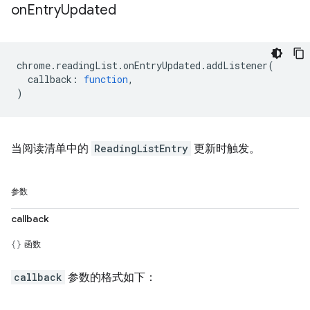
on
Entry
Updated
chrome
.
readingList
.
onEntryUpdated
.
addListener
(
callback
:
function
,
)
当阅读清单中的
ReadingListEntry
更新时触发。
参数
callback
函数
callback
参数的格式如下：