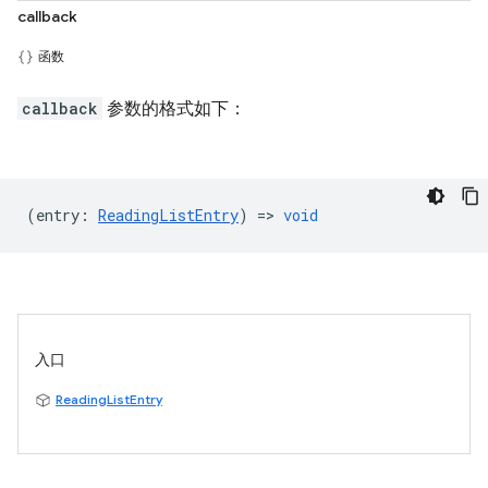
callback
函数
callback
参数的格式如下：
(
entry
:
ReadingListEntry
) =>
void
入口
ReadingListEntry