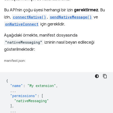
Bu API'nin çoğu üyesi herhangi bir izin
gerektirmez
. Bu
izin,
connectNative()
,
sendNativeMessage()
ve
onNativeConnect
için gereklidir.
Aşağıdaki örnekte, manifest dosyasında
"nativeMessaging"
izninin nasıl beyan edileceği
gösterilmektedir:
manifest.json:
{
"name"
:
"My extension"
,
...
"permissions"
:
[
"nativeMessaging"
],
...