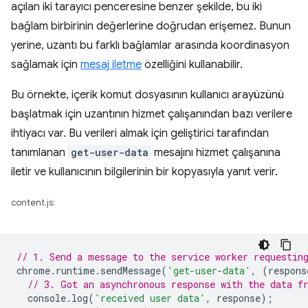
açılan iki tarayıcı penceresine benzer şekilde, bu iki
bağlam birbirinin değerlerine doğrudan erişemez. Bunun
yerine, uzantı bu farklı bağlamlar arasında koordinasyon
sağlamak için
mesaj iletme
özelliğini kullanabilir.
Bu örnekte, içerik komut dosyasının kullanıcı arayüzünü
başlatmak için uzantının hizmet çalışanından bazı verilere
ihtiyacı var. Bu verileri almak için geliştirici tarafından
tanımlanan
get-user-data
mesajını hizmet çalışanına
iletir ve kullanıcının bilgilerinin bir kopyasıyla yanıt verir.
content.js:
// 1. Send a message to the service worker requestin
chrome
.
runtime
.
sendMessage
(
'get-user-data'
,
(
respons
// 3. Got an asynchronous response with the data f
console
.
log
(
'received user data'
,
response
);