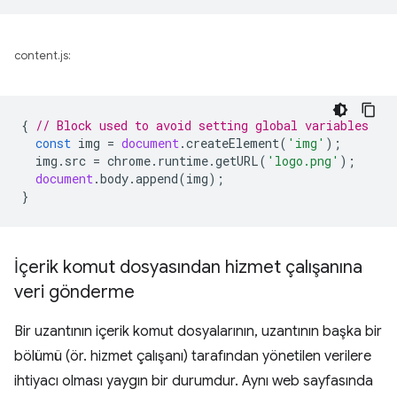
content.js:
{
// Block used to avoid setting global variables
const
img
=
document
.
createElement
(
'img'
);
img
.
src
=
chrome
.
runtime
.
getURL
(
'logo.png'
);
document
.
body
.
append
(
img
);
}
İçerik komut dosyasından hizmet çalışanına
veri gönderme
Bir uzantının içerik komut dosyalarının, uzantının başka bir
bölümü (ör. hizmet çalışanı) tarafından yönetilen verilere
ihtiyacı olması yaygın bir durumdur. Aynı web sayfasında