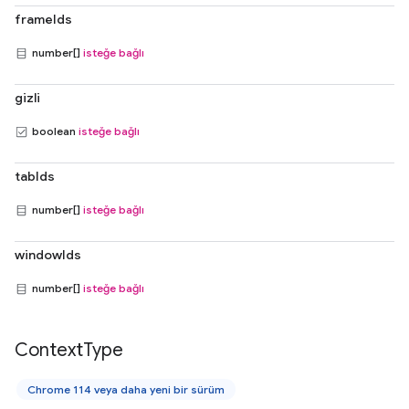
frameIds
number[]
isteğe bağlı
gizli
boolean
isteğe bağlı
tabIds
number[]
isteğe bağlı
windowIds
number[]
isteğe bağlı
Context
Type
Chrome 114 veya daha yeni bir sürüm