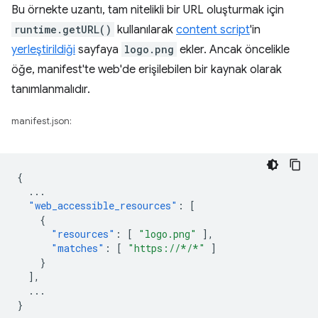
Bu örnekte uzantı, tam nitelikli bir URL oluşturmak için
runtime.getURL()
kullanılarak
content script
'in
yerleştirildiği
sayfaya
logo.png
ekler. Ancak öncelikle
öğe, manifest'te web'de erişilebilen bir kaynak olarak
tanımlanmalıdır.
manifest.json:
{
...
"web_accessible_resources"
:
[
{
"resources"
:
[
"logo.png"
],
"matches"
:
[
"https://*/*"
]
}
],
...
}