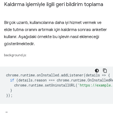
Kaldırma işlemiyle ilgili geri bildirim toplama
Birçok uzantı, kullanıcılarına daha iyi hizmet vermek ve
elde tutma oranını artırmak için kaldırma sonrası anketler
kullanır. Aşağıdaki örnekte bu işlevin nasıl ekleneceği
gösterilmektedir.
background.js:
chrome
.
runtime
.
onInstalled
.
addListener
(
details
=
>
{
if
(
details
.
reason
===
chrome
.
runtime
.
OnInstalledR
chrome
.
runtime
.
setUninstallURL
(
'https://example.
}
});