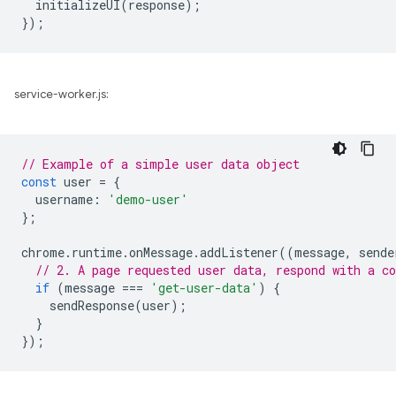
initializeUI
(
response
);
});
service-worker.js:
// Example of a simple user data object
const
user
=
{
username
:
'demo-user'
};
chrome
.
runtime
.
onMessage
.
addListener
((
message
,
sende
// 2. A page requested user data, respond with a co
if
(
message
===
'get-user-data'
)
{
sendResponse
(
user
);
}
});