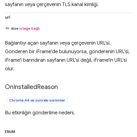
sayfanın veya çerçevenin TLS kanal kimliği.
url
dize
isteğe bağlı
Bağlantıyı açan sayfanın veya çerçevenin URL'si.
Gönderen bir iFrame'de bulunuyorsa, gönderenin URL'si,
iFrame'i barındıran sayfanın URL'si değil, iFrame'in URL'si
olur.
On
Installed
Reason
Chrome 44 ve sonraki sürümler
Bu etkinliğin gönderilme nedeni.
ENUM