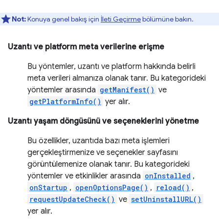
Not:
Konuya genel bakış için
İleti Geçirme
bölümüne bakın.
Uzantı ve platform meta verilerine erişme
Bu yöntemler, uzantı ve platform hakkında belirli
meta verileri almanıza olanak tanır. Bu kategorideki
yöntemler arasında
getManifest()
ve
getPlatformInfo()
yer alır.
Uzantı yaşam döngüsünü ve seçeneklerini yönetme
Bu özellikler, uzantıda bazı meta işlemleri
gerçekleştirmenize ve seçenekler sayfasını
görüntülemenize olanak tanır. Bu kategorideki
yöntemler ve etkinlikler arasında
onInstalled
,
onStartup
,
openOptionsPage()
,
reload()
,
requestUpdateCheck()
ve
setUninstallURL()
yer alır.