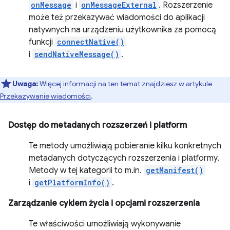
onMessage
i
onMessageExternal
. Rozszerzenie
może też przekazywać wiadomości do aplikacji
natywnych na urządzeniu użytkownika za pomocą
funkcji
connectNative()
i
sendNativeMessage()
.
Uwaga:
Więcej informacji na ten temat znajdziesz w artykule
Przekazywanie wiadomości
.
Dostęp do metadanych rozszerzeń i platform
Te metody umożliwiają pobieranie kilku konkretnych
metadanych dotyczących rozszerzenia i platformy.
Metody w tej kategorii to m.in.
getManifest()
i
getPlatformInfo()
.
Zarządzanie cyklem życia i opcjami rozszerzenia
Te właściwości umożliwiają wykonywanie