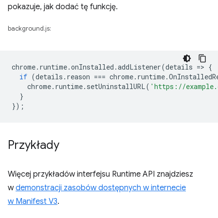
pokazuje, jak dodać tę funkcję.
background.js:
chrome
.
runtime
.
onInstalled
.
addListener
(
details
=
>
{
if
(
details
.
reason
===
chrome
.
runtime
.
OnInstalledR
chrome
.
runtime
.
setUninstallURL
(
'https://example.
}
});
Przykłady
Więcej przykładów interfejsu Runtime API znajdziesz
w
demonstracji zasobów dostępnych w internecie
w Manifest V3
.