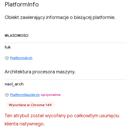
Platform
Info
Obiekt zawierający informacje o bieżącej platformie.
WŁAŚCIWOŚCI
łuk
PlatformArch
Architektura procesora maszyny.
nacl_arch
PlatformNaclArch
opcjonalnie
Wycofane w Chrome 149
Ten atrybut został wycofany po całkowitym usunięciu
klienta natywnego.