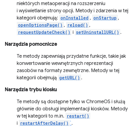
niektórych metaoperacji na rozszerzeniu
i wyświetlanie strony opcji. Metody i zdarzenia w tej
kategorii obejmują:
onInstalled
,
onStartup
,
openOptionsPage()
,
reload()
,
requestUpdateCheck()
i
setUninstallURL()
.
Narzędzia pomocnicze
Te metody zapewniają przydatne funkcje, takie jak
konwertowanie wewnętrznych reprezentacji
zasobów na formaty zewnętrzne. Metody w tej
kategorii obejmują
getURL()
.
Narzędzia trybu kiosku
Te metody są dostępne tylko w ChromeOS i służą
głównie do obsługi implementacji kiosków. Metody
w tej kategorii to m.in.
restart()
i
restartAfterDelay()
`
.