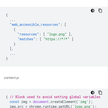
{
...
"web_accessible_resources"
:
[
{
"resources"
:
[
"logo.png"
],
"matches"
:
[
"https://*/*"
]
}
],
...
}
content.js:
{
// Block used to avoid setting global variables
const
img
=
document
.
createElement
(
'img'
);
img
.
src
=
chrome
.
runtime
.
getURL
(
'logo.png'
);