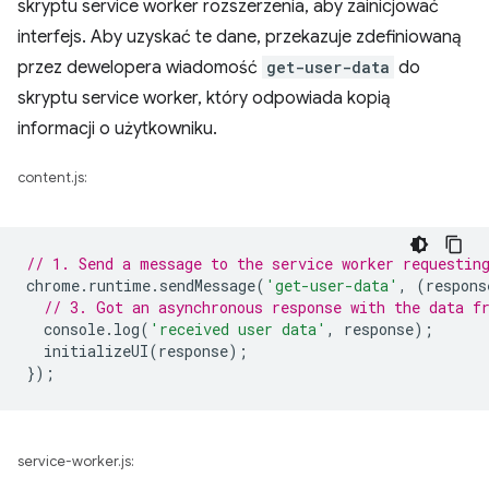
skryptu service worker rozszerzenia, aby zainicjować
interfejs. Aby uzyskać te dane, przekazuje zdefiniowaną
przez dewelopera wiadomość
get-user-data
do
skryptu service worker, który odpowiada kopią
informacji o użytkowniku.
content.js:
// 1. Send a message to the service worker requestin
chrome
.
runtime
.
sendMessage
(
'get-user-data'
,
(
respons
// 3. Got an asynchronous response with the data f
console
.
log
(
'received user data'
,
response
);
initializeUI
(
response
);
});
service-worker.js: