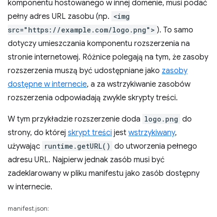
komponentu hostowanego w innej domenie, musi podać
pełny adres URL zasobu (np.
<img
src="https://example.com/logo.png">
). To samo
dotyczy umieszczania komponentu rozszerzenia na
stronie internetowej. Różnice polegają na tym, że zasoby
rozszerzenia muszą być udostępniane jako
zasoby
dostępne w internecie
, a za wstrzykiwanie zasobów
rozszerzenia odpowiadają zwykle skrypty treści.
W tym przykładzie rozszerzenie doda
logo.png
do
strony, do której
skrypt treści
jest
wstrzykiwany
,
używając
runtime.getURL()
do utworzenia pełnego
adresu URL. Najpierw jednak zasób musi być
zadeklarowany w pliku manifestu jako zasób dostępny
w internecie.
manifest.json: