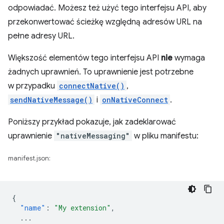
odpowiadać. Możesz też użyć tego interfejsu API, aby
przekonwertować ścieżkę względną adresów URL na
pełne adresy URL.
Większość elementów tego interfejsu API
nie
wymaga
żadnych uprawnień. To uprawnienie jest potrzebne
w przypadku
connectNative()
,
sendNativeMessage()
i
onNativeConnect
.
Poniższy przykład pokazuje, jak zadeklarować
uprawnienie
"nativeMessaging"
w pliku manifestu:
manifest.json:
{
"name"
:
"My extension"
,
...