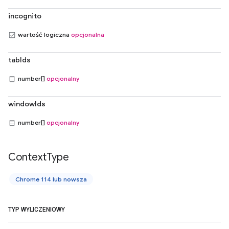
incognito
wartość logiczna
opcjonalna
tabIds
number[]
opcjonalny
windowIds
number[]
opcjonalny
Context
Type
Chrome 114 lub nowsza
TYP WYLICZENIOWY