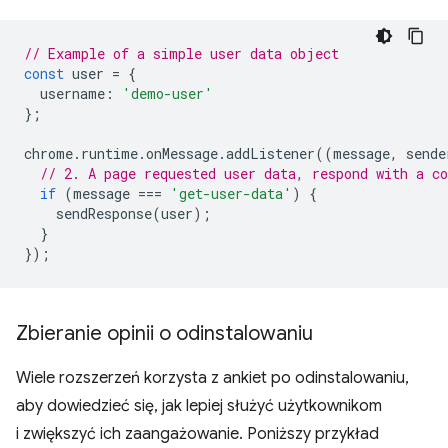
// Example of a simple user data object
const
user
=
{
username
:
'demo-user'
};
chrome
.
runtime
.
onMessage
.
addListener
((
message
,
sende
// 2. A page requested user data, respond with a co
if
(
message
===
'get-user-data'
)
{
sendResponse
(
user
);
}
});
Zbieranie opinii o odinstalowaniu
Wiele rozszerzeń korzysta z ankiet po odinstalowaniu,
aby dowiedzieć się, jak lepiej służyć użytkownikom
i zwiększyć ich zaangażowanie. Poniższy przykład