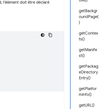
tive()
 l'élément doit être déclaré
getBackgr
oundPage(
)
getContex
ts()
getManife
st()
getPackag
eDirectory
Entry()
getPlatfor
mInfo()
getURL()