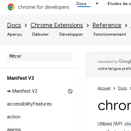
Docs
Études de 
Docs
Chrome Extensions
Reference
Aperçu
Débuter
Développer
Fonctionnement
votre langue préf
Manifest V3
Accueil
Docs
➡ Manifest V2
chro
accessibility
Features
action
Utilisez l'API
ch
alarms