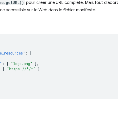
me.getURL()
pour créer une URL complète. Mais tout d'abord,
 accessible sur le Web dans le fichier manifeste.
e_resources"
:
[
"
:
[
"logo.png"
],
:
[
"https://*/*"
]