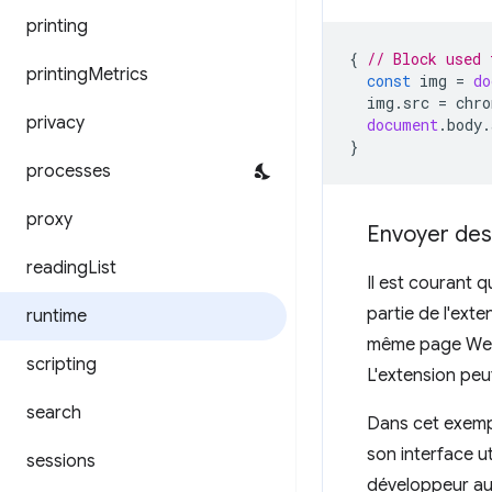
printing
{
// Block used 
printing
Metrics
const
img
=
do
img
.
src
=
chro
privacy
document
.
body
.
}
processes
proxy
Envoyer des
reading
List
Il est courant 
partie de l'ext
runtime
même page Web,
scripting
L'extension peut
search
Dans cet exempl
son interface u
sessions
développeur au 