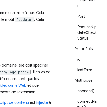
PlatformO
s
omme une mise à jour. Cela
Port
 le motif
"update"
. Cela
RequestUp
dateCheck
Status
Propriétés
id
omaine, elle doit spécifier
lastError
com/logo.png">
). Il en va de
fférences sont que les
Méthodes
bles sur le Web
et que,
connect()
ments de l'extension.
connectNa
cript de contenu
est
injecté
à