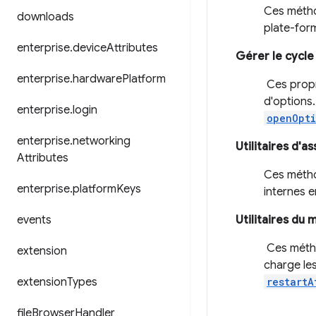
Ces métho
downloads
plate-for
enterprise
.
device
Attributes
Gérer le cycle
enterprise
.
hardware
Platform
Ces propr
d'options
enterprise
.
login
openOpt
enterprise
.
networking
Utilitaires d'a
Attributes
Ces métho
enterprise
.
platform
Keys
internes 
events
Utilitaires du
Ces métho
extension
charge le
extension
Types
restartA
file
Browser
Handler