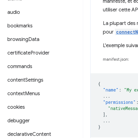
manifeste, et é
utiliser cette 
audio
La plupart des
bookmarks
pour
connectN
browsing
Data
L'exemple suiva
certificate
Provider
manifest.json:
commands
content
Settings
{
"name"
:
"My e
context
Menus
...
"permissions"
cookies
"nativeMessa
],
debugger
...
}
declarative
Content