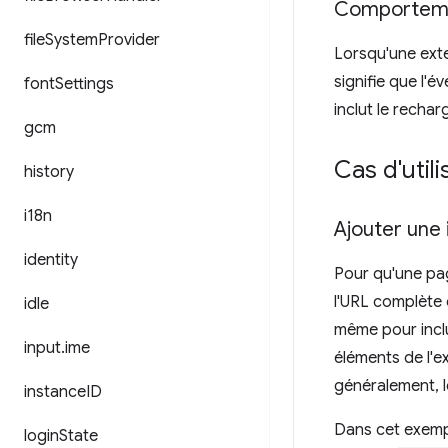
Comporteme
file
System
Provider
Lorsqu'une ext
signifie que l'
font
Settings
inclut le recha
gcm
Cas d'utili
history
i18n
Ajouter une
identity
Pour qu'une pa
l'URL complète 
idle
même pour incl
input
.
ime
éléments de l'e
généralement, l
instance
ID
Dans cet exempl
login
State