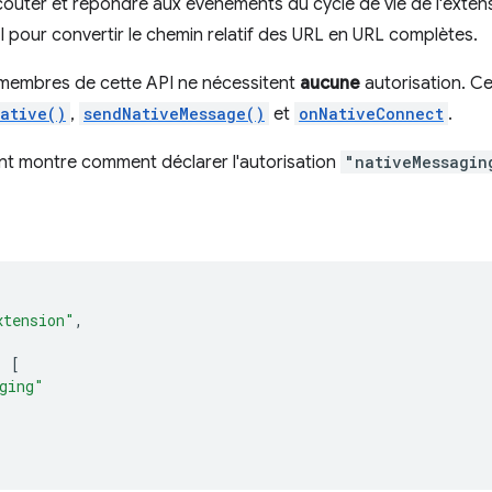
couter et répondre aux événements du cycle de vie de l'exte
API pour convertir le chemin relatif des URL en URL complètes.
 membres de cette API ne nécessitent
aucune
autorisation. Ce
ative()
,
sendNativeMessage()
et
onNativeConnect
.
nt montre comment déclarer l'autorisation
"nativeMessagin
xtension"
,
:
[
ging"