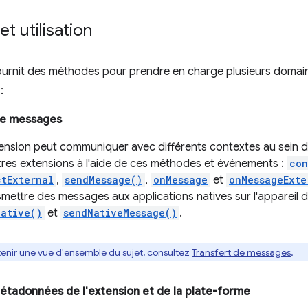
t utilisation
fournit des méthodes pour prendre en charge plusieurs domai
:
de messages
ension peut communiquer avec différents contextes au sein de
tres extensions à l'aide de ces méthodes et événements :
con
tExternal
,
sendMessage()
,
onMessage
et
onMessageExte
mettre des messages aux applications natives sur l'appareil de l
ative()
et
sendNativeMessage()
.
tenir une vue d'ensemble du sujet, consultez
Transfert de messages
.
tadonnées de l'extension et de la plate-forme