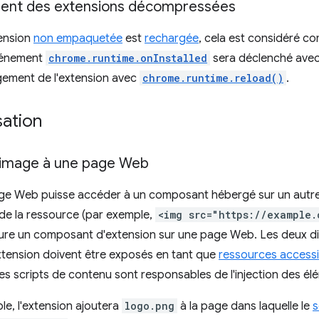
nt des extensions décompressées
ension
non empaquetée
est
rechargée
, cela est considéré c
événement
chrome.runtime.onInstalled
sera déclenché avec
rgement de l'extension avec
chrome.runtime.reload()
.
sation
 image à une page Web
ge Web puisse accéder à un composant hébergé sur un autre d
de la ressource (par exemple,
<img src="https://example.
ure un composant d'extension sur une page Web. Les deux di
xtension doivent être exposés en tant que
ressources accessi
es scripts de contenu sont responsables de l'injection des élé
e, l'extension ajoutera
logo.png
à la page dans laquelle le
s