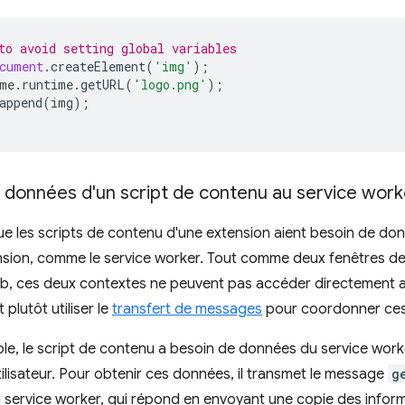
to avoid setting global variables
cument
.
createElement
(
'img'
);
me
.
runtime
.
getURL
(
'logo.png'
);
append
(
img
);
 données d'un script de contenu au service work
que les scripts de contenu d'une extension aient besoin de d
ension, comme le service worker. Tout comme deux fenêtres de
 ces deux contextes ne peuvent pas accéder directement aux
 plutôt utiliser le
transfert de messages
pour coordonner ces 
e, le script de contenu a besoin de données du service worker 
tilisateur. Pour obtenir ces données, il transmet le message
g
service worker, qui répond en envoyant une copie des informat