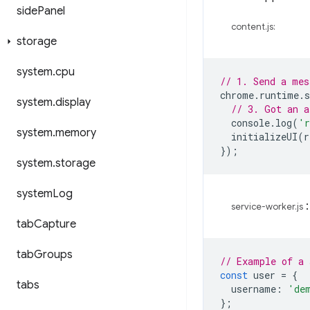
side
Panel
content.js:
storage
system
.
cpu
// 1. Send a mes
chrome
.
runtime
.
s
system
.
display
// 3. Got an a
console
.
log
(
'r
system
.
memory
initializeUI
(
r
});
system
.
storage
system
Log
:
service-worker.js
tab
Capture
tab
Groups
// Example of a 
const
user
=
{
tabs
username
:
'de
};