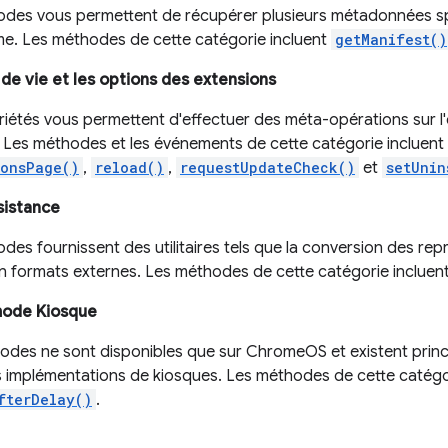
des vous permettent de récupérer plusieurs métadonnées spéc
me. Les méthodes de cette catégorie incluent
getManifest()
 de vie et les options des extensions
iétés vous permettent d'effectuer des méta-opérations sur l'e
. Les méthodes et les événements de cette catégorie incluent
ionsPage()
,
reload()
,
requestUpdateCheck()
et
setUnin
ssistance
des fournissent des utilitaires tels que la conversion des re
en formats externes. Les méthodes de cette catégorie incluen
 mode Kiosque
des ne sont disponibles que sur ChromeOS et existent prin
s implémentations de kiosques. Les méthodes de cette catégo
fterDelay()
.