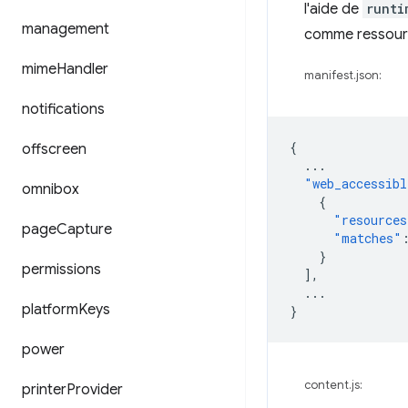
l'aide de
runti
management
comme ressource
mime
Handler
manifest.json:
notifications
{
offscreen
...
"web_accessibl
omnibox
{
"resources
page
Capture
"matches"
}
permissions
],
...
platform
Keys
}
power
content.js:
printer
Provider