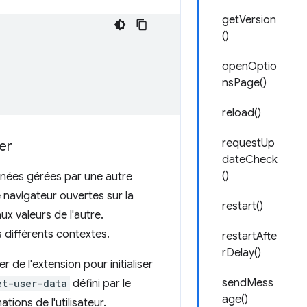
getVersion
()
openOptio
nsPage()
reload()
requestUp
er
dateCheck
()
onnées gérées par une autre
 navigateur ouvertes sur la
restart()
 valeurs de l'autre.
différents contextes.
restartAfte
rDelay()
de l'extension pour initialiser
sendMess
et-user-data
défini par le
age()
ions de l'utilisateur.