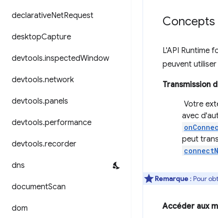
declarative
Net
Request
Concepts e
desktop
Capture
L'API Runtime 
devtools
.
inspected
Window
peuvent utiliser 
devtools
.
network
Transmission 
devtools
.
panels
Votre ext
avec d'au
devtools
.
performance
onConnec
peut trans
devtools
.
recorder
connectN
dns
Remarque
: Pour ob
document
Scan
Accéder aux mé
dom