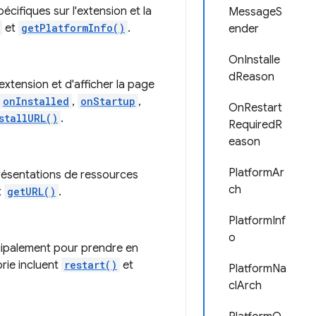
ifiques sur l'extension et la
MessageS
et
getPlatformInfo()
.
ender
OnInstalle
dReason
xtension et d'afficher la page
onInstalled
,
onStartup
,
OnRestart
stallURL()
.
RequiredR
eason
PlatformAr
présentations de ressources
ch
t
getURL()
.
PlatformInf
o
cipalement pour prendre en
rie incluent
restart()
et
PlatformNa
clArch