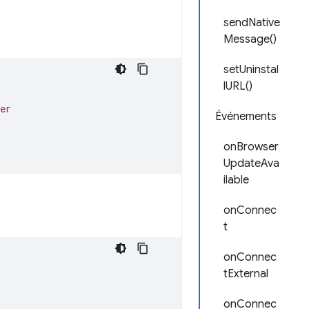
sendNative
Message()
setUninstal
lURL()
er
Événements
onBrowser
UpdateAva
ilable
onConnec
t
onConnec
tExternal
onConnec