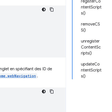
registerCo
ntentScript
s()
removeCS
S()
unregister
ContentSc
ripts()
updateCo
glet en spécifiant des ID de
ntentScript
ome.webNavigation
.
s()