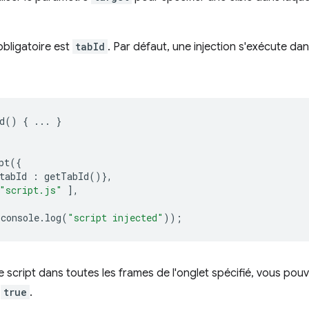
bligatoire est
tabId
. Par défaut, une injection s'exécute dan
d
()
{
...
}
pt
({
tabId
:
getTabId
()},
"script.js"
],
console
.
log
(
"script injected"
));
e script dans toutes les frames de l'onglet spécifié, vous pouv
r
true
.