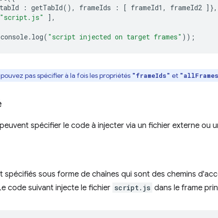
tabId
:
getTabId
(),
frameIds
:
[
frameId1
,
frameId2
]},
"script.js"
],
console
.
log
(
"script injected on target frames"
));
pouvez pas spécifier à la fois les propriétés
et
"frameIds"
"allFrame
é
euvent spécifier le code à injecter via un fichier externe ou u
nt spécifiés sous forme de chaînes qui sont des chemins d'accè
Le code suivant injecte le fichier
script.js
dans le frame princ