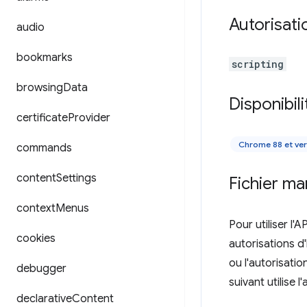
Autorisati
audio
bookmarks
scripting
browsing
Data
Disponibili
certificate
Provider
Chrome 88 et ver
commands
content
Settings
Fichier ma
context
Menus
Pour utiliser l'A
cookies
autorisations d'
ou l'autorisatio
debugger
suivant utilise l
declarative
Content