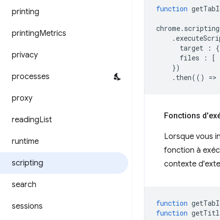
function
getTabI
printing
chrome
.
scripting
printing
Metrics
.
executeScri
target
:
{
privacy
files
:
[
})
processes
.
then
(()
=
>
proxy
Fonctions d'ex
reading
List
Lorsque vous i
runtime
fonction à exécu
scripting
contexte d'exte
search
function
getTabI
sessions
function
getTitl