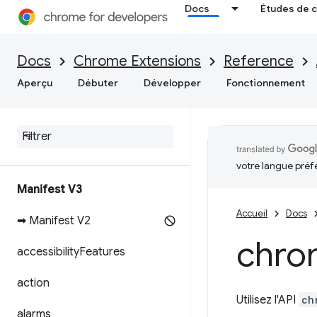
Docs
Études de 
Docs
Chrome Extensions
Reference
Aperçu
Débuter
Développer
Fonctionnement
votre langue préf
Manifest V3
Accueil
Docs
➡ Manifest V2
chro
accessibility
Features
action
Utilisez l'API
ch
alarms