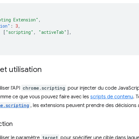
pting Extension"
,
sion"
:
3
,
:
[
"scripting"
,
"activeTab"
],
t utilisation
iser l'API
chrome.scripting
pour injecter du code JavaScri
omme ce que vous pouvez faire avec les
scripts de contenu
. 
e.scripting
, les extensions peuvent prendre des décisions
ction
liser le paramètre
target
pour spécifier une cible dans laque