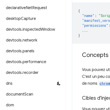
declarative
Net
Request
{
"name"
:
"Scri
desktop
Capture
"manifest_ver
"permissions"
devtools
.
inspected
Window
...
}
devtools
.
network
devtools
.
panels
Concepts e
devtools
.
performance
Vous pouvez util
devtools
.
recorder
C'est un peu c
dns
de noms
chrom
document
Scan
Cibles d'inje
dom
Vous pouvez uti