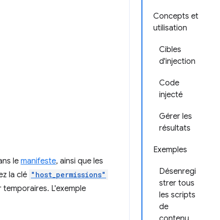
Concepts et
utilisation
Cibles
d'injection
Code
injecté
Gérer les
résultats
Exemples
ns le
manifeste
, ainsi que les
Désenregi
ez la clé
"host_permissions"
strer tous
r temporaires. L'exemple
les scripts
de
contenu