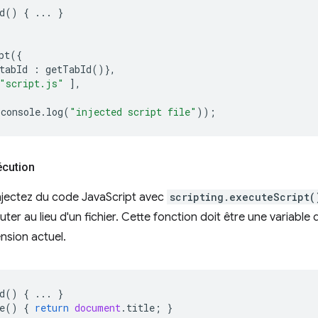
d
()
{
...
}
pt
({
tabId
:
getTabId
()},
"script.js"
],
console
.
log
(
"injected script file"
));
écution
njectez du code JavaScript avec
scripting.executeScript(
ter au lieu d'un fichier. Cette fonction doit être une variable
nsion actuel.
d
()
{
...
}
e
()
{
return
document
.
title
;
}