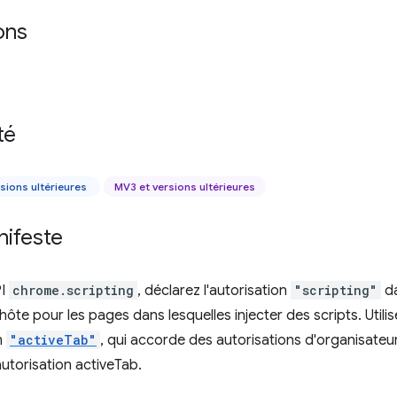
ons
té
sions ultérieures
MV3 et versions ultérieures
nifeste
PI
chrome.scripting
, déclarez l'autorisation
"scripting"
da
hôte pour les pages dans lesquelles injecter des scripts. Utilis
n
"activeTab"
, qui accorde des autorisations d'organisateu
'autorisation activeTab.