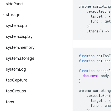
side
Panel
chrome
.
scripting
.
executeScri
storage
target
:
{
func
:
get
system
.
cpu
})
.
then
(()
=
>
system
.
display
system
.
memory
function
getTabI
system
.
storage
function
getUser
system
Log
function
changeB
document
.
body
.
tab
Capture
}
chrome
.
scripting
tab
Groups
.
executeScri
target
:
{
tabs
func
:
cha
})