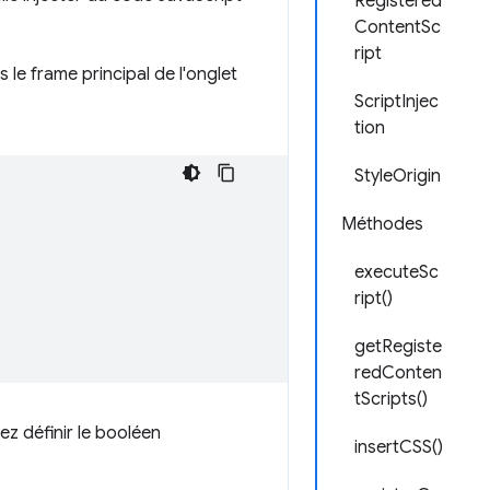
Registered
ContentSc
ript
s le frame principal de l'onglet
ScriptInjec
tion
StyleOrigin
Méthodes
executeSc
ript()
getRegiste
redConten
tScripts()
ez définir le booléen
insertCSS()