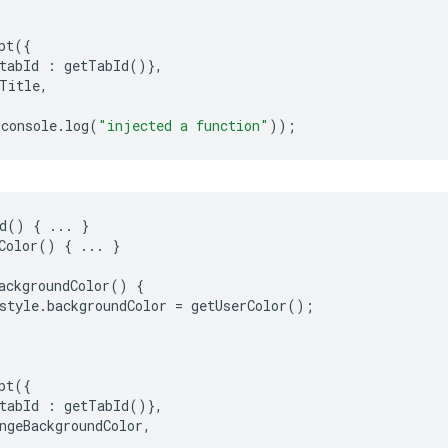
pt
({
tabId
:
getTabId
()},
Title
,
console
.
log
(
"injected a function"
));
d
()
{
...
}
Color
()
{
...
}
ackgroundColor
()
{
style
.
backgroundColor
=
getUserColor
();
pt
({
tabId
:
getTabId
()},
ngeBackgroundColor
,