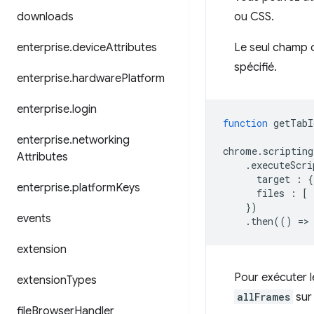
downloads
ou CSS.
enterprise
.
device
Attributes
Le seul champ o
spécifié.
enterprise
.
hardware
Platform
enterprise
.
login
function
getTabI
enterprise
.
networking
chrome
.
scripting
Attributes
.
executeScri
target
:
{
enterprise
.
platform
Keys
files
:
[
})
events
.
then
(()
=
>
extension
Pour exécuter l
extension
Types
allFrames
su
file
Browser
Handler