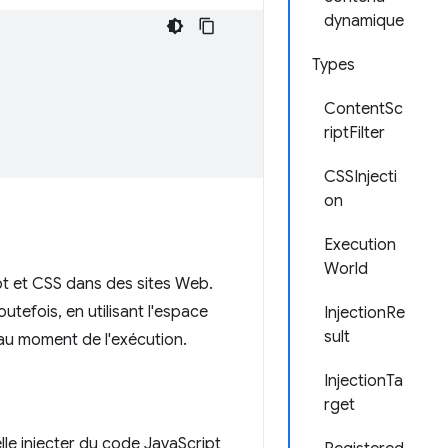
dynamique
Types
ContentSc
riptFilter
CSSInjecti
on
Execution
World
pt et CSS dans des sites Web.
Toutefois, en utilisant l'espace
InjectionRe
sult
 au moment de l'exécution.
InjectionTa
rget
lle injecter du code JavaScript