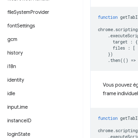
file
System
Provider
function
getTabI
font
Settings
chrome
.
scripting
.
executeScri
gcm
target
:
{
files
:
[
history
})
.
then
(()
=
>
i18n
identity
Vous pouvez éga
idle
frame individuel
input
.
ime
function
getTabI
instance
ID
chrome
.
scripting
login
State
.
executeScri