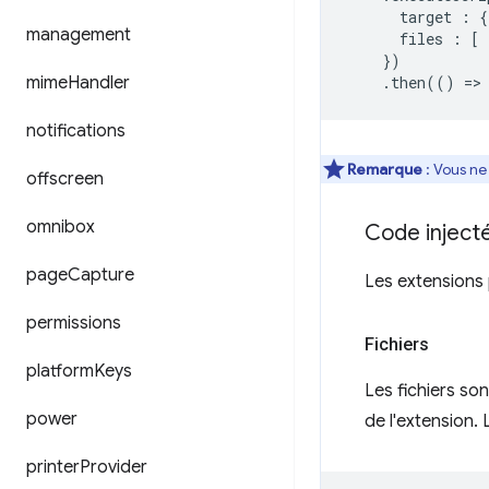
target
:
{
management
files
:
[
})
mime
Handler
.
then
(()
=
>
notifications
Remarque
: Vous ne 
offscreen
omnibox
Code inject
page
Capture
Les extensions p
permissions
Fichiers
platform
Keys
Les fichiers so
power
de l'extension. 
printer
Provider