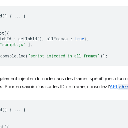
d
()
{
...
}
pt
({
tabId
:
getTabId
(),
allFrames
:
true
},
"script.js"
],
console
.
log
(
"script injected in all frames"
));
lement injecter du code dans des frames spécifiques d'un on
s. Pour en savoir plus sur les ID de frame, consultez l'
API
chr
d
()
{
...
}
pt
({