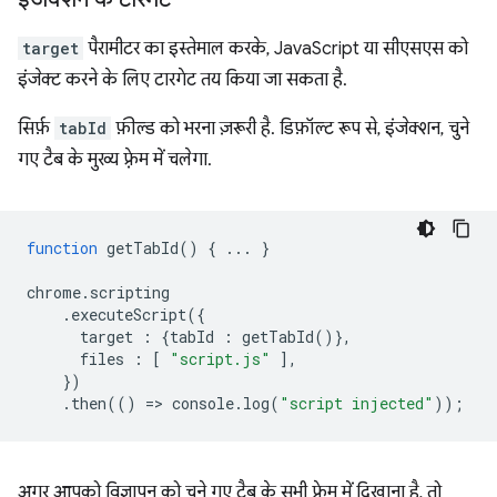
target
पैरामीटर का इस्तेमाल करके, JavaScript या सीएसएस को
इंजेक्ट करने के लिए टारगेट तय किया जा सकता है.
सिर्फ़
tabId
फ़ील्ड को भरना ज़रूरी है. डिफ़ॉल्ट रूप से, इंजेक्शन, चुने
गए टैब के मुख्य फ़्रेम में चलेगा.
function
getTabId
()
{
...
}
chrome
.
scripting
.
executeScript
({
target
:
{
tabId
:
getTabId
()},
files
:
[
"script.js"
],
})
.
then
(()
=
>
console
.
log
(
"script injected"
));
अगर आपको विज्ञापन को चुने गए टैब के सभी फ़्रेम में दिखाना है, तो