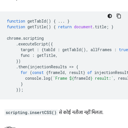
function
getTabId
()
{
...
}
function
getTitle
()
{
return
document
.
title
;
}
chrome
.
scripting
.
executeScript
({
target
:
{
tabId
:
getTabId
(),
allFrames
:
true
func
:
getTitle
,
})
.
then
(
injectionResults
=
>
{
for
(
const
{
frameId
,
result
}
of
injectionResul
console
.
log
(
`Frame 
${
frameId
}
 result:`
,
resu
}
});
scripting.insertCSS()
से कोई नतीजा नहीं मिलता.