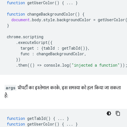
function
getUserColor
()
{
...
}
function
changeBackgroundColor
()
{
document
.
body
.
style
.
backgroundColor
=
getUserColor
}
chrome
.
scripting
.
executeScript
({
target
:
{
tabId
:
getTabId
()},
func
:
changeBackgroundColor
,
})
.
then
(()
=
>
console
.
log
(
"injected a function"
))
args
प्रॉपर्टी का इस्तेमाल करके, इस समस्या को हल किया जा सकता
है:
function
getTabId
()
{
...
}
function
getUserColor
()
{
...
}