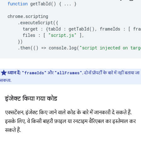
function
getTabId
()
{
...
}
chrome
.
scripting
.
executeScript
({
target
:
{
tabId
:
getTabId
(),
frameIds
:
[
fra
files
:
[
"script.js"
],
})
.
then
(()
=
>
console
.
log
(
"script injected on targ
ध्यान दें:
और
, दोनों प्रॉपर्टी के बारे में नहीं बताया जा
"frameIds"
"allFrames"
सकता.
इंजेक्ट किया गया कोड
एक्सटेंशन, इंजेक्ट किए जाने वाले कोड के बारे में जानकारी दे सकते हैं.
इसके लिए, वे किसी बाहरी फ़ाइल या रनटाइम वैरिएबल का इस्तेमाल कर
सकते हैं.