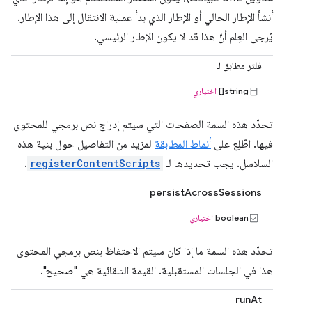
أنشأ الإطار الحالي أو الإطار الذي بدأ عملية الانتقال إلى هذا الإطار.
يُرجى العِلم أنّ هذا قد لا يكون الإطار الرئيسي.
فلتر مطابق لـ
string[]
اختياري
تحدّد هذه السمة الصفحات التي سيتم إدراج نص برمجي للمحتوى
فيها. اطّلِع على
أنماط المطابقة
لمزيد من التفاصيل حول بنية هذه
السلاسل. يجب تحديدها لـ
registerContentScripts
.
persistAcrossSessions
boolean
اختياري
تحدّد هذه السمة ما إذا كان سيتم الاحتفاظ بنص برمجي المحتوى
هذا في الجلسات المستقبلية. القيمة التلقائية هي "صحيح".
runAt