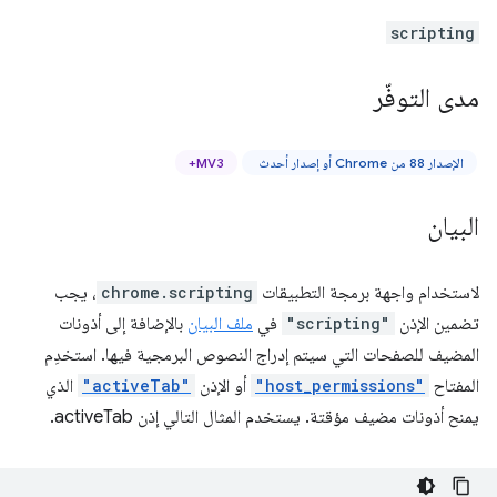
scripting
مدى التوفّر
الإصدار 88 من Chrome أو إصدار أحدث
MV3+
البيان
لاستخدام واجهة برمجة التطبيقات
chrome.scripting
، يجب
تضمين الإذن
"scripting"
في
ملف البيان
بالإضافة إلى أذونات
المضيف للصفحات التي سيتم إدراج النصوص البرمجية فيها. استخدِم
المفتاح
"host_permissions"
أو الإذن
"activeTab"
الذي
يمنح أذونات مضيف مؤقتة. يستخدم المثال التالي إذن activeTab.