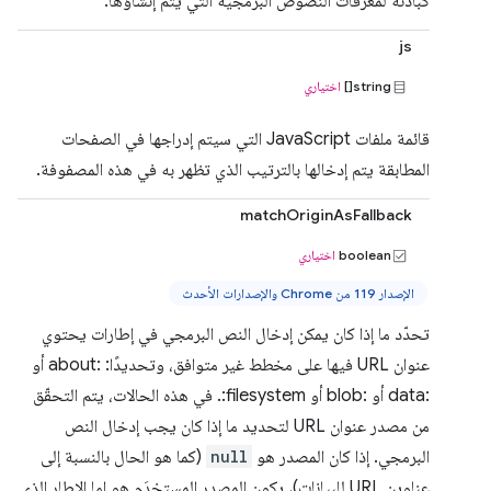
كبادئة لمعرّفات النصوص البرمجية التي يتم إنشاؤها.
js
string[]
اختياري
قائمة ملفات JavaScript التي سيتم إدراجها في الصفحات
المطابقة يتم إدخالها بالترتيب الذي تظهر به في هذه المصفوفة.
matchOriginAsFallback
boolean
اختياري
الإصدار 119 من Chrome والإصدارات الأحدث
تحدّد ما إذا كان يمكن إدخال النص البرمجي في إطارات يحتوي
عنوان URL فيها على مخطط غير متوافق، وتحديدًا: about:‎ أو
data:‎ أو blob:‎ أو filesystem:. في هذه الحالات، يتم التحقّق
من مصدر عنوان URL لتحديد ما إذا كان يجب إدخال النص
البرمجي. إذا كان المصدر هو
null
(كما هو الحال بالنسبة إلى
عناوين URL للبيانات)، يكون المصدر المستخدَم هو إما الإطار الذي