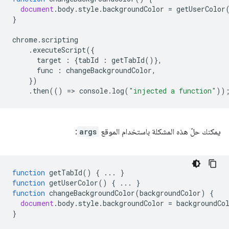
document
.
body
.
style
.
backgroundColor
=
getUserColor
}
chrome
.
scripting
.
executeScript
({
target
:
{
tabId
:
getTabId
()},
func
:
changeBackgroundColor
,
})
.
then
(()
=
>
console
.
log
(
"injected a function"
))
يمكنك حلّ هذه المشكلة باستخدام الموقع
args
:
function
getTabId
()
{
...
}
function
getUserColor
()
{
...
}
function
changeBackgroundColor
(
backgroundColor
)
{
document
.
body
.
style
.
backgroundColor
=
backgroundCo
}