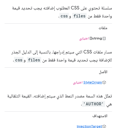
سلسلة تحتوي على CSS المطلوب إضافته يجب تحديد قيمة
واحدة فقط من
files
و
css
.
ملفات
string[]
اختياري
مسار ملفات CSS التي سيتم إدراجها، بالنسبة إلى الدليل الجذر
للإضافة يجب تحديد قيمة واحدة فقط من
files
و
css
.
الأصل
StyleOrigin
اختياري
تمثّل هذه السمة مصدر النمط الذي سيتم إضافته. القيمة التلقائية
هي
'AUTHOR'
.
الاستهداف
InjectionTarget