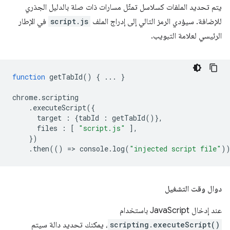
يتم تحديد الملفات كسلاسل تمثّل مسارات ذات صلة بالدليل الجذري
للإضافة. سيؤدي الرمز التالي إلى إدراج الملف
script.js
في الإطار
الرئيسي لعلامة التبويب.
function
getTabId
()
{
...
}
chrome
.
scripting
.
executeScript
({
target
:
{
tabId
:
getTabId
()},
files
:
[
"script.js"
],
})
.
then
(()
=
>
console
.
log
(
"injected script file"
)
دوال وقت التشغيل
عند إدخال JavaScript باستخدام
scripting.executeScript()
، يمكنك تحديد دالة سيتم