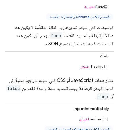
any[]
اختيارية
الإصدار 92 من Chrome والإصدارات الأحدث
الوسيطات التي سيتم تمريرها إلى الدالة المقدَّمة لا يكون هذا
صالحًا إلا إذا تم تحديد المَعلمة
func
. يجب أن تكون هذه
الوسيطات قابلة للتسلسل بتنسيق JSON.
ملفات
string[]
اختياري
مسار ملفات JavaScript أو CSS التي سيتم إدراجها، نسبةً إلى
الدليل الجذر للإضافة يجب تحديد سمة واحدة فقط من
files
أو
func
.
injectImmediately
boolean
اختياري
الإصدار 102 من Chrome والإصدارات الأحدث