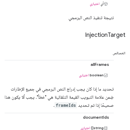
أي
اختياري
نتيجة تنفيذ النص البرمجي
Injection
Target
الخصائص
allFrames
boolean
اختياري
تحديد ما إذا كان يجب إدراج النص البرمجي في جميع الإطارات
ضِمن علامة التبويب القيمة التلقائية هي "خطأ". يجب ألا يكون هذا
صحيحًا إذا تم تحديد
frameIds
.
documentIds
string[]
اختياري