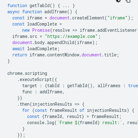
function
getTabId
()
{
...
}
async
function
addIframe
()
{
const
iframe
=
document
.
createElement
(
"iframe"
);
const
loadComplete
=
new
Promise
(
resolve
=
>
iframe
.
addEventListener
iframe
.
src
=
"https://example.com"
;
document
.
body
.
appendChild
(
iframe
);
await
loadComplete
;
return
iframe
.
contentWindow
.
document
.
title
;
}
chrome
.
scripting
.
executeScript
({
target
:
{
tabId
:
getTabId
(),
allFrames
:
true
func
:
addIframe
,
})
.
then
(
injectionResults
=
>
{
for
(
const
frameResult
of
injectionResults
)
{
const
{
frameId
,
result
}
=
frameResult
;
console
.
log
(
`Frame 
${
frameId
}
 result:`
,
resu
}
});