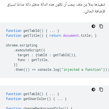
تنفيذها بدلاً من ملف. يجب أن تكون هذه الدالة متغيّر دالة متاحًا لسياق
الإضافة الحالي.
function
getTabId
()
{
...
}
function
getTitle
()
{
return
document
.
title
;
}
chrome
.
scripting
.
executeScript
({
target
:
{
tabId
:
getTabId
()},
func
:
getTitle
,
})
.
then
(()
=
>
console
.
log
(
"injected a function"
))
function
getTabId
()
{
...
}
function
getUserColor
()
{
...
}
function
changeBackgroundColor
()
{