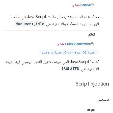
RunAt
اختياري
تحدّد هذه السمة وقت إدخال ملفات JavaScript في صفحة
الويب. القيمة المفضّلة والتلقائية هي
document_idle
.
العالم
ExecutionWorld
اختياري
الإصدار 102 من Chrome والإصدارات الأحدث
"عالم" JavaScript الذي سيتم تشغيل النص البرمجي فيه القيمة
التلقائية هي
ISOLATED
.
Script
Injection
الخصائص
args