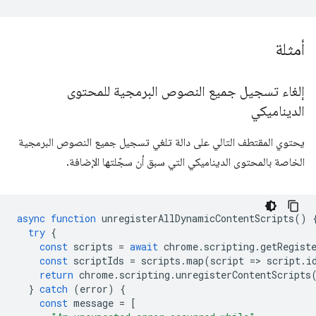
أمثلة
إلغاء تسجيل جميع النصوص البرمجية للمحتوى
الديناميكي
يحتوي المقتطف التالي على دالة تلغي تسجيل جميع النصوص البرمجية
الخاصة بالمحتوى الديناميكي التي سبق أن سجّلتها الإضافة.
async
function
unregisterAllDynamicContentScripts
()
try
{
const
scripts
=
await
chrome
.
scripting
.
getRegist
const
scriptIds
=
scripts
.
map
(
script
=
>
script
.
i
return
chrome
.
scripting
.
unregisterContentScripts
}
catch
(
error
)
{
const
message
=
[