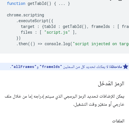
function
getTabId
()
{
...
}
chrome
.
scripting
.
executeScript
({
target
:
{
tabId
:
getTabId
(),
frameIds
:
[
fra
files
:
[
"script.js"
],
})
.
then
(()
=
>
console
.
log
(
"script injected on targ
ملاحظة:
لا يمكنك تحديد كل من السمتَين
و
.
"allFrames"
"frameIds"
الرمز المُدخَل
يمكن للإضافات تحديد الرمز البرمجي الذي سيتم إدراجه إما من خلال ملف
خارجي أو متغيّر وقت التشغيل.
الملفات