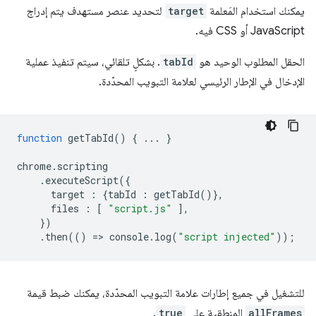
يمكنك استخدام المَعلمة
target
لتحديد عنصر مستهدف يتم إدراج
JavaScript أو CSS فيه.
الحقل المطلوب الوحيد هو
tabId
. بشكلٍ تلقائي، سيتم تنفيذ عملية
الإدخال في الإطار الرئيسي لعلامة التبويب المحدّدة.
function
getTabId
()
{
...
}
chrome
.
scripting
.
executeScript
({
target
:
{
tabId
:
getTabId
()},
files
:
[
"script.js"
],
})
.
then
(()
=
>
console
.
log
(
"script injected"
));
للتشغيل في جميع إطارات علامة التبويب المحدّدة، يمكنك ضبط قيمة
allFrames
المنطقية على
true
.