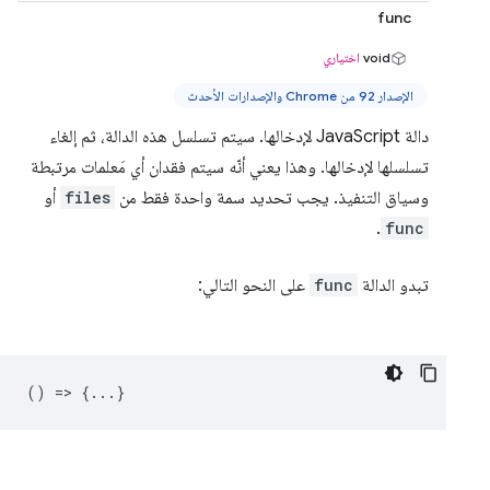
func
void
اختياري
الإصدار 92 من Chrome والإصدارات الأحدث
دالة JavaScript لإدخالها. سيتم تسلسل هذه الدالة، ثم إلغاء
تسلسلها لإدخالها. وهذا يعني أنّه سيتم فقدان أي مَعلمات مرتبطة
وسياق التنفيذ. يجب تحديد سمة واحدة فقط من
files
أو
.
func
تبدو الدالة
func
على النحو التالي:
() => {...}