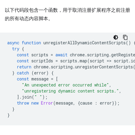
以下代码段包含一个函数，用于取消注册扩展程序之前注册
的所有动态内容脚本。
async
function
unregisterAllDynamicContentScripts
()
try
{
const
scripts
=
await
chrome
.
scripting
.
getRegist
const
scriptIds
=
scripts
.
map
(
script
=
>
script
.
i
return
chrome
.
scripting
.
unregisterContentScripts
}
catch
(
error
)
{
const
message
=
[
"An unexpected error occurred while"
,
"unregistering dynamic content scripts."
,
].
join
(
" "
);
throw
new
Error
(
message
,
{
cause
:
error
});
}
}