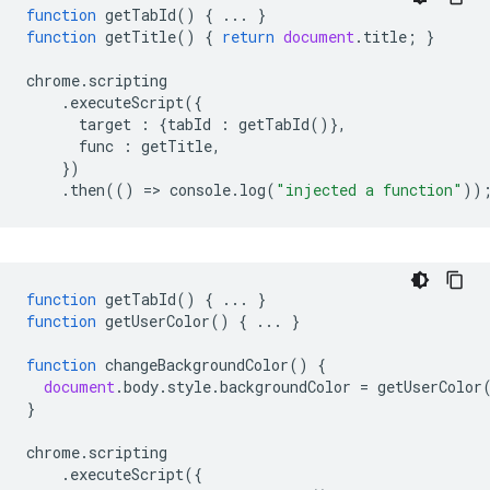
function
getTabId
()
{
...
}
function
getTitle
()
{
return
document
.
title
;
}
chrome
.
scripting
.
executeScript
({
target
:
{
tabId
:
getTabId
()},
func
:
getTitle
,
})
.
then
(()
=
>
console
.
log
(
"injected a function"
))
function
getTabId
()
{
...
}
function
getUserColor
()
{
...
}
function
changeBackgroundColor
()
{
document
.
body
.
style
.
backgroundColor
=
getUserColor
}
chrome
.
scripting
.
executeScript
({