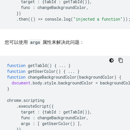
target
:
{
tabId
:
getTabId
()},
func
:
changeBackgroundColor
,
})
.
then
(()
=
>
console
.
log
(
"injected a function"
))
您可以使用
args
属性来解决此问题：
function
getTabId
()
{
...
}
function
getUserColor
()
{
...
}
function
changeBackgroundColor
(
backgroundColor
)
{
document
.
body
.
style
.
backgroundColor
=
backgroundCo
}
chrome
.
scripting
.
executeScript
({
target
:
{
tabId
:
getTabId
()},
func
:
changeBackgroundColor
,
args
:
[
getUserColor
()
],
})