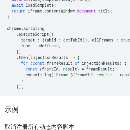
await
loadComplete
;
return
iframe
.
contentWindow
.
document
.
title
;
}
chrome
.
scripting
.
executeScript
({
target
:
{
tabId
:
getTabId
(),
allFrames
:
true
func
:
addIframe
,
})
.
then
(
injectionResults
=
>
{
for
(
const
frameResult
of
injectionResults
)
{
const
{
frameId
,
result
}
=
frameResult
;
console
.
log
(
`Frame 
${
frameId
}
 result:`
,
resu
}
});
示例
取消注册所有动态内容脚本