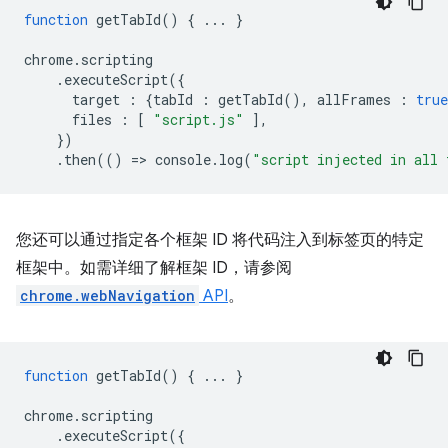
function
getTabId
()
{
...
}
chrome
.
scripting
.
executeScript
({
target
:
{
tabId
:
getTabId
(),
allFrames
:
true
files
:
[
"script.js"
],
})
.
then
(()
=
>
console
.
log
(
"script injected in all 
您还可以通过指定各个框架 ID 将代码注入到标签页的特定
框架中。如需详细了解框架 ID，请参阅
chrome.webNavigation
API
。
function
getTabId
()
{
...
}
chrome
.
scripting
.
executeScript
({