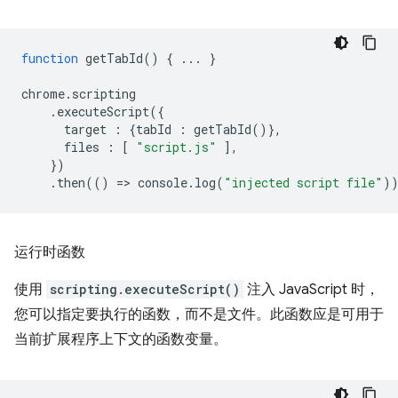
function
getTabId
()
{
...
}
chrome
.
scripting
.
executeScript
({
target
:
{
tabId
:
getTabId
()},
files
:
[
"script.js"
],
})
.
then
(()
=
>
console
.
log
(
"injected script file"
)
运行时函数
使用
scripting.executeScript()
注入 JavaScript 时，
您可以指定要执行的函数，而不是文件。此函数应是可用于
当前扩展程序上下文的函数变量。