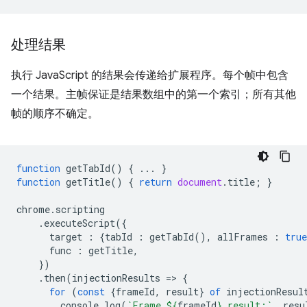
处理结果
执行 JavaScript 的结果会传递给扩展程序。每个帧中包含
一个结果。主帧保证是结果数组中的第一个索引；所有其他
帧的顺序不确定。
function
getTabId
()
{
...
}
function
getTitle
()
{
return
document
.
title
;
}
chrome
.
scripting
.
executeScript
({
target
:
{
tabId
:
getTabId
(),
allFrames
:
true
func
:
getTitle
,
})
.
then
(
injectionResults
=
>
{
for
(
const
{
frameId
,
result
}
of
injectionResul
console
.
log
(
`Frame 
${
frameId
}
 result:`
,
resu