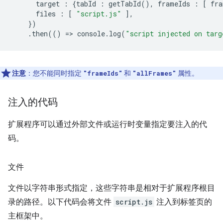
target
:
{
tabId
:
getTabId
(),
frameIds
:
[
fra
files
:
[
"script.js"
],
})
.
then
(()
=
>
console
.
log
(
"script injected on targ
注意
：您不能同时指定
和
属性。
"frameIds"
"allFrames"
注入的代码
扩展程序可以通过外部文件或运行时变量指定要注入的代
码。
文件
文件以字符串形式指定，这些字符串是相对于扩展程序根目
录的路径。以下代码会将文件
script.js
注入到标签页的
主框架中。