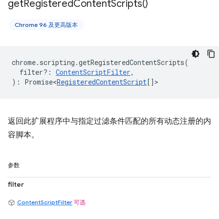
get
Registered
Content
Scripts(
)
Chrome 96 及更高版本
chrome
.
scripting
.
getRegisteredContentScripts
(
filter?
:
ContentScriptFilter
,
)
:
Promise<
RegisteredContentScript
[]
>
返回此扩展程序中与指定过滤条件匹配的所有动态注册的内
容脚本。
参数
filter
ContentScriptFilter
可选