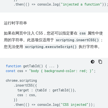
.
then
(()
=
>
console
.
log
(
"injected a function"
))
运行时字符串
如果在网页中注入 CSS，您还可以指定要在
css
属性中使
用的字符串。此选项仅适用于
scripting.insertCSS()
；
您无法使用
scripting.executeScript()
执行字符串。
function
getTabId
()
{
...
}
const
css
=
"body { background-color: red; }"
;
chrome
.
scripting
.
insertCSS
({
target
:
{
tabId
:
getTabId
()},
css
:
css
,
})
.
then
(()
=
>
console
.
log
(
"CSS injected"
));