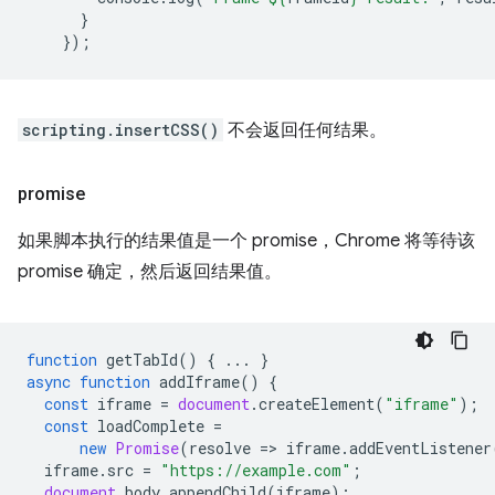
}
});
scripting.insertCSS()
不会返回任何结果。
promise
如果脚本执行的结果值是一个 promise，Chrome 将等待该
promise 确定，然后返回结果值。
function
getTabId
()
{
...
}
async
function
addIframe
()
{
const
iframe
=
document
.
createElement
(
"iframe"
);
const
loadComplete
=
new
Promise
(
resolve
=
>
iframe
.
addEventListener
iframe
.
src
=
"https://example.com"
;
document
.
body
.
appendChild
(
iframe
);