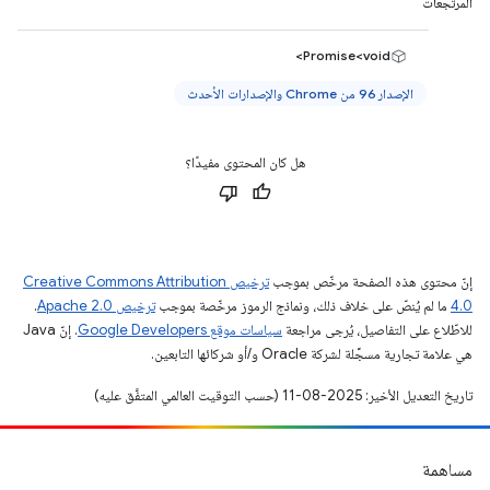
المرتجعات
Promise<void>
الإصدار 96 من Chrome والإصدارات الأحدث
هل كان المحتوى مفيدًا؟
إنّ محتوى هذه الصفحة مرخّص بموجب
ترخيص Creative Commons Attribution
4.0‏
ما لم يُنصّ على خلاف ذلك، ونماذج الرموز مرخّصة بموجب
ترخيص Apache 2.0‏
.
للاطّلاع على التفاصيل، يُرجى مراجعة
سياسات موقع Google Developers‏
. إنّ Java
هي علامة تجارية مسجَّلة لشركة Oracle و/أو شركائها التابعين.
تاريخ التعديل الأخير: 2025-08-11 (حسب التوقيت العالمي المتفَّق عليه)
مساهمة