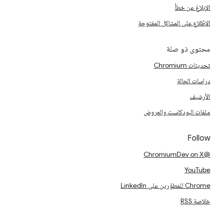
الإبلاغ عن خطأ
الاطّلاع على المشاكل المفتوحة
محتوى ذو صلة
تحديثات Chromium
دراسات الحالة
الأرشيف
ملفات البودكاست والعروض
Follow
@ChromiumDev on X
YouTube
Chrome للمطوّرين على LinkedIn
خلاصة RSS