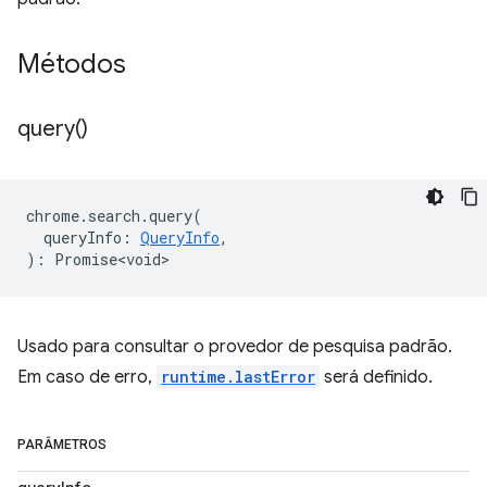
Métodos
query(
)
chrome
.
search
.
query
(
queryInfo
:
QueryInfo
,
)
:
Promise<void>
Usado para consultar o provedor de pesquisa padrão.
Em caso de erro,
runtime.lastError
será definido.
PARÂMETROS