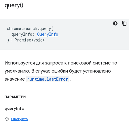
query(
)
chrome
.
search
.
query
(
queryInfo
:
QueryInfo
,
)
:
Promise<void>
Используется для запроса к поисковой системе по
умолчанию. В случае ошибки будет установлено
значение
runtime.lastError
.
ПАРАМЕТРЫ
queryInfo
QueryInfo