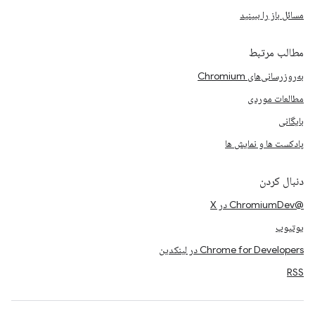
مسائل باز را ببینید
مطالب مرتبط
به‌روزرسانی‌های Chromium
مطالعات موردی
بایگانی
پادکست ها و نمایش ها
دنبال کردن
@ChromiumDev در X
یوتیوب
Chrome for Developers در لینکدین
RSS