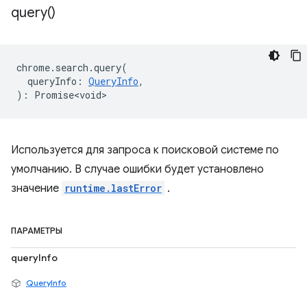
query(
)
chrome
.
search
.
query
(
queryInfo
:
QueryInfo
,
)
:
Promise<void>
Используется для запроса к поисковой системе по
умолчанию. В случае ошибки будет установлено
значение
runtime.lastError
.
ПАРАМЕТРЫ
queryInfo
QueryInfo