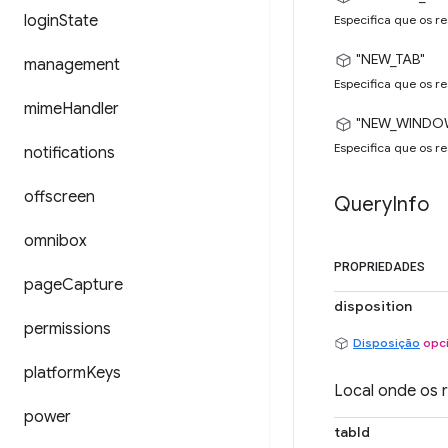
login
State
Especifica que os r
"NEW_TAB"
management
Especifica que os r
mime
Handler
"NEW_WINDO
Especifica que os r
notifications
offscreen
Query
Info
omnibox
PROPRIEDADES
page
Capture
disposition
permissions
Disposição
opc
platform
Keys
Local onde os 
power
tabId