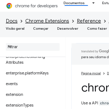
dom
Documentos
Est
downloads
Docs
Chrome Extensions
Reference
enterprise.deviceAttributes
Visão geral
Começar
Desenvolver
Como fazer
enterprise
.
hardware
Platform
enterprise
.
login
enterprise
.
networking
para seu idioma d
Attributes
enterprise
.
platform
Keys
Página inicial
D
chro
events
extension
Use a API
chro
extension
Types