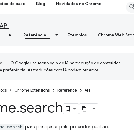
udos de caso
Blog
Novidades no Chrome
API
AI
Referência
Exemplos
Chrome Web Sto
O Google usa tecnologia de IA na tradução de conteúdos
e preferência. As traduções com IA podem ter erros.
ocs
Chrome Extensions
Reference
API
me
.
search
me.search
para pesquisar pelo provedor padrão.