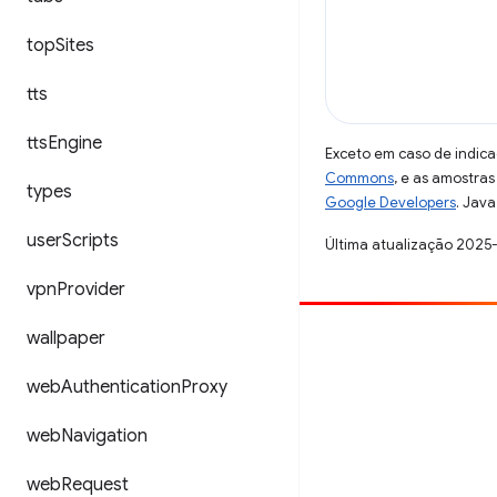
top
Sites
tts
tts
Engine
Exceto em caso de indica
Commons
, e as amostra
types
Google Developers
. Java
user
Scripts
Última atualização 2025
vpn
Provider
wallpaper
Contribuir
Registre um bug
web
Authentication
Proxy
Veja as questões em aberto
web
Navigation
web
Request