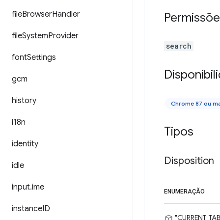
file
Browser
Handler
Permissõe
file
System
Provider
search
font
Settings
Disponibil
gcm
history
Chrome 87 ou ma
i18n
Tipos
identity
Disposition
idle
input
.
ime
ENUMERAÇÃO
instance
ID
"CURRENT_TAB