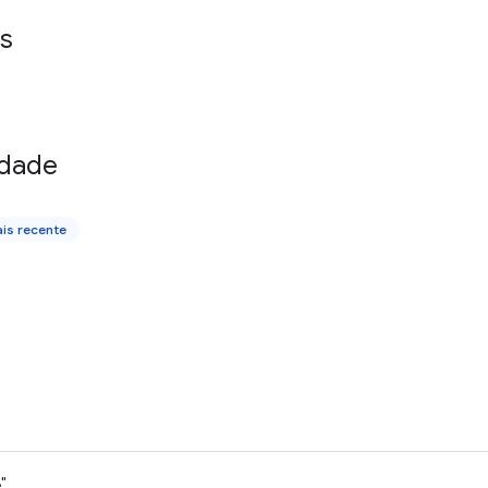
s
idade
is recente
"