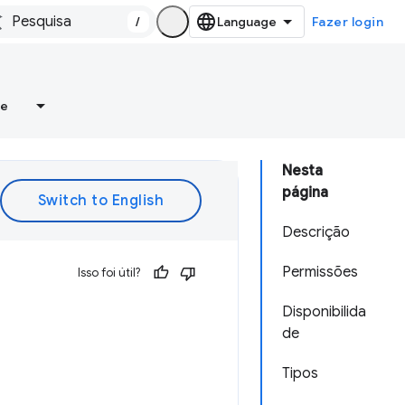
/
Fazer login
re
Nesta
página
Descrição
Permissões
Isso foi útil?
Disponibilida
de
Tipos