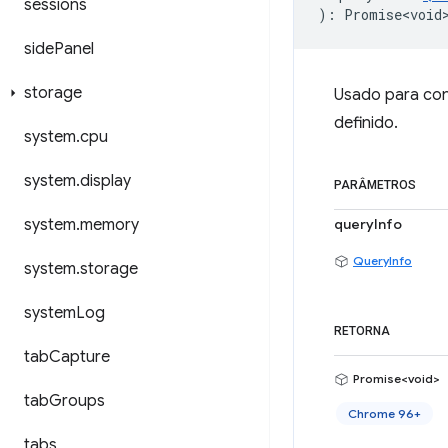
sessions
)
:
Promise<void
side
Panel
storage
Usado para con
definido.
system
.
cpu
system
.
display
PARÂMETROS
system
.
memory
queryInfo
QueryInfo
system
.
storage
system
Log
RETORNA
tab
Capture
Promise<void>
tab
Groups
Chrome 96+
tabs