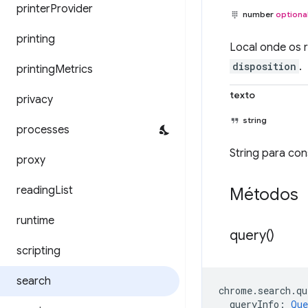
printer
Provider
number
optiona
printing
Local onde os 
disposition
.
printing
Metrics
texto
privacy
string
processes
String para co
proxy
reading
List
Métodos
runtime
query(
)
scripting
search
chrome
.
search
.
qu
queryInfo
:
Que