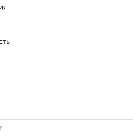
ия
сть
B"