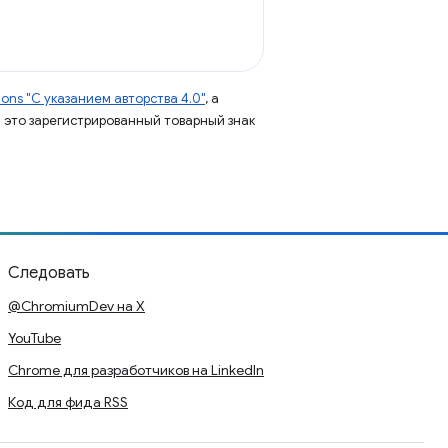
ns "С указанием авторства 4.0"
, а
 – это зарегистрированный товарный знак
Следовать
@ChromiumDev на X
YouTube
Chrome для разработчиков на LinkedIn
Код для фида RSS