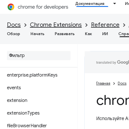
Документация
И
downloads
enterprise.deviceAttributes
Docs
Chrome Extensions
Reference
enterprise.hardwarePlatform
Обзор
Начать
Развивать
Как
ИИ
Спра
enterprise
.
login
enterprise
.
networking
Attributes
enterprise
.
platform
Keys
Главная
Docs
events
chro
extension
extension
Types
Используйте A
file
Browser
Handler