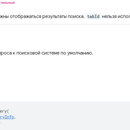
ательный
лжны отображаться результаты поиска.
tabId
нельзя испо
проса к поисковой системе по умолчанию.
ery
(
ryInfo
,
>