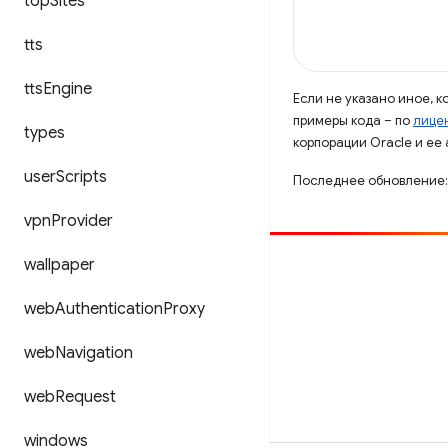
top
Sites
tts
tts
Engine
Если не указано иное, 
примеры кода – по
лицен
types
корпорации Oracle и ее
user
Scripts
Последнее обновление:
vpn
Provider
wallpaper
Способствовать
Сообщить об ошибке
web
Authentication
Proxy
Посмотреть открытые вопросы
web
Navigation
web
Request
windows