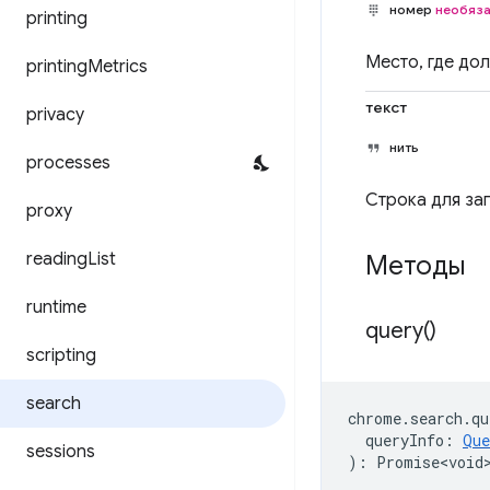
номер
необяз
printing
Место, где до
printing
Metrics
текст
privacy
нить
processes
Строка для за
proxy
reading
List
Методы
runtime
query(
)
scripting
search
chrome
.
search
.
qu
queryInfo
:
Que
sessions
)
:
Promise<void