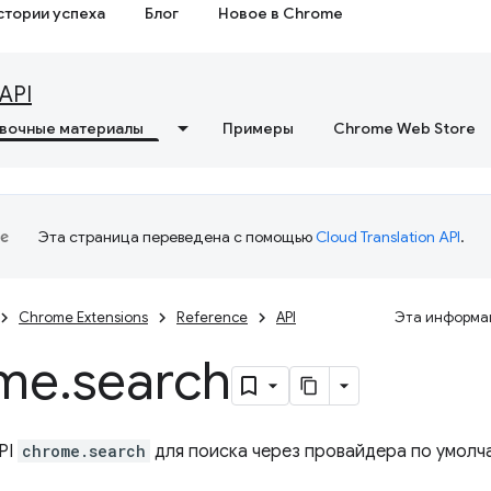
стории успеха
Блог
Новое в Chrome
API
вочные материалы
Примеры
Chrome Web Store
Эта страница переведена с помощью
Cloud Translation API
.
Chrome Extensions
Reference
API
Эта информац
me
.
search
PI
chrome.search
для поиска через провайдера по умолч