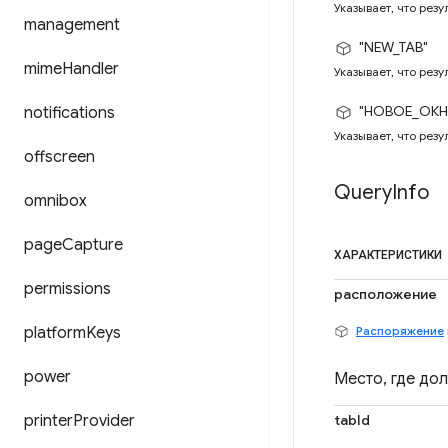
Указывает, что рез
management
"NEW_TAB"
mime
Handler
Указывает, что резу
"НОВОЕ_ОКН
notifications
Указывает, что резу
offscreen
Query
Info
omnibox
page
Capture
ХАРАКТЕРИСТИКИ
permissions
расположение
platform
Keys
Распоряжение
power
Место, где до
printer
Provider
tabId