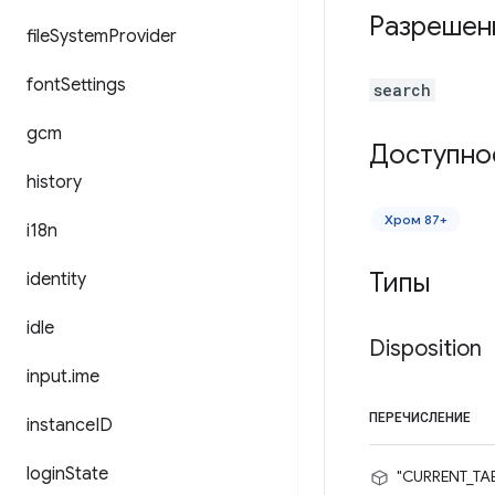
Разрешен
file
System
Provider
font
Settings
search
gcm
Доступно
history
Хром 87+
i18n
Типы
identity
idle
Disposition
input
.
ime
ПЕРЕЧИСЛЕНИЕ
instance
ID
login
State
"CURRENT_TA