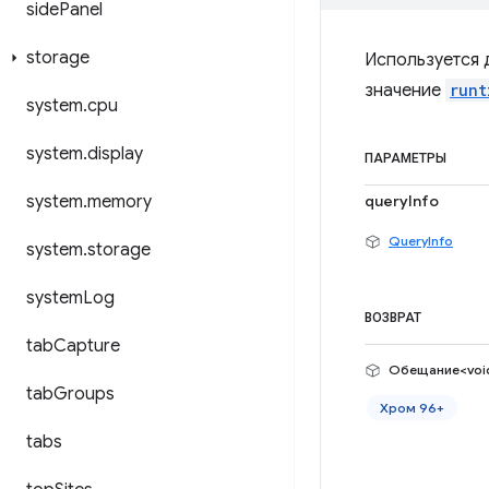
side
Panel
storage
Используется 
значение
runt
system
.
cpu
system
.
display
ПАРАМЕТРЫ
system
.
memory
queryInfo
QueryInfo
system
.
storage
system
Log
ВОЗВРАТ
tab
Capture
Обещание<voi
tab
Groups
Хром 96+
tabs