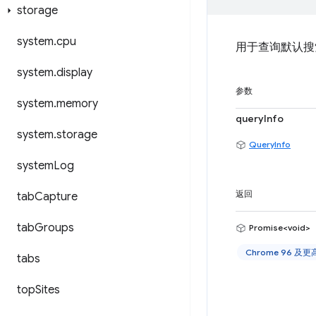
storage
system
.
cpu
用于查询默认搜
system
.
display
参数
system
.
memory
queryInfo
system
.
storage
QueryInfo
system
Log
返回
tab
Capture
tab
Groups
Promise<void>
Chrome 96 及
tabs
top
Sites