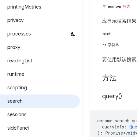
printing
Metrics
number
可选
privacy
应显示搜索结果
processes
text
字符串
proxy
要使用默认搜索
reading
List
runtime
方法
scripting
query(
)
search
sessions
chrome
.
search
.
qu
queryInfo
:
Que
side
Panel
)
:
Promise<void