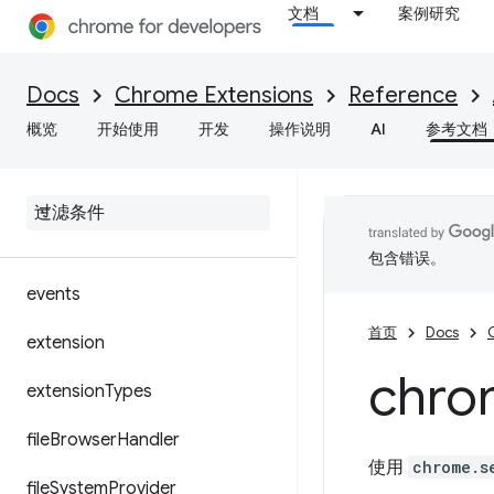
文档
案例研究
enterprise.deviceAttributes
enterprise.hardwarePlatform
Docs
Chrome Extensions
Reference
enterprise.login
概览
开始使用
开发
操作说明
AI
参考文档
enterprise
.
networking
Attributes
enterprise
.
platform
Keys
包含错误。
events
首页
Docs
extension
chro
extension
Types
file
Browser
Handler
使用
chrome.s
file
System
Provider