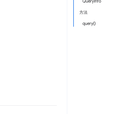
QueryInfo
方法
query()