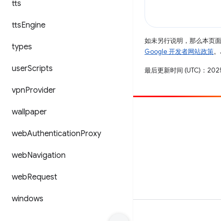
tts
tts
Engine
如未另行说明，那么本页
types
Google 开发者网站政策
。
user
Scripts
最后更新时间 (UTC)：2025
vpn
Provider
wallpaper
参与
提交 bug
web
Authentication
Proxy
查看未处理完毕的问题
web
Navigation
web
Request
windows
条款
隐私权政策
Manage cookies