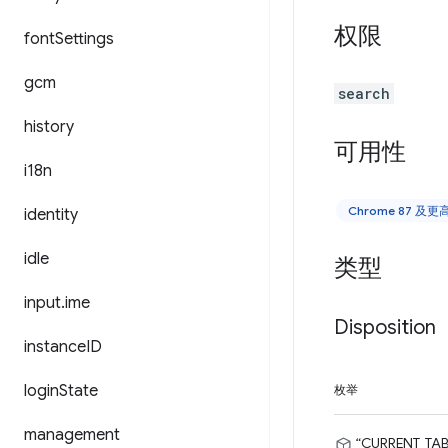
权限
font
Settings
gcm
search
history
可用性
i18n
Chrome 87 及
identity
idle
类型
input
.
ime
Disposition
instance
ID
login
State
枚举
management
“CURRENT_TAB