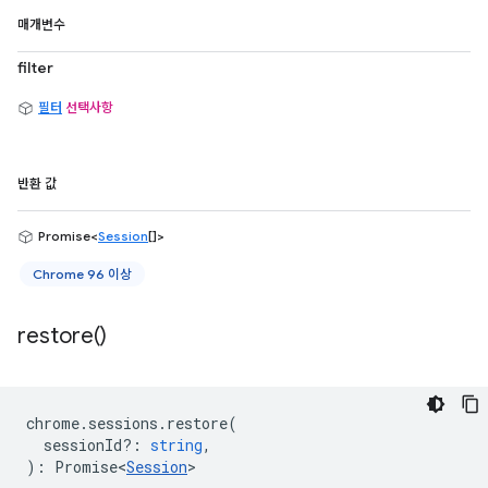
매개변수
filter
필터
선택사항
반환 값
Promise<
Session
[]>
Chrome 96 이상
restore(
)
chrome
.
sessions
.
restore
(
sessionId?
:
string
,
)
:
Promise<
Session
>