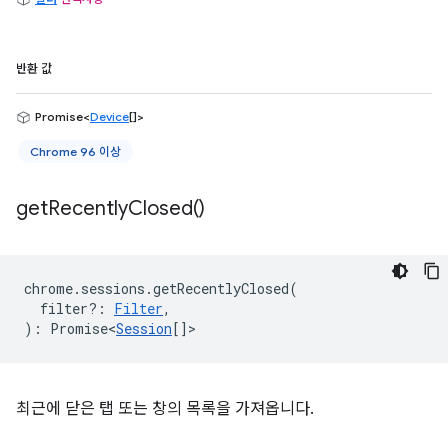
반환 값
Promise<
Device
[]>
Chrome 96 이상
get
Recently
Closed(
)
chrome
.
sessions
.
getRecentlyClosed
(
filter?
:
Filter
,
)
:
Promise<
Session
[]
>
최근에 닫은 탭 또는 창의 목록을 가져옵니다.