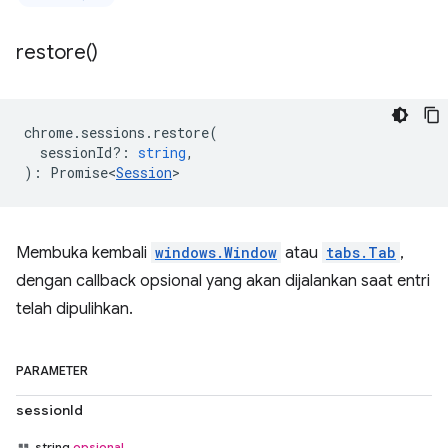
restore(
)
chrome
.
sessions
.
restore
(
sessionId?
:
string
,
)
:
Promise<
Session
>
Membuka kembali
windows.Window
atau
tabs.Tab
,
dengan callback opsional yang akan dijalankan saat entri
telah dipulihkan.
PARAMETER
sessionId
string
opsional