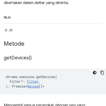
disertakan dalam daftar yang diminta.
NILAI
25
Metode
get
Devices(
)
chrome
.
sessions
.
getDevices
(
filter?
:
Filter
,
)
:
Promise<
Device
[]
>
Mengambil semua perangkat dengan sesi yang