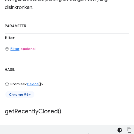
disinkronkan.
PARAMETER
filter
Filter
opsional
HASIL
Promise<
Device
[]>
Chrome 96+
get
Recently
Closed(
)