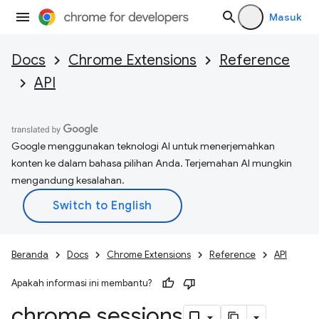
Masuk
Docs
Chrome Extensions
Reference
API
Google menggunakan teknologi AI untuk menerjemahkan
konten ke dalam bahasa pilihan Anda. Terjemahan AI mungkin
mengandung kesalahan.
Beranda
Docs
Chrome Extensions
Reference
API
Apakah informasi ini membantu?
chrome
.
sessions