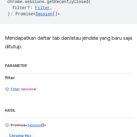
chrome
.
sessions
.
getRecentlyClosed
(
filter?
:
Filter
,
)
:
Promise<
Session
[]
>
Mendapatkan daftar tab dan/atau jendela yang baru saja
ditutup.
PARAMETER
filter
Filter
opsional
HASIL
Promise<
Session
[]>
Chrome 96+