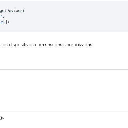
getDevices
(
er
,
ce
[]
>
 os dispositivos com sessões sincronizadas.
[]>