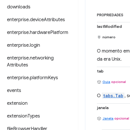
downloads
PROPRIEDADES
enterprise
.
device
Attributes
lastModified
enterprise
.
hardware
Platform
número
enterprise
.
login
O momento em q
enterprise
.
networking
da era Unix.
Attributes
tab
enterprise
.
platform
Keys
Guia
opcional
events
O
tabs.Tab
, 
extension
janela
extension
Types
Janela
opcional
file
Browser
Handler