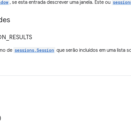
ndow
, se esta entrada descrever uma janela. Este ou
session
des
ON
_
RESULTS
imo de
sessions.Session
que serão incluídos em uma lista so
)