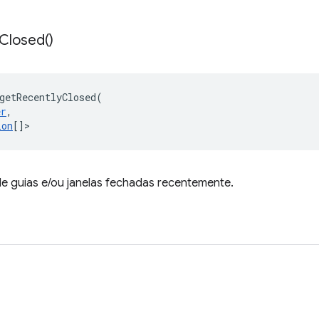
Closed(
)
getRecentlyClosed
(
er
,
ion
[]
>
de guias e/ou janelas fechadas recentemente.