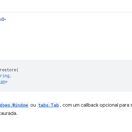
n
[]>
restore
(
ring
,
ion
>
dows.Window
ou
tabs.Tab
, com um callback opcional para
taurada.