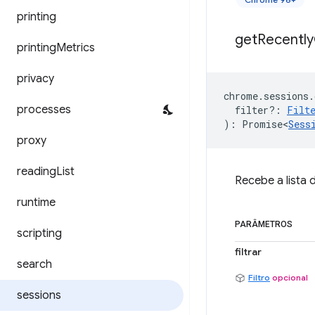
printing
get
Recently
printing
Metrics
privacy
chrome
.
sessions
.
processes
filter?
:
Filt
)
:
Promise<
Sess
proxy
reading
List
Recebe a lista 
runtime
PARÂMETROS
scripting
filtrar
search
Filtro
opcional
sessions