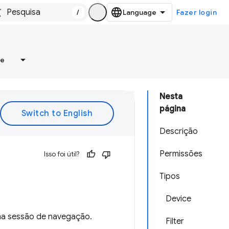
/
Fazer login
re
Nesta
página
Descrição
Permissões
Isso foi útil?
Tipos
Device
uma sessão de navegação.
Filter