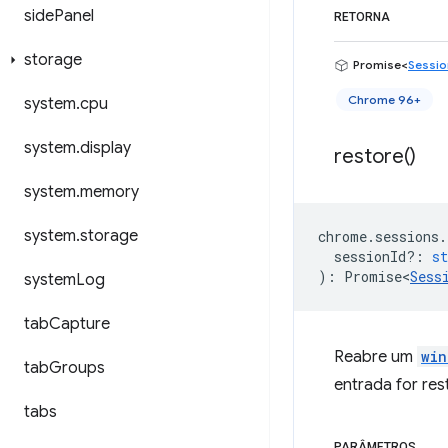
side
Panel
RETORNA
storage
Promise<
Sessio
Chrome 96+
system
.
cpu
system
.
display
restore(
)
system
.
memory
system
.
storage
chrome
.
sessions
.
sessionId?
:
st
)
:
Promise<
Sess
system
Log
tab
Capture
Reabre um
win
tab
Groups
entrada for res
tabs
PARÂMETROS