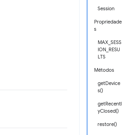
Session
Propriedade
s
MAX_SESS
ION_RESU
LTS
Métodos
getDevice
s()
getRecentl
yClosed()
restore()