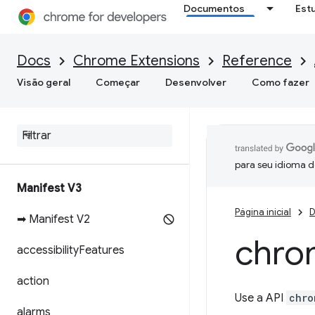
Documentos
Est
Docs
Chrome Extensions
Reference
Visão geral
Começar
Desenvolver
Como fazer
para seu idioma d
Manifest V3
Página inicial
D
➡ Manifest V2
chro
accessibility
Features
action
Use a API
chro
alarms