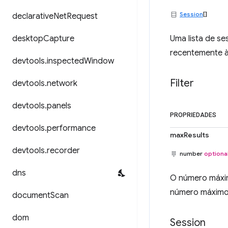
Session
[]
declarative
Net
Request
desktop
Capture
Uma lista de se
recentemente à
devtools
.
inspected
Window
Filter
devtools
.
network
devtools
.
panels
PROPRIEDADES
devtools
.
performance
maxResults
devtools
.
recorder
number
optiona
dns
O número máxim
número máximo 
document
Scan
dom
Session