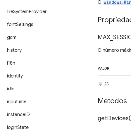
O
windows.Wi
file
System
Provider
Proprieda
font
Settings
MAX
_
SESSI
gcm
history
O número máx
i18n
VALOR
identity
25
idle
Métodos
input
.
ime
instance
ID
get
Devices(
login
State