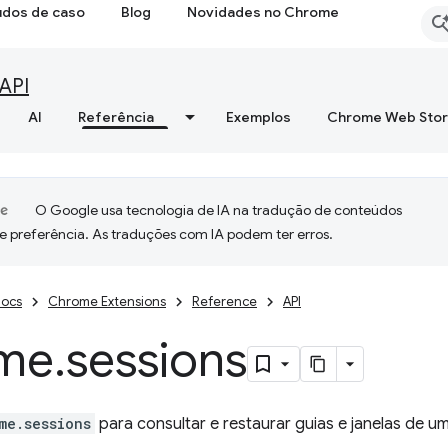
udos de caso
Blog
Novidades no Chrome
API
AI
Referência
Exemplos
Chrome Web Sto
O Google usa tecnologia de IA na tradução de conteúdos
e preferência. As traduções com IA podem ter erros.
ocs
Chrome Extensions
Reference
API
me
.
sessions
me.sessions
para consultar e restaurar guias e janelas de 