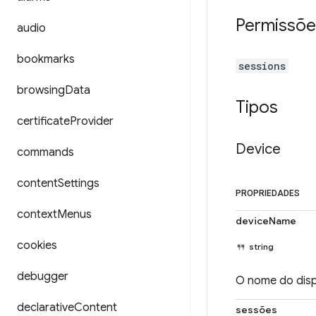
Permissõe
audio
bookmarks
sessions
browsing
Data
Tipos
certificate
Provider
Device
commands
content
Settings
PROPRIEDADES
context
Menus
deviceName
cookies
string
debugger
O nome do disp
declarative
Content
sessões