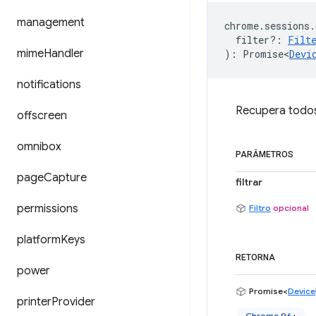
management
chrome
.
sessions
.
filter?
:
Filt
mime
Handler
)
:
Promise<
Devi
notifications
Recupera todos
offscreen
omnibox
PARÂMETROS
page
Capture
filtrar
permissions
Filtro
opcional
platform
Keys
RETORNA
power
Promise<
Device
printer
Provider
Chrome 96+