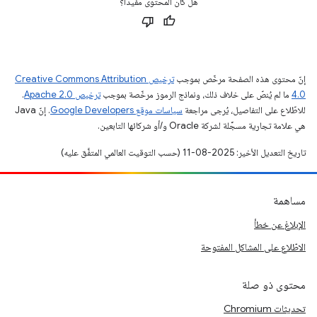
هل كان المحتوى مفيدًا؟
إنّ محتوى هذه الصفحة مرخّص بموجب
ترخيص Creative Commons Attribution
4.0‏
ما لم يُنصّ على خلاف ذلك، ونماذج الرموز مرخّصة بموجب
ترخيص Apache 2.0‏
.
للاطّلاع على التفاصيل، يُرجى مراجعة
سياسات موقع Google Developers‏
. إنّ Java
هي علامة تجارية مسجَّلة لشركة Oracle و/أو شركائها التابعين.
تاريخ التعديل الأخير: 2025-08-11 (حسب التوقيت العالمي المتفَّق عليه)
مساهمة
الإبلاغ عن خطأ
الاطّلاع على المشاكل المفتوحة
محتوى ذو صلة
تحديثات Chromium