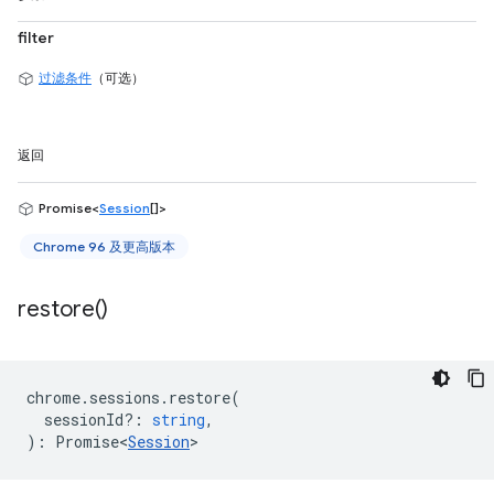
filter
过滤条件
（可选）
返回
Promise<
Session
[]>
Chrome 96 及更高版本
restore(
)
chrome
.
sessions
.
restore
(
sessionId?
:
string
,
)
:
Promise<
Session
>