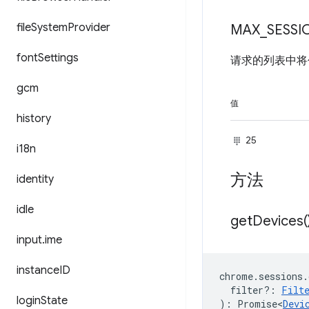
file
System
Provider
MAX
_
SESSI
font
Settings
请求的列表中
gcm
值
history
25
i18n
方法
identity
idle
get
Devices(
input
.
ime
instance
ID
chrome
.
sessions
.
filter?
:
Filt
login
State
)
:
Promise<
Devi