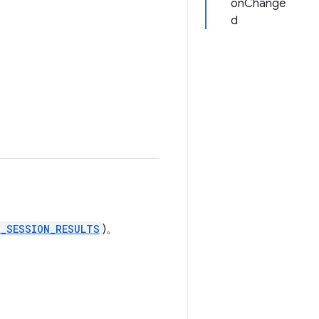
onChange
d
X_SESSION_RESULTS
)。