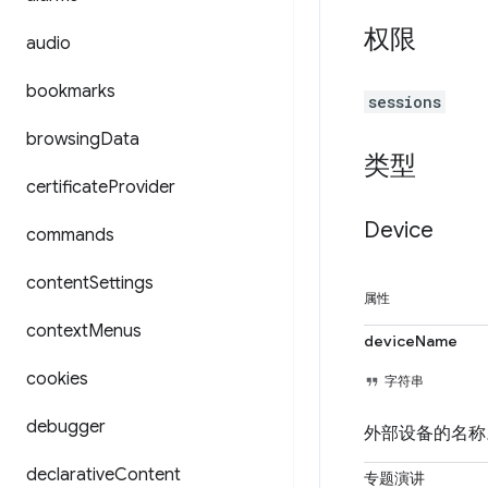
权限
audio
bookmarks
sessions
browsing
Data
类型
certificate
Provider
Device
commands
content
Settings
属性
context
Menus
deviceName
cookies
字符串
debugger
外部设备的名称
declarative
Content
专题演讲