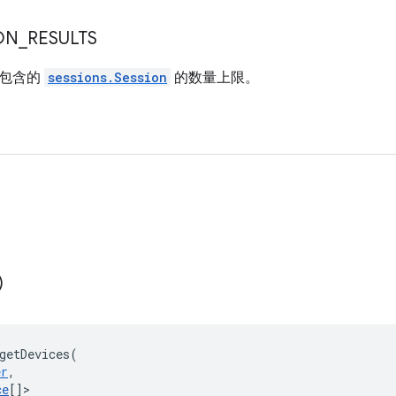
ON
_
RESULTS
将包含的
sessions.Session
的数量上限。
)
getDevices
(
er
,
ce
[]
>