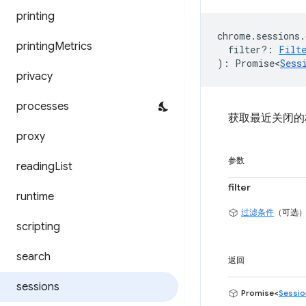
printing
chrome
.
sessions
.
printing
Metrics
filter?
:
Filt
)
:
Promise<
Sess
privacy
processes
获取最近关闭的
proxy
参数
reading
List
filter
runtime
过滤条件
（可选
scripting
search
返回
sessions
Promise<
Sessio