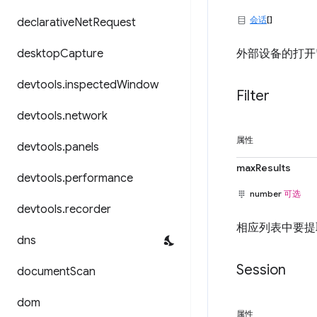
会话
[]
declarative
Net
Request
desktop
Capture
外部设备的打开
devtools
.
inspected
Window
Filter
devtools
.
network
属性
devtools
.
panels
maxResults
devtools
.
performance
number
可选
devtools
.
recorder
相应列表中要提
dns
Session
document
Scan
dom
属性