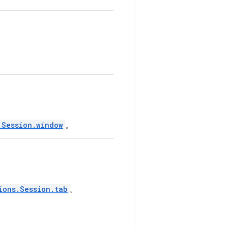
.Session.window
。
ions.Session.tab
。