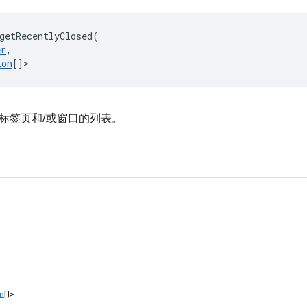
getRecentlyClosed
(
er
,
ion
[]
>
标签页和/或窗口的列表。
）
n
[]>