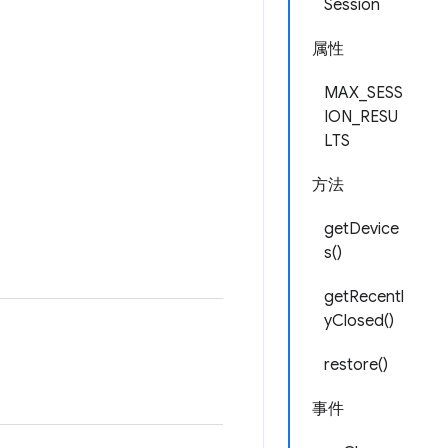
Session
属性
MAX_SESS
ION_RESU
LTS
方法
getDevice
s()
getRecentl
yClosed()
restore()
事件