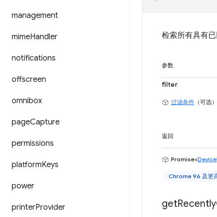
management
检索所有具有已
mime
Handler
notifications
参数
offscreen
filter
omnibox
过滤条件
（可选
page
Capture
返回
permissions
Promise<
Device
platform
Keys
Chrome 96 及
power
get
Recently
printer
Provider