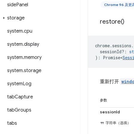
side
Panel
Chrome 96 及
storage
restore(
)
system
.
cpu
system
.
display
chrome
.
sessions
.
sessionId?
:
st
system
.
memory
)
:
Promise<
Sess
system
.
storage
重新打开
wind
system
Log
tab
Capture
参数
tab
Groups
sessionId
tabs
字符串（选填）