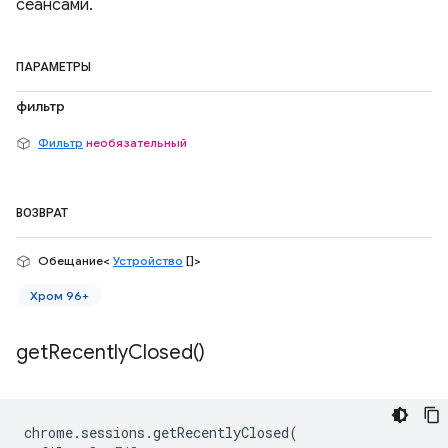
сеансами.
ПАРАМЕТРЫ
фильтр
Фильтр
необязательный
ВОЗВРАТ
Обещание<
Устройство
[]>
Хром 96+
get
Recently
Closed(
)
chrome
.
sessions
.
getRecentlyClosed
(