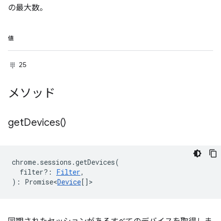
の最大数。
値
25
メソッド
get
Devices(
)
chrome
.
sessions
.
getDevices
(
filter?
:
Filter
,
)
:
Promise<
Device
[]
>