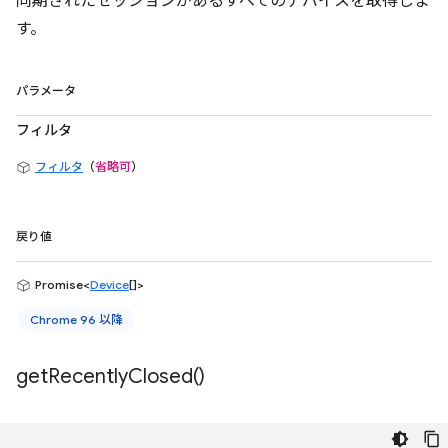
同期されたセッションがあるすべてのデバイスを取得しま
す。
パラメータ
フィルタ
フィルタ
（
省略可
）
戻り値
Promise<
Device
[]>
Chrome 96 以降
get
Recently
Closed(
)