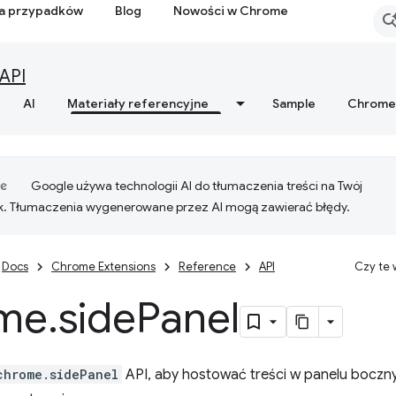
ia przypadków
Blog
Nowości w Chrome
API
AI
Materiały referencyjne
Sample
Chrome
Google używa technologii AI do tłumaczenia treści na Twój
k. Tłumaczenia wygenerowane przez AI mogą zawierać błędy.
Docs
Chrome Extensions
Reference
API
Czy te
me
.
side
Panel
chrome.sidePanel
API, aby hostować treści w panelu boczn