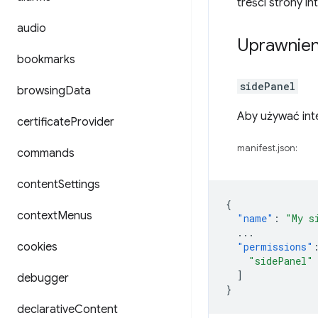
treści strony in
audio
Uprawnien
bookmarks
sidePanel
browsing
Data
Aby używać inte
certificate
Provider
manifest.json:
commands
content
Settings
{
context
Menus
"name"
:
"My s
...
cookies
"permissions"
"sidePanel"
]
debugger
}
declarative
Content