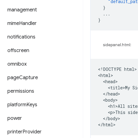
"default_pat
}
management
...
}
mime
Handler
notifications
sidepanel.html:
offscreen
omnibox
<!DOCTYPE html>

<html>

page
Capture
  <head>

    <title>My Si
permissions
  </head>

  <body>

platform
Keys
    <h1>All site
    <p>This side
power
  </body>

printer
Provider