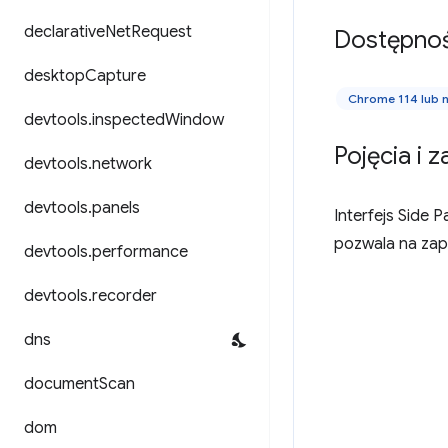
declarative
Net
Request
Dostępno
desktop
Capture
Chrome 114 lub
devtools
.
inspected
Window
Pojęcia i 
devtools
.
network
devtools
.
panels
Interfejs Side 
pozwala na zap
devtools
.
performance
devtools
.
recorder
dns
document
Scan
dom