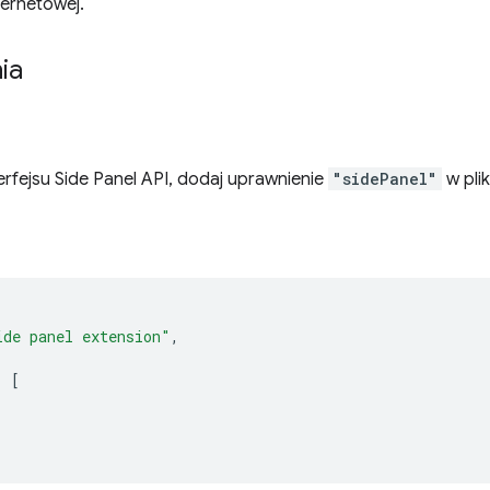
ternetowej.
ia
rfejsu Side Panel API, dodaj uprawnienie
"sidePanel"
w pli
ide panel extension"
,
:
[