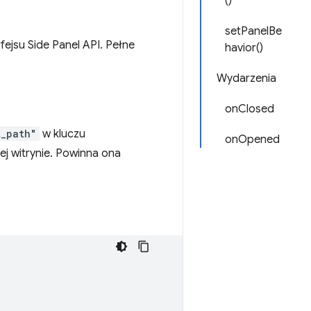
()
setPanelBe
ejsu Side Panel API. Pełne
havior()
Wydarzenia
onClosed
t_path"
w kluczu
onOpened
ej witrynie. Powinna ona