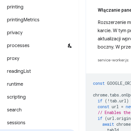
printing
Włączanie pane
printing
Metrics
Rozszerzenie m
karcie. W tym 
privacy
aktualizacji w
processes
boczny. W prze
proxy
service-worker.js:
reading
List
const
GOOGLE_OR
runtime
chrome
.
tabs
.
onUp
scripting
if
(
!
tab
.
url
)
const
url
=
ne
search
// Enables the
if
(
url
.
origin
sessions
await
chrome
tabId
,