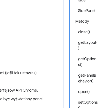
Side
SidePanel
Metody
close()
getLayout(
)
getOption
s()
 (jeśli tak ustawisz).
getPanelB
ehavior()
terfejsów API Chrome.
open()
a być wyświetlany panel.
setOptions