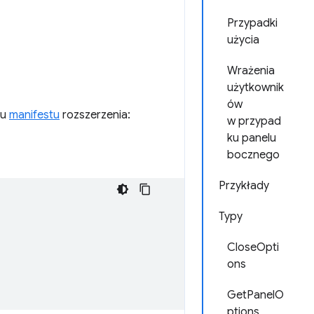
Przypadki
użycia
Wrażenia
użytkownik
ów
ku
manifestu
rozszerzenia:
w przypad
ku panelu
bocznego
Przykłady
Typy
CloseOpti
ons
GetPanelO
ptions