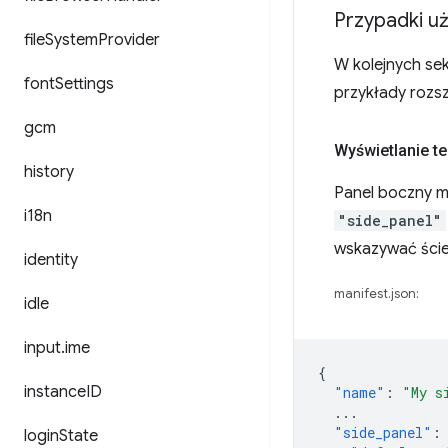
Przypadki uż
file
System
Provider
W kolejnych sek
font
Settings
przykłady rozsz
gcm
Wyświetlanie t
history
Panel boczny 
i18n
"side_panel"
wskazywać ście
identity
manifest.json:
idle
input
.
ime
{
instance
ID
"name"
:
"My s
...
"side_panel"
:
login
State