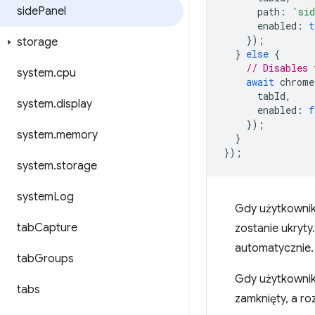
side
Panel
path
:
'sid
enabled
:
t
});
storage
}
else
{
// Disables 
system
.
cpu
await
chrome
tabId
,
system
.
display
enabled
:
f
});
system
.
memory
}
});
system
.
storage
system
Log
Gdy użytkownik 
tab
Capture
zostanie ukryty
automatycznie.
tab
Groups
Gdy użytkownik 
tabs
zamknięty, a r