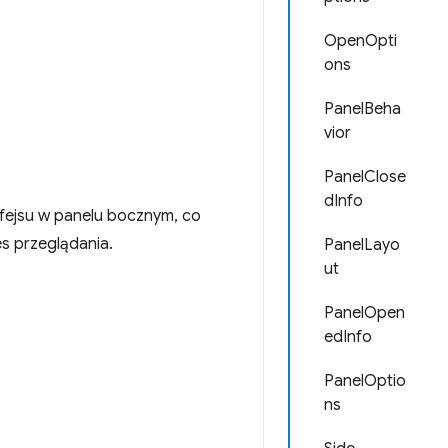
OpenOpti
ons
PanelBeha
vior
PanelClose
dInfo
rfejsu w panelu bocznym, co
s przeglądania.
PanelLayo
ut
PanelOpen
edInfo
PanelOptio
ns