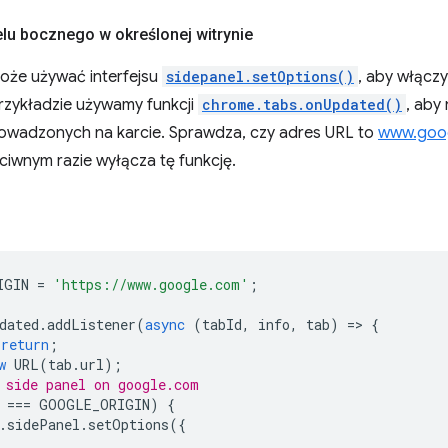
lu bocznego w określonej witrynie
oże używać interfejsu
sidepanel.setOptions()
, aby włącz
przykładzie używamy funkcji
chrome.tabs.onUpdated()
, aby
prowadzonych na karcie. Sprawdza, czy adres URL to
www.goo
ciwnym razie wyłącza tę funkcję.
IGIN
=
'https://www.google.com'
;
dated
.
addListener
(
async
(
tabId
,
info
,
tab
)
=
>
{
return
;
w
URL
(
tab
.
url
);
 side panel on google.com
===
GOOGLE_ORIGIN
)
{
.
sidePanel
.
setOptions
({