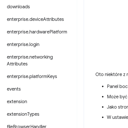
downloads
enterprise
.
device
Attributes
enterprise
.
hardware
Platform
enterprise
.
login
enterprise
.
networking
Attributes
Oto niektóre z 
enterprise
.
platform
Keys
Panel bocz
events
Może być 
extension
Jako stro
extension
Types
W ustawie
file
Browser
Handler