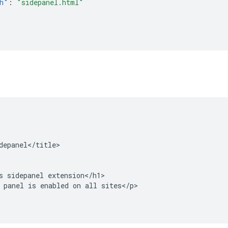
h"
:
"sidepanel.html"
depanel</title>

s sidepanel extension</h1>

 panel is enabled on all sites</p>
