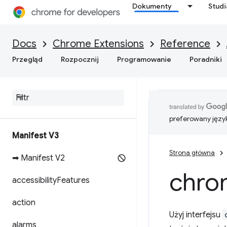
Dokumenty
Stud
Docs
Chrome Extensions
Reference
Przegląd
Rozpocznij
Programowanie
Poradniki
preferowany języ
Manifest V3
Strona główna
➡ Manifest V2
chro
accessibility
Features
action
Użyj interfejsu
alarms