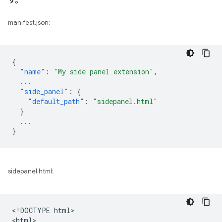
す。
manifest.json:
{
"name"
:
"My side panel extension"
,
...
"side_panel"
:
{
"default_path"
:
"sidepanel.html"
}
...
}
sidepanel.html:
<!DOCTYPE html>

<html>
