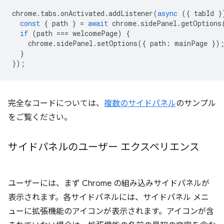
chrome
.
tabs
.
onActivated
.
addListener
(
async
({
tabId
}
const
{
path
}
=
await
chrome
.
sidePanel
.
getOptions
if
(
path
===
welcomePage
)
{
chrome
.
sidePanel
.
setOptions
({
path
:
mainPage
})
}
});
完全なコードについては、
複数のサイドパネル
のサンプル
をご覧ください。
サイドパネルのユーザー エクスペリエンス
ユーザーには、まず Chrome の組み込みサイドパネルが
表示されます。各サイドパネルには、サイドパネル メニ
ューに拡張機能のアイコンが表示されます。アイコンが含