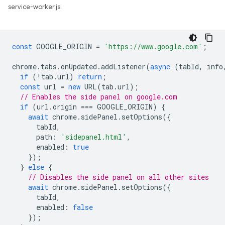
service-worker.js:
const
GOOGLE_ORIGIN
=
'https://www.google.com'
;
chrome
.
tabs
.
onUpdated
.
addListener
(
async
(
tabId
,
info
if
(
!
tab
.
url
)
return
;
const
url
=
new
URL
(
tab
.
url
);
// Enables the side panel on google.com
if
(
url
.
origin
===
GOOGLE_ORIGIN
)
{
await
chrome
.
sidePanel
.
setOptions
({
tabId
,
path
:
'sidepanel.html'
,
enabled
:
true
});
}
else
{
// Disables the side panel on all other sites
await
chrome
.
sidePanel
.
setOptions
({
tabId
,
enabled
:
false
});