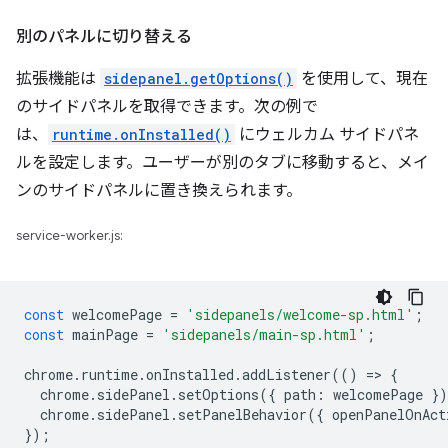
別のパネルに切り替える
拡張機能は
sidepanel.getOptions()
を使用して、現在
のサイドパネルを取得できます。次の例で
は、
runtime.onInstalled()
にウェルカム サイドパネ
ルを設定します。ユーザーが別のタブに移動すると、メイ
ンのサイドパネルに置き換えられます。
service-worker.js:
const
welcomePage
=
'sidepanels/welcome-sp.html'
;
const
mainPage
=
'sidepanels/main-sp.html'
;
chrome
.
runtime
.
onInstalled
.
addListener
(()
=
>
{
chrome
.
sidePanel
.
setOptions
({
path
:
welcomePage
}
chrome
.
sidePanel
.
setPanelBehavior
({
openPanelOnAct
});