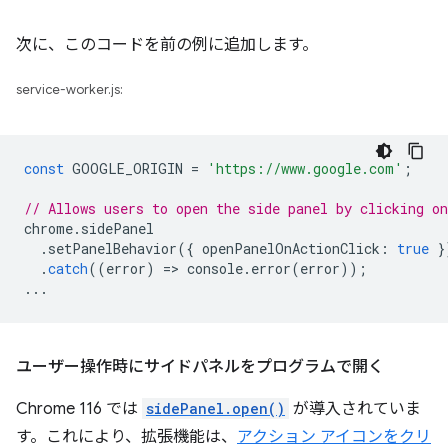
次に、このコードを前の例に追加します。
service-worker.js:
const
GOOGLE_ORIGIN
=
'https://www.google.com'
;
// Allows users to open the side panel by clicking on
chrome
.
sidePanel
.
setPanelBehavior
({
openPanelOnActionClick
:
true
}
.
catch
((
error
)
=
>
console
.
error
(
error
));
...
ユーザー操作時にサイドパネルをプログラムで開く
Chrome 116 では
sidePanel.open()
が導入されていま
す。これにより、拡張機能は、
アクション アイコンをクリ