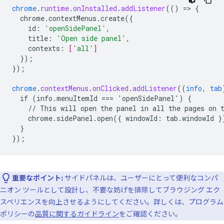
chrome
.
runtime
.
onInstalled
.
addListener
(()
=
>
{
chrome.contextMenus.create({
id
:
'openSidePanel'
,
title
:
'Open side panel'
,
contexts
:
[
'all'
]
}
);
}
);
chrome
.
contextMenus
.
onClicked
.
addListener
((
info
,
tab
if
(info.menuItemId
===
'openSidePanel')
{
//
This
will
open
the
panel
in
all
the
pages
on
chrome.sidePanel.open({
windowId
:
tab
.
windowId
}
}
}
);
重要なポイント:
サイドパネルは、ユーザーにとって便利なコンパ
ニオン ツールとして設計し、不要な妨げを排除してブラウジング エク
スペリエンスを向上させるようにしてください。詳しくは、プログラム
ポリシーの
品質に関するガイドライン
をご確認ください。