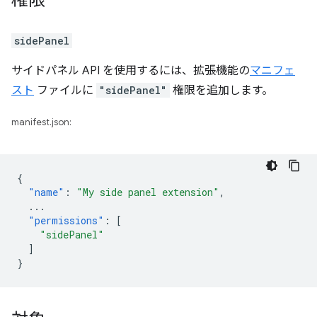
権限
sidePanel
サイドパネル API を使用するには、拡張機能の
マニフェ
スト
ファイルに
"sidePanel"
権限を追加します。
manifest.json:
{
"name"
:
"My side panel extension"
,
...
"permissions"
:
[
"sidePanel"
]
}