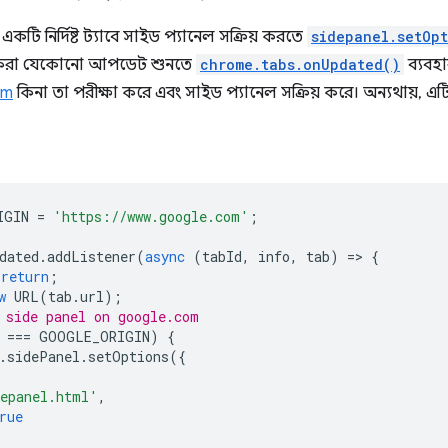
কটি নির্দিষ্ট ট্যাবে সাইড প্যানেল সক্রিয় করতে
sidepanel.setOpt
ে করা যেকোনো আপডেট শুনতে
chrome.tabs.onUpdated()
ব্যবহা
om
কিনা তা পরীক্ষা করে এবং সাইড প্যানেল সক্রিয় করে। অন্যথায়, এ
IGIN
=
'https://www.google.com'
;
dated
.
addListener
(
async
(
tabId
,
info
,
tab
)
=
>
{
return
;
w
URL
(
tab
.
url
);
 side panel on google.com
===
GOOGLE_ORIGIN
)
{
.
sidePanel
.
setOptions
({
epanel.html'
,
rue