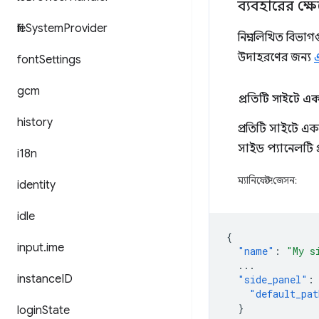
ব্যবহারের ক্ষেত
file
System
Provider
নিম্নলিখিত বিভাগ
উদাহরণের জন্য
font
Settings
gcm
প্রতিটি সাইটে এক
history
প্রতিটি সাইটে একই
সাইড প্যানেলটি 
i18n
ম্যানিফেস্ট.জেসন:
identity
idle
{
input
.
ime
"name"
:
"My s
...
instance
ID
"side_panel"
:
"default_pat
}
login
State