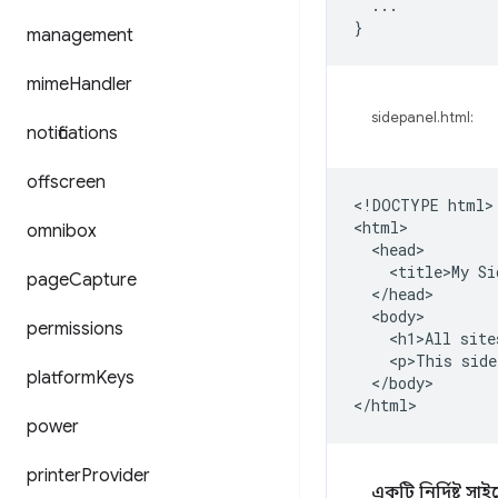
...
}
management
mime
Handler
sidepanel.html:
notifications
offscreen
<!DOCTYPE html>

<html>

omnibox
  <head>

    <title>My Si
page
Capture
  </head>

  <body>

permissions
    <h1>All site
    <p>This side
platform
Keys
  </body>

power
printer
Provider
একটি নির্দিষ্ট স