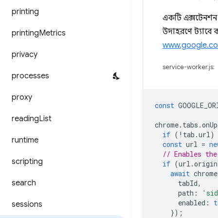
printing
একটি এক্সটেনশন এ
উদাহরণে ট্যাব
printing
Metrics
www.google.c
privacy
service-worker.js:
processes
proxy
const
GOOGLE_OR
reading
List
chrome
.
tabs
.
onUp
if
(
!
tab
.
url
)
runtime
const
url
=
ne
// Enables the
scripting
if
(
url
.
origin
await
chrome
search
tabId
,
path
:
'sid
enabled
:
t
sessions
});