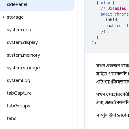
}
else
{
side
Panel
// Disables 
await
chrome
storage
tabId
,
enabled
:
f
system
.
cpu
});
}
system
.
display
});
system
.
memory
যখন একজন ব্যবহা
system
.
storage
সাইড প্যানেলটি
system
Log
এটি স্বয়ংক্রিয়ভা
tab
Capture
যখন ব্যবহারকারী
এবং এক্সটেনশনটি
tab
Groups
সম্পূর্ণ উদাহরণে
tabs