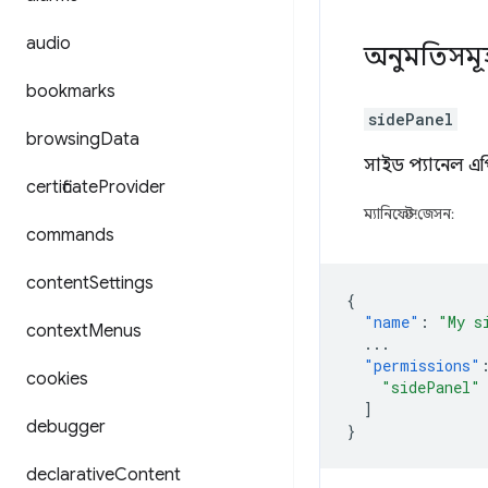
audio
অনুমতিসমূ
bookmarks
sidePanel
browsing
Data
সাইড প্যানেল এ
certificate
Provider
ম্যানিফেস্ট.জেসন:
commands
content
Settings
{
"name"
:
"My s
context
Menus
...
"permissions"
cookies
"sidePanel"
]
debugger
}
declarative
Content