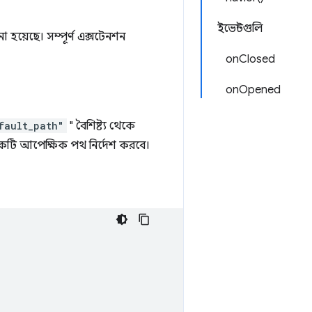
ইভেন্টগুলি
হয়েছে। সম্পূর্ণ এক্সটেনশন
onClosed
onOpened
fault_path"
" বৈশিষ্ট্য থেকে
একটি আপেক্ষিক পথ নির্দেশ করবে।