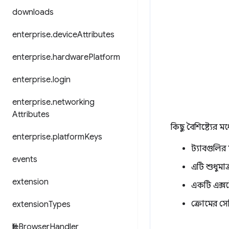
downloads
enterprise
.
device
Attributes
enterprise
.
hardware
Platform
enterprise
.
login
enterprise
.
networking
Attributes
কিছু বৈশিষ্ট্যের মধ
enterprise
.
platform
Keys
ট্যাবগুলির
events
এটি শুধুমাত্
extension
একটি এক্সট
ক্রোমের সেট
extension
Types
file
Browser
Handler