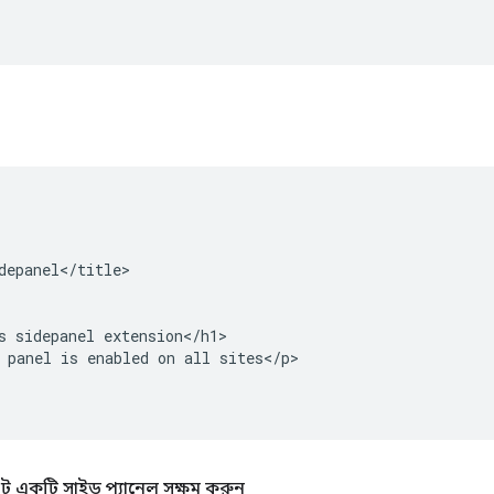
depanel</title>

s sidepanel extension</h1>

 panel is enabled on all sites</p>

াইটে একটি সাইড প্যানেল সক্ষম করুন