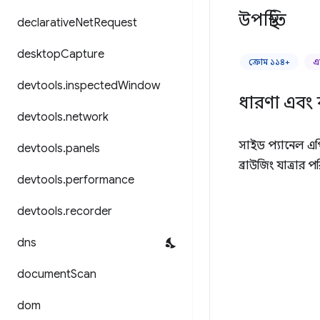
উপস্থিতি
declarative
Net
Request
desktop
Capture
ক্রোম ১১৪+
এ
devtools
.
inspected
Window
ধারণা এবং 
devtools
.
network
সাইড প্যানেল এপি
devtools
.
panels
ব্রাউজিং যাত্রার প
devtools
.
performance
devtools
.
recorder
dns
document
Scan
dom