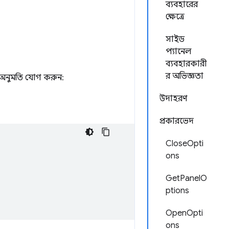
ব্যবহারের
ক্ষেত্রে
সাইড
প্যানেল
ব্যবহারকারী
র অভিজ্ঞতা
অনুমতি যোগ করুন:
উদাহরণ
প্রকারভেদ
CloseOpti
ons
GetPanelO
ptions
OpenOpti
ons