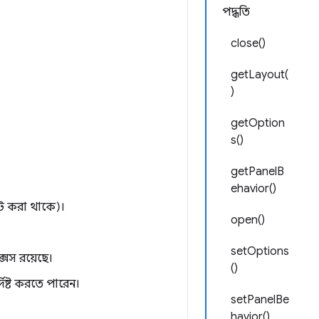
পদ্ধতি
close()
getLayout(
)
getOption
s()
getPanelB
ehavior()
েট করা থাকে)।
open()
setOptions
সেস রয়েছে।
()
দিষ্ট করতে পারেন।
setPanelBe
havior()