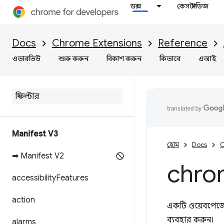
ডক্স
কেস স্টাডিজ
Docs
Chrome Extensions
Reference
ওভারভিউ
শুরু করুন
বিকাশ করুন
কিভাবে
এআই
Manifest V3
হোম
Docs
C
➡ Manifest V2
chro
accessibility
Features
action
একটি ওয়েবপেজের 
ব্যবহার করুন।
alarms