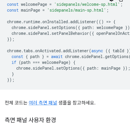
const
welcomePage
=
'sidepanels/welcome-sp.html'
;
const
mainPage
=
'sidepanels/main-sp.html'
;
chrome
.
runtime
.
onInstalled
.
addListener
(()
=
>
{
chrome
.
sidePanel
.
setOptions
({
path
:
welcomePage
}
chrome
.
sidePanel
.
setPanelBehavior
({
openPanelOnAct
});
chrome
.
tabs
.
onActivated
.
addListener
(
async
({
tabId
}
const
{
path
}
=
await
chrome
.
sidePanel
.
getOptions
if
(
path
===
welcomePage
)
{
chrome
.
sidePanel
.
setOptions
({
path
:
mainPage
})
}
});
전체 코드는
여러 측면 패널
샘플을 참고하세요.
측면 패널 사용자 환경