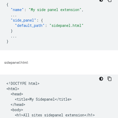
{
"name"
:
"My side panel extension"
,
...
"side_panel"
:
{
"default_path"
:
"sidepanel.html"
}
...
}
sidepanel.html:
<!DOCTYPE html>

<html>

  <head>

    <title>My Sidepanel</title>

  </head>

  <body>

    <h1>All sites sidepanel extension</h1>
