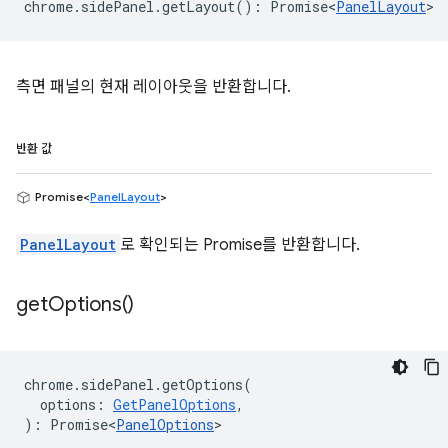
chrome
.
sidePanel
.
getLayout
()
:
Promise<
PanelLayout
>
측면 패널의 현재 레이아웃을 반환합니다.
반환 값
Promise<
PanelLayout
>
PanelLayout
로 확인되는 Promise를 반환합니다.
get
Options(
)
chrome
.
sidePanel
.
getOptions
(
options
:
GetPanelOptions
,
)
:
Promise<
PanelOptions
>