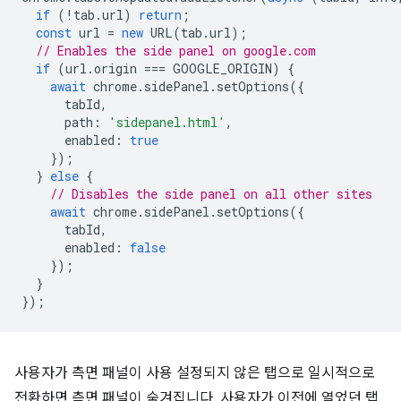
if
(
!
tab
.
url
)
return
;
const
url
=
new
URL
(
tab
.
url
);
// Enables the side panel on google.com
if
(
url
.
origin
===
GOOGLE_ORIGIN
)
{
await
chrome
.
sidePanel
.
setOptions
({
tabId
,
path
:
'sidepanel.html'
,
enabled
:
true
});
}
else
{
// Disables the side panel on all other sites
await
chrome
.
sidePanel
.
setOptions
({
tabId
,
enabled
:
false
});
}
});
사용자가 측면 패널이 사용 설정되지 않은 탭으로 일시적으로
전환하면 측면 패널이 숨겨집니다. 사용자가 이전에 열었던 탭