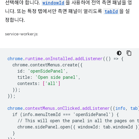
선택해야 합니다.
windowId
을 사용하여 전역 측면 패널을 엽
니다. 또는 특정 탭에서만 측면 패널이 열리도록
tabId
을 설
정합니다.
service-worker.js:
chrome
.
runtime
.
onInstalled
.
addListener
(()
=
>
{
chrome.contextMenus.create({
id
:
'openSidePanel'
,
title
:
'Open side panel'
,
contexts
:
[
'all'
]
}
);
}
);
chrome
.
contextMenus
.
onClicked
.
addListener
((
info
,
tab
if
(info.menuItemId
===
'openSidePanel')
{
//
This
will
open
the
panel
in
all
the
pages
on
chrome.sidePanel.open({
windowId
:
tab
.
windowId
}
}