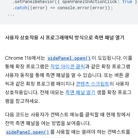
.
setPanelBehavior
({
openPanelOnActionClick
:
true
}
.
catch
((
error
)
=
>
console
.
error
(
error
));
...
사용자 상호작용 시 프로그래매틱 방식으로 측면 패널 열기
Chrome 116에서는
sidePanel.open()
이 도입됩니다. 이를
통해 확장 프로그램은
작업 아이콘 클릭
과 같은 확장 프로그램
사용자 동작을 통해 측면 패널을 열 수 있습니다. 또는 버튼 클
릭과 같은 확장 프로그램 페이지나
콘텐츠 스크립트
의 사용자
상호작용입니다. 전체 데모는
측면 패널 열기
샘플 확장 프로그
램을 참고하세요.
다음 코드는 사용자가 컨텍스트 메뉴를 클릭할 때 현재 창에서
전역 측면 패널을 여는 방법을 보여줍니다.
sidePanel.open()
를 사용할 때는 열려야 하는 컨텍스트를