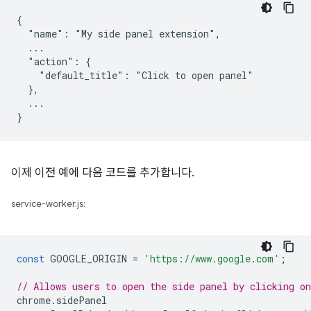
{

  "name": "My side panel extension",

  ...

  "action": {

    "default_title": "Click to open panel"

  },

  ...

이제 이전 예에 다음 코드를 추가합니다.
service-worker.js:
const
GOOGLE_ORIGIN
=
'https://www.google.com'
;
// Allows users to open the side panel by clicking on
chrome
.
sidePanel