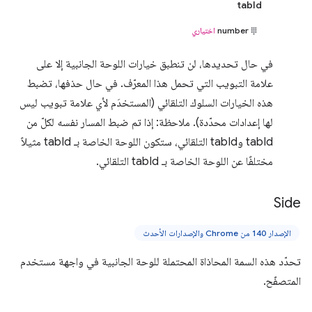
tabId
number
اختياري
في حال تحديدها، لن تنطبق خيارات اللوحة الجانبية إلا على
علامة التبويب التي تحمل هذا المعرّف. في حال حذفها، تضبط
هذه الخيارات السلوك التلقائي (المستخدَم لأي علامة تبويب ليس
لها إعدادات محدّدة). ملاحظة: إذا تم ضبط المسار نفسه لكلّ من
tabId وtabId التلقائي، ستكون اللوحة الخاصة بـ tabId مثيلاً
مختلفًا عن اللوحة الخاصة بـ tabId التلقائي.
Side
الإصدار 140 من Chrome والإصدارات الأحدث
تحدّد هذه السمة المحاذاة المحتملة للوحة الجانبية في واجهة مستخدم
المتصفّح.