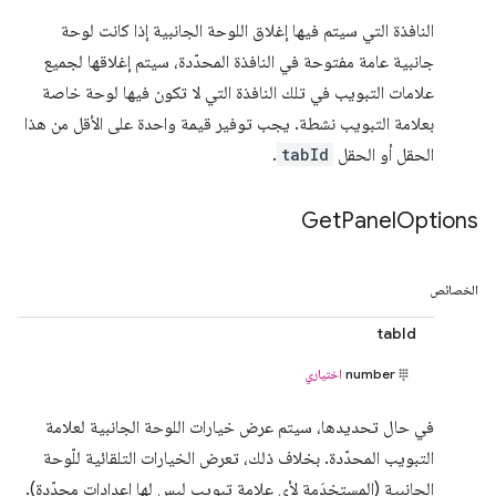
النافذة التي سيتم فيها إغلاق اللوحة الجانبية إذا كانت لوحة
جانبية عامة مفتوحة في النافذة المحدّدة، سيتم إغلاقها لجميع
علامات التبويب في تلك النافذة التي لا تكون فيها لوحة خاصة
بعلامة التبويب نشطة. يجب توفير قيمة واحدة على الأقل من هذا
الحقل أو الحقل
tabId
.
Get
Panel
Options
الخصائص
tabId
number
اختياري
في حال تحديدها، سيتم عرض خيارات اللوحة الجانبية لعلامة
التبويب المحدّدة. بخلاف ذلك، تعرض الخيارات التلقائية للّوحة
الجانبية (المستخدَمة لأي علامة تبويب ليس لها إعدادات محدّدة).