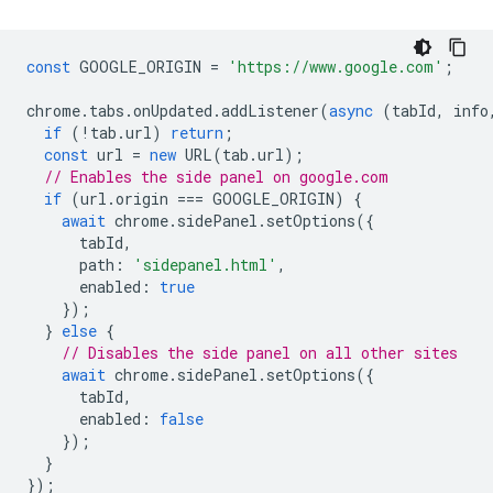
const
GOOGLE_ORIGIN
=
'https://www.google.com'
;
chrome
.
tabs
.
onUpdated
.
addListener
(
async
(
tabId
,
info
if
(
!
tab
.
url
)
return
;
const
url
=
new
URL
(
tab
.
url
);
// Enables the side panel on google.com
if
(
url
.
origin
===
GOOGLE_ORIGIN
)
{
await
chrome
.
sidePanel
.
setOptions
({
tabId
,
path
:
'sidepanel.html'
,
enabled
:
true
});
}
else
{
// Disables the side panel on all other sites
await
chrome
.
sidePanel
.
setOptions
({
tabId
,
enabled
:
false
});
}
});