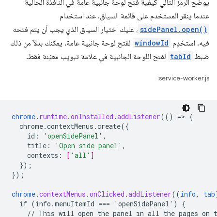
يوضّح الرمز التالي كيفية فتح لوحة جانبية عامة في النافذة الحالية
عندما ينقر المستخدم على قائمة السياق. عند استخدام
sidePanel.open()
، عليك اختيار السياق الذي يجب أن يتم فتحه
فيه. استخدِم
windowId
لفتح لوحة جانبية عامة. يمكنك بدلاً من ذلك
ضبط
tabId
لفتح اللوحة الجانبية في علامة تبويب معيّنة فقط.
service-worker.js:
chrome
.
runtime
.
onInstalled
.
addListener
(()
=
>
{
chrome.contextMenus.create({
id
:
'openSidePanel'
,
title
:
'Open side panel'
,
contexts
:
[
'all'
]
}
);
}
);
chrome
.
contextMenus
.
onClicked
.
addListener
((
info
,
tab
if
(info.menuItemId
===
'openSidePanel')
{
//
This
will
open
the
panel
in
all
the
pages
on