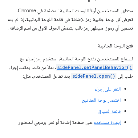
ستظهر للمستخدمين أولاً اللوحات الجانبية المضمّنة في Chrome.
تعرض كل لوحة جانبية رمز الإضافة في قائمة اللوحة الجانبية. إذا لم يتم
تضمين أي رموز، سيظهر رمز نائب يتضمّن الحرف الأول من اسم الإضافة.
فتح اللوحة الجانبية
للسماح للمستخدمين بفتح اللوحة الجانبية، استخدِم رمز إجراء مع
sidePanel.setPanelBehavior()
. بدلاً من ذلك، يمكنك إجراء
طلب إلى
sidePanel.open()
بعد تفاعل المستخدم، مثل:
النقر على إجراء
اختصار لوحة المفاتيح
قائمة السياق
إيماءة مستخدم
على صفحة إضافة أو نص برمجي للمحتوى