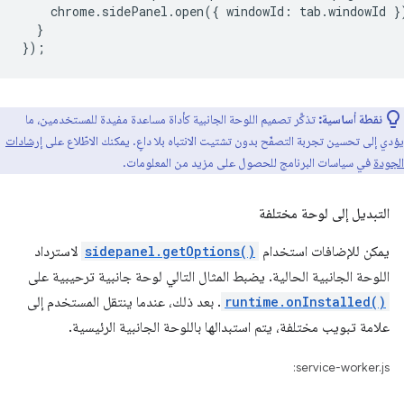
chrome.sidePanel.open({
windowId
:
tab
.
windowId
}
}
}
);
نقطة أساسية:
تذكَّر تصميم اللوحة الجانبية كأداة مساعدة مفيدة للمستخدمين، ما
يؤدي إلى تحسين تجربة التصفّح بدون تشتيت الانتباه بلا داعٍ. يمكنك الاطّلاع على
إرشادات
الجودة
في سياسات البرنامج للحصول على مزيد من المعلومات.
التبديل إلى لوحة مختلفة
يمكن للإضافات استخدام
sidepanel.getOptions()
لاسترداد
اللوحة الجانبية الحالية. يضبط المثال التالي لوحة جانبية ترحيبية على
runtime.onInstalled()
. بعد ذلك، عندما ينتقل المستخدم إلى
علامة تبويب مختلفة، يتم استبدالها باللوحة الجانبية الرئيسية.
service-worker.js: