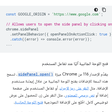
const
GOOGLE_ORIGIN
=
'https://www.google.com'
;
// Allows users to open the side panel by clicking on
chrome
.
sidePanel
.
setPanelBehavior
({
openPanelOnActionClick
:
true
}
.
catch
((
error
)
=
>
console
.
error
(
error
));
...
فتح اللوحة الجانبية آليًا عند تفاعل المستخدم
يقدّم الإصدار 116 من Chrome ميزة
sidePanel.open()
. تسمح
هذه السمة للإضافات بفتح اللوحة الجانبية من خلال إيماءة مستخدم
الإضافة، مثل
النقر على رمز الإجراء
. أو تفاعل المستخدم على صفحة
إضافة أو
نص برمجي للمحتوى
، مثل النقر على زر. للحصول على عرض
توضيحي كامل، اطّلِع على الإضافة النموذجية
فتح اللوحة الجانبية
.