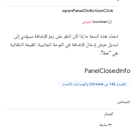
openPanelOnActionClick
boolean
اختياري
تحدّد هذه السمة ما إذا كان النقر على رمز الإضافة سيؤدي إلى
تبديل عرض إدخال الإضافة في اللوحة الجانبية. القيمة التلقائية
هي "خطأ".
Panel
Closed
Info
الإصدار 142 من Chrome والإصدارات الأحدث
الخصائص
المسار
سلسلة