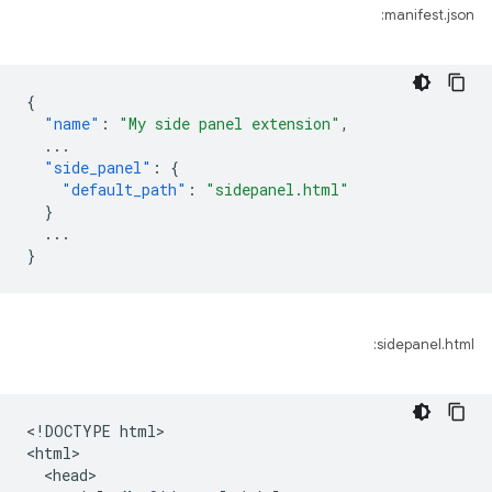
manifest.json:
{
"name"
:
"My side panel extension"
,
...
"side_panel"
:
{
"default_path"
:
"sidepanel.html"
}
...
}
sidepanel.html:
<!DOCTYPE html>

<html>

  <head>
