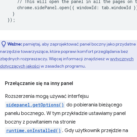
//
This
will
open
the
panel
in
all
the
pages
on
chrome.sidePanel.open({
windowId
:
tab
.
windowId
}
}
}
);
Ważne:
pamiętaj, aby zaprojektować panel boczny jako przydatne
narzędzie towarzyszące, które poprawi komfort przeglądania bez
zbędnych rozpraszaczy. Więcej informacji znajdziesz w
wytycznych
dotyczących jakości
w zasadach programu.
Przełączanie się na inny panel
Rozszerzenia mogą używać interfejsu
sidepanel.getOptions()
do pobierania bieżącego
panelu bocznego. W tym przykładzie ustawiamy panel
boczny z powitaniem na stronie
runtime.onInstalled()
. Gdy użytkownik przejdzie na