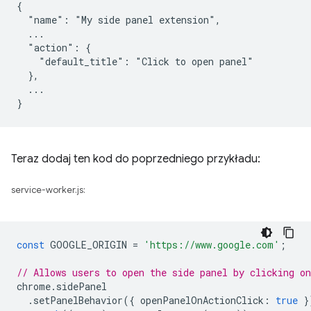
{

  "name": "My side panel extension",

  ...

  "action": {

    "default_title": "Click to open panel"

  },

  ...

Teraz dodaj ten kod do poprzedniego przykładu:
service-worker.js:
const
GOOGLE_ORIGIN
=
'https://www.google.com'
;
// Allows users to open the side panel by clicking on
chrome
.
sidePanel
.
setPanelBehavior
({
openPanelOnActionClick
:
true
}