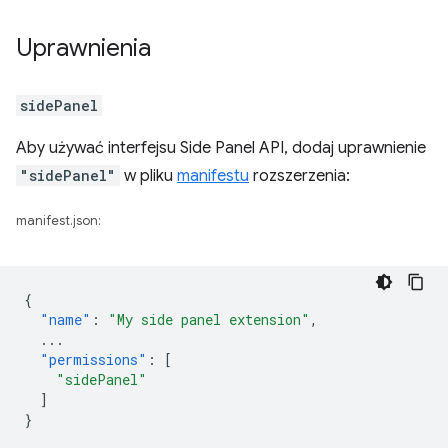
Uprawnienia
sidePanel
Aby używać interfejsu Side Panel API, dodaj uprawnienie
"sidePanel"
w pliku
manifestu
rozszerzenia:
manifest.json:
{
"name"
:
"My side panel extension"
,
...
"permissions"
:
[
"sidePanel"
]
}