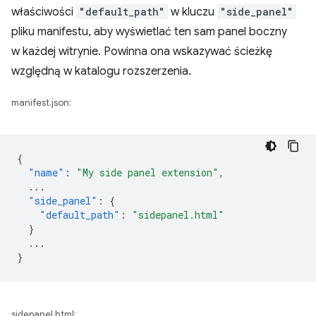
właściwości
"default_path"
w kluczu
"side_panel"
pliku manifestu, aby wyświetlać ten sam panel boczny
w każdej witrynie. Powinna ona wskazywać ścieżkę
względną w katalogu rozszerzenia.
manifest.json:
{
"name"
:
"My side panel extension"
,
...
"side_panel"
:
{
"default_path"
:
"sidepanel.html"
}
...
}
sidepanel.html: