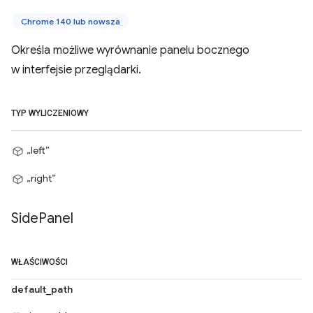
Chrome 140 lub nowsza
Określa możliwe wyrównanie panelu bocznego
w interfejsie przeglądarki.
TYP WYLICZENIOWY
„left”
„right”
Side
Panel
WŁAŚCIWOŚCI
default_path