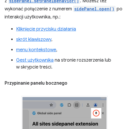
z
sidePanel.setPanelBehavior()
. Możesz też
wykonać połączenie z numerem
sidePanel.open()
po
interakcji użytkownika, np.:
Kliknięcie przycisku działania
skrót klawiszowy
,
menu kontekstowe
,
Gest użytkownika
na stronie rozszerzenia lub
w skrypcie treści.
Przypinanie panelu bocznego