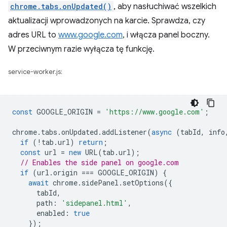
chrome.tabs.onUpdated()
, aby nasłuchiwać wszelkich
aktualizacji wprowadzonych na karcie. Sprawdza, czy
adres URL to
www.google.com
, i włącza panel boczny.
W przeciwnym razie wyłącza tę funkcję.
service-worker.js:
const
GOOGLE_ORIGIN
=
'https://www.google.com'
;
chrome
.
tabs
.
onUpdated
.
addListener
(
async
(
tabId
,
info
if
(
!
tab
.
url
)
return
;
const
url
=
new
URL
(
tab
.
url
);
// Enables the side panel on google.com
if
(
url
.
origin
===
GOOGLE_ORIGIN
)
{
await
chrome
.
sidePanel
.
setOptions
({
tabId
,
path
:
'sidepanel.html'
,
enabled
:
true
});