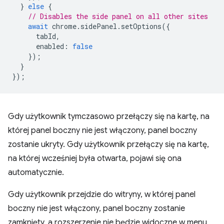
}
else
{
// Disables the side panel on all other sites
await
chrome
.
sidePanel
.
setOptions
({
tabId
,
enabled
:
false
});
}
});
Gdy użytkownik tymczasowo przełączy się na kartę, na
której panel boczny nie jest włączony, panel boczny
zostanie ukryty. Gdy użytkownik przełączy się na kartę,
na której wcześniej była otwarta, pojawi się ona
automatycznie.
Gdy użytkownik przejdzie do witryny, w której panel
boczny nie jest włączony, panel boczny zostanie
zamknięty, a rozszerzenie nie będzie widoczne w menu