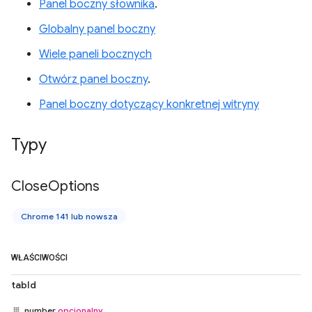
Panel boczny słownika
.
Globalny panel boczny
Wiele paneli bocznych
Otwórz panel boczny
.
Panel boczny dotyczący konkretnej witryny
Typy
Close
Options
Chrome 141 lub nowsza
WŁAŚCIWOŚCI
tabId
number
opcjonalny