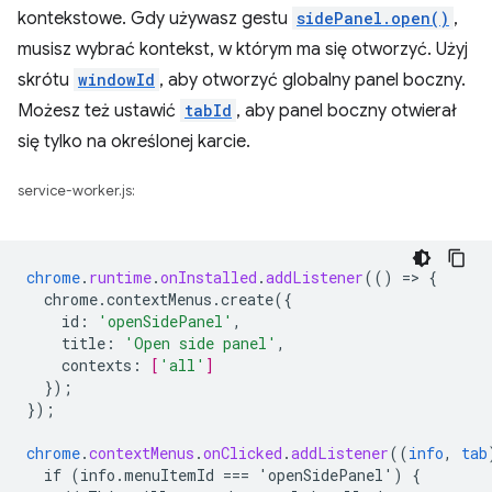
kontekstowe. Gdy używasz gestu
sidePanel.open()
,
musisz wybrać kontekst, w którym ma się otworzyć. Użyj
skrótu
windowId
, aby otworzyć globalny panel boczny.
Możesz też ustawić
tabId
, aby panel boczny otwierał
się tylko na określonej karcie.
service-worker.js:
chrome
.
runtime
.
onInstalled
.
addListener
(()
=
>
{
chrome.contextMenus.create({
id
:
'openSidePanel'
,
title
:
'Open side panel'
,
contexts
:
[
'all'
]
}
);
}
);
chrome
.
contextMenus
.
onClicked
.
addListener
((
info
,
tab
if
(info.menuItemId
===
'openSidePanel')
{