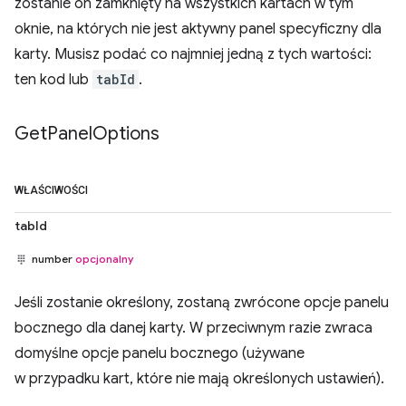
zostanie on zamknięty na wszystkich kartach w tym
oknie, na których nie jest aktywny panel specyficzny dla
karty. Musisz podać co najmniej jedną z tych wartości:
ten kod lub
tabId
.
Get
Panel
Options
WŁAŚCIWOŚCI
tabId
number
opcjonalny
Jeśli zostanie określony, zostaną zwrócone opcje panelu
bocznego dla danej karty. W przeciwnym razie zwraca
domyślne opcje panelu bocznego (używane
w przypadku kart, które nie mają określonych ustawień).