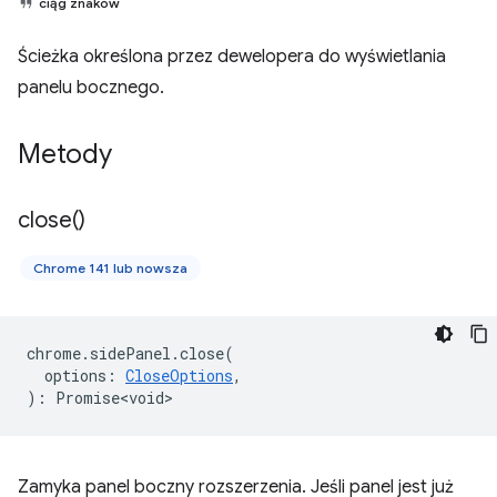
ciąg znaków
Ścieżka określona przez dewelopera do wyświetlania
panelu bocznego.
Metody
close(
)
Chrome 141 lub nowsza
chrome
.
sidePanel
.
close
(
options
:
CloseOptions
,
)
:
Promise<void>
Zamyka panel boczny rozszerzenia. Jeśli panel jest już