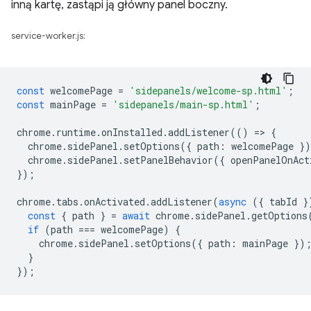
inną kartę, zastąpi ją główny panel boczny.
service-worker.js:
const
welcomePage
=
'sidepanels/welcome-sp.html'
;
const
mainPage
=
'sidepanels/main-sp.html'
;
chrome
.
runtime
.
onInstalled
.
addListener
(()
=
>
{
chrome
.
sidePanel
.
setOptions
({
path
:
welcomePage
}
chrome
.
sidePanel
.
setPanelBehavior
({
openPanelOnAct
});
chrome
.
tabs
.
onActivated
.
addListener
(
async
({
tabId
}
const
{
path
}
=
await
chrome
.
sidePanel
.
getOptions
if
(
path
===
welcomePage
)
{
chrome
.
sidePanel
.
setOptions
({
path
:
mainPage
})
}
});