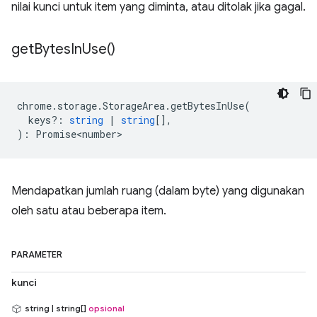
nilai kunci untuk item yang diminta, atau ditolak jika gagal.
get
Bytes
In
Use(
)
chrome
.
storage
.
StorageArea
.
getBytesInUse
(
keys?
:
string
|
string
[],
)
:
Promise<number>
Mendapatkan jumlah ruang (dalam byte) yang digunakan
oleh satu atau beberapa item.
PARAMETER
kunci
string | string[]
opsional