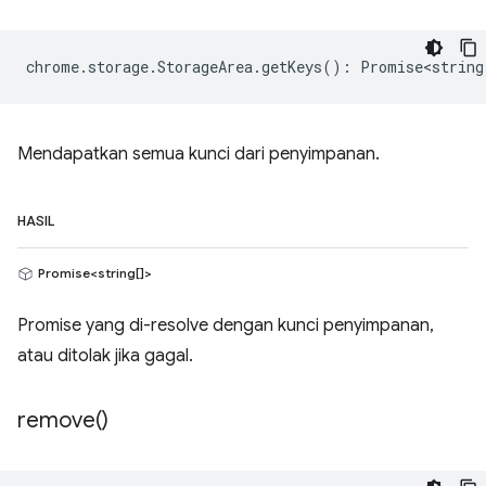
chrome
.
storage
.
StorageArea
.
getKeys
()
:
Promise<string
Mendapatkan semua kunci dari penyimpanan.
HASIL
Promise<string[]>
Promise yang di-resolve dengan kunci penyimpanan,
atau ditolak jika gagal.
remove(
)