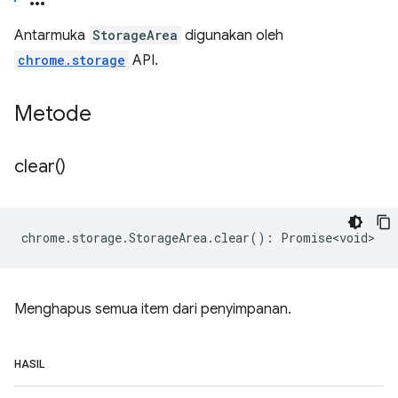
Antarmuka
StorageArea
digunakan oleh
chrome.storage
API.
Metode
clear(
)
chrome
.
storage
.
StorageArea
.
clear
()
:
Promise<void>
Menghapus semua item dari penyimpanan.
HASIL