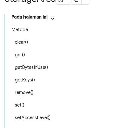
Pada halaman ini
Metode
clear()
get()
getBytesInUse()
getKeys()
remove()
set()
setAccessLevel()