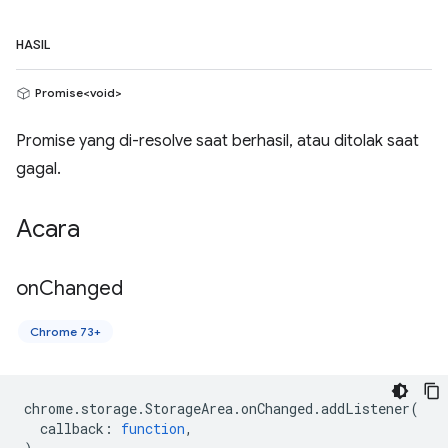
HASIL
Promise<void>
Promise yang di-resolve saat berhasil, atau ditolak saat
gagal.
Acara
on
Changed
Chrome 73+
chrome
.
storage
.
StorageArea
.
onChanged
.
addListener
(
callback
:
function
,