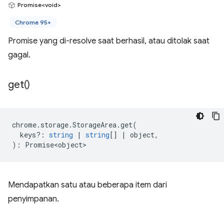
Promise<void>
Chrome 95+
Promise yang di-resolve saat berhasil, atau ditolak saat
gagal.
get(
)
chrome
.
storage
.
StorageArea
.
get
(
keys?
:
string
|
string
[]
|
object
,
)
:
Promise<object>
Mendapatkan satu atau beberapa item dari
penyimpanan.