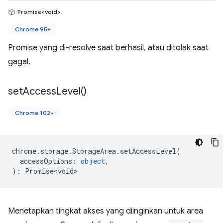
Promise<void>
Chrome 95+
Promise yang di-resolve saat berhasil, atau ditolak saat
gagal.
set
Access
Level(
)
Chrome 102+
chrome
.
storage
.
StorageArea
.
setAccessLevel
(
accessOptions
:
object
,
)
:
Promise<void>
Menetapkan tingkat akses yang diinginkan untuk area