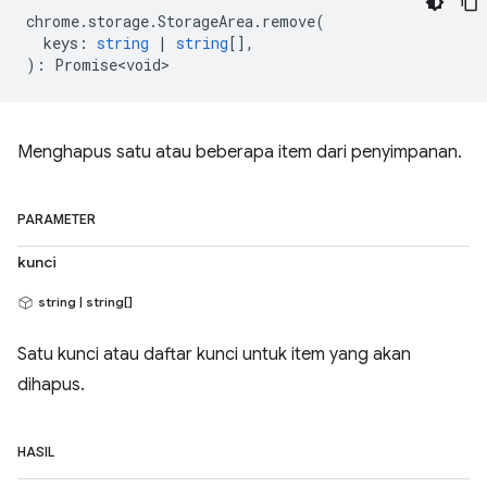
chrome
.
storage
.
StorageArea
.
remove
(
keys
:
string
|
string
[],
)
:
Promise<void>
Menghapus satu atau beberapa item dari penyimpanan.
PARAMETER
kunci
string | string[]
Satu kunci atau daftar kunci untuk item yang akan
dihapus.
HASIL