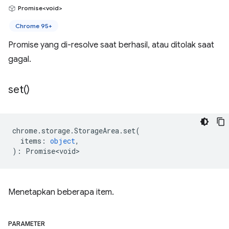
Promise<void>
Chrome 95+
Promise yang di-resolve saat berhasil, atau ditolak saat
gagal.
set(
)
chrome
.
storage
.
StorageArea
.
set
(
items
:
object
,
)
:
Promise<void>
Menetapkan beberapa item.
PARAMETER