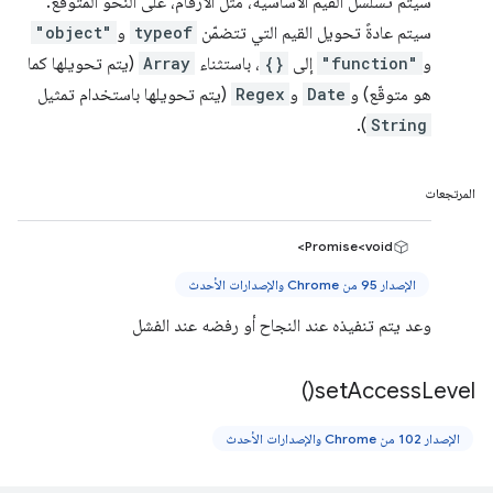
سيتم تسلسل القيم الأساسية، مثل الأرقام، على النحو المتوقّع.
سيتم عادةً تحويل القيم التي تتضمّن
typeof
و
"object"
و
"function"
إلى
{}
، باستثناء
Array
(يتم تحويلها كما
هو متوقّع) و
Date
و
Regex
(يتم تحويلها باستخدام تمثيل
).
String
المرتجعات
Promise<void>
الإصدار 95 من Chrome والإصدارات الأحدث
وعد يتم تنفيذه عند النجاح أو رفضه عند الفشل
)
set
Access
Level(
الإصدار 102 من Chrome والإصدارات الأحدث