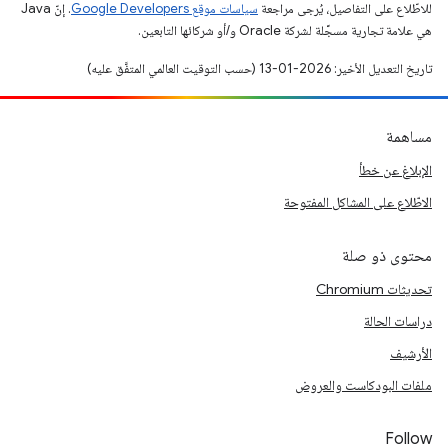
للاطّلاع على التفاصيل، يُرجى مراجعة
سياسات موقع Google Developers‏
. إنّ Java
هي علامة تجارية مسجَّلة لشركة Oracle و/أو شركائها التابعين.
تاريخ التعديل الأخير: 2026-01-13 (حسب التوقيت العالمي المتفَّق عليه)
مساهمة
الإبلاغ عن خطأ
الاطّلاع على المشاكل المفتوحة
محتوى ذو صلة
تحديثات Chromium
دراسات الحالة
الأرشيف
ملفات البودكاست والعروض
Follow