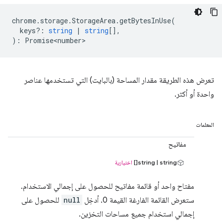
chrome
.
storage
.
StorageArea
.
getBytesInUse
(
keys?
:
string
|
string
[],
)
:
Promise<number>
تعرض هذه الطريقة مقدار المساحة (بالبايت) التي تستخدمها عناصر
واحدة أو أكثر.
المعلمات
مفاتيح
string | string[]
اختيارية
مفتاح واحد أو قائمة مفاتيح للحصول على إجمالي الاستخدام.
ستعرض القائمة الفارغة القيمة 0. أدخِل
null
للحصول على
إجمالي استخدام جميع مساحات التخزين.