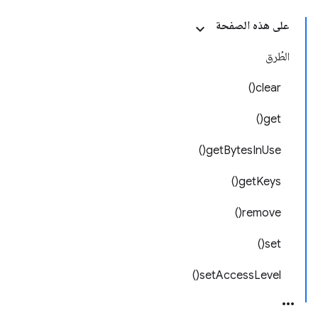
على هذه الصفحة
الطُرق
clear()
get()
getBytesInUse()
getKeys()
remove()
set()
setAccessLevel()