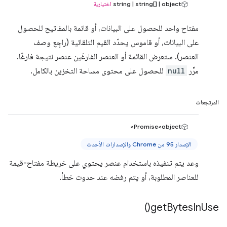
string | string[] | object
اختيارية
مفتاح واحد للحصول على البيانات، أو قائمة بالمفاتيح للحصول
على البيانات، أو قاموس يحدّد القيم التلقائية (راجِع وصف
العنصر). ستعرض القائمة أو العنصر الفارغَين عنصر نتيجة فارغًا.
مرِّر
null
للحصول على محتوى مساحة التخزين بالكامل.
المرتجعات
Promise<object>
الإصدار 95 من Chrome والإصدارات الأحدث
وعد يتم تنفيذه باستخدام عنصر يحتوي على خريطة مفتاح-قيمة
للعناصر المطلوبة، أو يتم رفضه عند حدوث خطأ.
)
get
Bytes
In
Use(