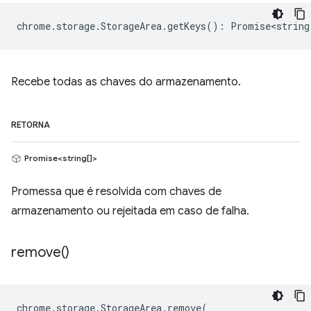
chrome
.
storage
.
StorageArea
.
getKeys
()
:
Promise<string
Recebe todas as chaves do armazenamento.
RETORNA
Promise<string[]>
Promessa que é resolvida com chaves de
armazenamento ou rejeitada em caso de falha.
remove(
)
chrome
.
storage
.
StorageArea
.
remove
(