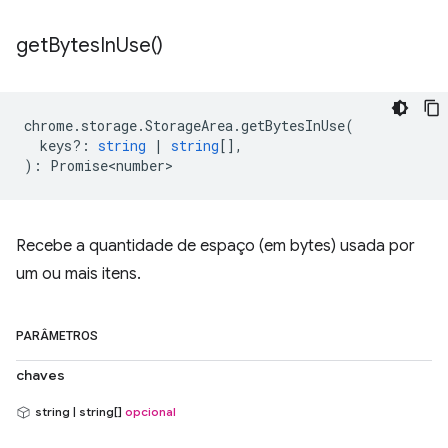
get
Bytes
In
Use(
)
chrome
.
storage
.
StorageArea
.
getBytesInUse
(
keys?
:
string
|
string
[],
)
:
Promise<number>
Recebe a quantidade de espaço (em bytes) usada por
um ou mais itens.
PARÂMETROS
chaves
string | string[]
opcional