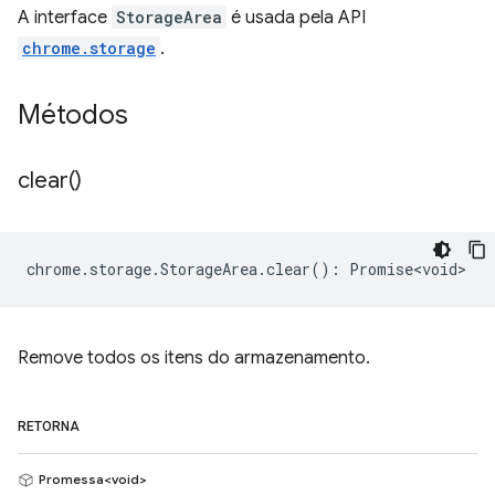
A interface
StorageArea
é usada pela API
chrome.storage
.
Métodos
clear(
)
chrome
.
storage
.
StorageArea
.
clear
()
:
Promise<void>
Remove todos os itens do armazenamento.
RETORNA
Promessa<void>