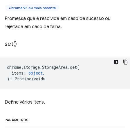
Chrome 95 ou mais recente
Promessa que é resolvida em caso de sucesso ou
rejeitada em caso de falha.
set(
)
chrome
.
storage
.
StorageArea
.
set
(
items
:
object
,
)
:
Promise<void>
Define vários itens.
PARÂMETROS