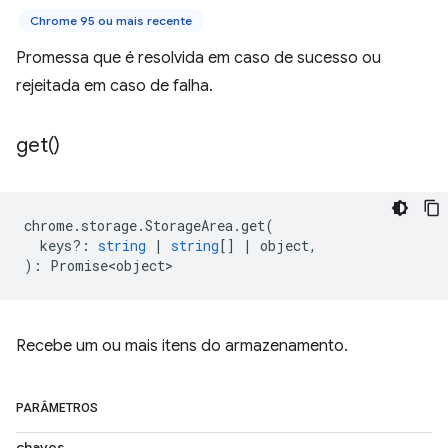
Chrome 95 ou mais recente
Promessa que é resolvida em caso de sucesso ou
rejeitada em caso de falha.
get(
)
chrome
.
storage
.
StorageArea
.
get
(
keys?
:
string
|
string
[]
|
object
,
)
:
Promise<object>
Recebe um ou mais itens do armazenamento.
PARÂMETROS
chaves