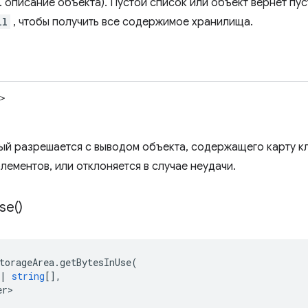
 описание объекта). Пустой список или объект вернет пус
ll
, чтобы получить все содержимое хранилища.
t>
ый разрешается с выводом объекта, содержащего карту к
лементов, или отклоняется в случае неудачи.
se(
)
torageArea
.
getBytesInUse
(
|
string
[],
er>