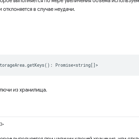
орое выполняется по мере увеличения объема используе
 отклоняется в случае неудачи.
torageArea
.
getKeys
()
:
Promise<string
[]>
ключи из хранилища.
[]>