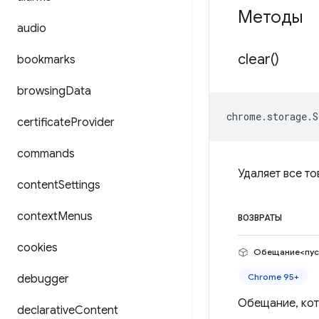
Методы
audio
clear(
)
bookmarks
browsing
Data
chrome
.
storage
.
S
certificate
Provider
commands
Удаляет все то
content
Settings
context
Menus
ВОЗВРАТЫ
cookies
Обещание<пус
Chrome 95+
debugger
Обещание, кото
declarative
Content