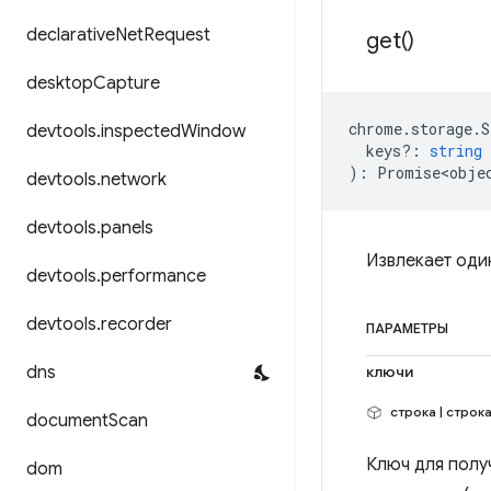
declarative
Net
Request
get(
)
desktop
Capture
chrome
.
storage
.
S
devtools
.
inspected
Window
keys?
:
string
)
:
Promise<obje
devtools
.
network
devtools
.
panels
Извлекает оди
devtools
.
performance
devtools
.
recorder
ПАРАМЕТРЫ
dns
ключи
строка | строка
document
Scan
Ключ для полу
dom