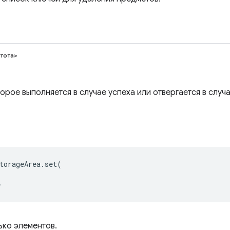
тота>
рое выполняется в случае успеха или отвергается в случа
torageArea
.
set
(
,
>
ько элементов.