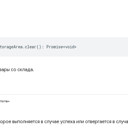
torageArea
.
clear
()
:
Promise<void>
вары со склада.
тота>
рое выполняется в случае успеха или отвергается в случа