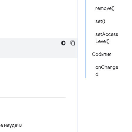
remove()
set()
setAccess
Level()
События
onChange
d
е неудачи.