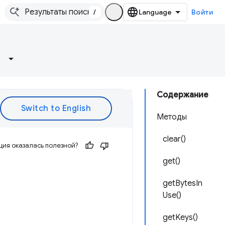
/
Войти
Содержание
Методы
clear()
ия оказалась полезной?
get()
getBytesIn
Use()
getKeys()