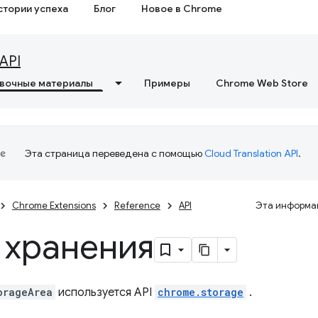
стории успеха
Блог
Новое в Chrome
API
вочные материалы
Примеры
Chrome Web Store
Эта страница переведена с помощью
Cloud Translation API
.
Chrome Extensions
Reference
API
Эта информац
 хранения
orageArea
используется API
chrome.storage
.