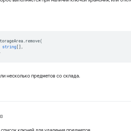
орое выполняется при наличии ключей хранения, или откло
torageArea
.
remove
(
string
[],
>
или несколько предметов со склада.
[]
 список ключей для удаления предметов.