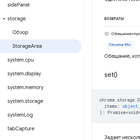
side
Panel
storage
ВОЗВРАТЫ
Обзор
Обещание<пус
Chrome 95+
Storage
Area
Обещание, кото
system
.
cpu
system
.
display
set(
)
system
.
memory
chrome
.
storage
.
S
system
.
storage
items
:
object
)
:
Promise<void
system
Log
tab
Capture
Задает нескол