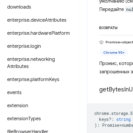
умолчанию (см.
downloads
Передайте
nu
enterprise
.
device
Attributes
ВОЗВРАТЫ
enterprise
.
hardware
Platform
Promise<objec
enterprise
.
login
Chrome 95+
enterprise
.
networking
Промис, котор
Attributes
запрошенных э
enterprise
.
platform
Keys
get
Bytes
In
U
events
extension
chrome
.
storage
.
S
extension
Types
keys?
:
string
)
:
Promise<numb
file
Browser
Handler