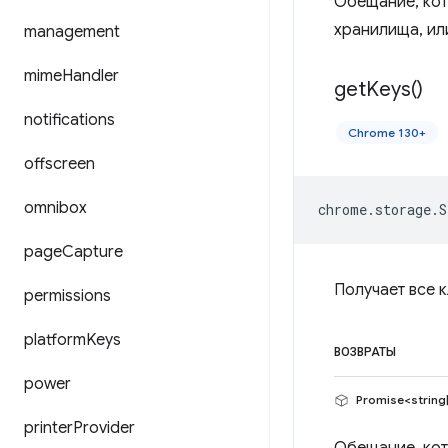
Обещание, кот
хранилища, или
management
mime
Handler
get
Keys(
)
notifications
Chrome 130+
offscreen
omnibox
chrome
.
storage
.
S
page
Capture
Получает все 
permissions
platform
Keys
ВОЗВРАТЫ
power
Promise<string
printer
Provider