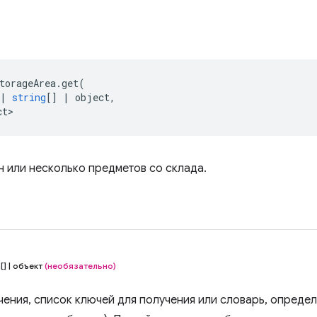
torageArea
.
get
(
|
string
[]
|
object
,
ct>
н или несколько предметов со склада.
[] | объект
(необязательно)
чения, список ключей для получения или словарь, опреде