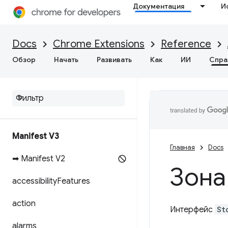
Документация
И
Docs
Chrome Extensions
Reference
Обзор
Начать
Развивать
Как
ИИ
Спра
Manifest V3
Главная
Docs
➡ Manifest V2
Зона
accessibility
Features
action
Интерфейс
St
alarms