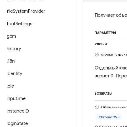
file
System
Provider
Получает объе
font
Settings
ПАРАМЕТРЫ
gcm
ключи
history
строка | строка
i18n
Отдельный клю
identity
вернет 0. Пер
idle
ВОЗВРАТЫ
input
.
ime
Обещание<чис
instance
ID
Chrome 95+
login
State