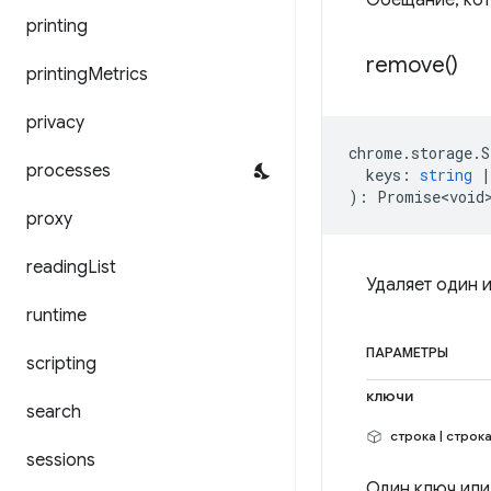
Обещание, кот
printing
remove(
)
printing
Metrics
privacy
chrome
.
storage
.
S
processes
keys
:
string
|
)
:
Promise<void
proxy
reading
List
Удаляет один 
runtime
ПАРАМЕТРЫ
scripting
ключи
search
строка | строка
sessions
Один ключ или