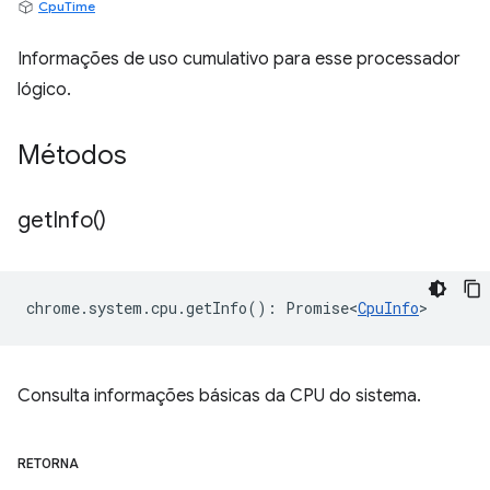
CpuTime
Informações de uso cumulativo para esse processador
lógico.
Métodos
get
Info(
)
chrome
.
system
.
cpu
.
getInfo
()
:
Promise<
CpuInfo
>
Consulta informações básicas da CPU do sistema.
RETORNA