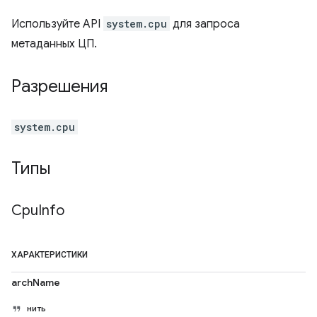
Используйте API
system.cpu
для запроса
метаданных ЦП.
Разрешения
system.cpu
Типы
Cpu
Info
ХАРАКТЕРИСТИКИ
archName
нить