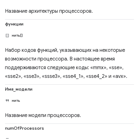
Название архитектуры процессоров.
функции
нить[]
Набор кодов функций, указывающих на некоторые
возможности процессора. В настоящее время
поддерживаются следующие коды: «mmx», «sse»,
«sse2», «sse3», «ssse3», «sse4_1», «sse4_2» и «avx».
Имя_модели
нить
Название модели процессоров.
numOfProcessors