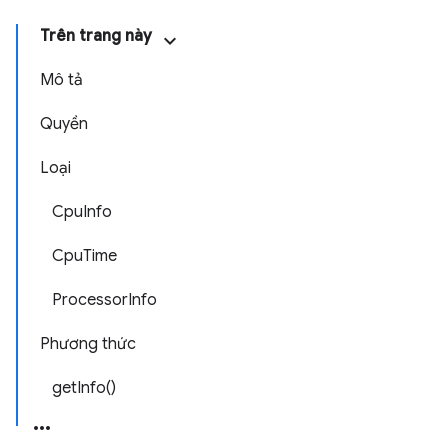
Trên trang này
Mô tả
Quyền
Loại
CpuInfo
CpuTime
ProcessorInfo
Phương thức
getInfo()