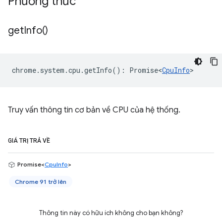
Phương thức
get
Info(
)
chrome
.
system
.
cpu
.
getInfo
()
:
Promise<
CpuInfo
>
Truy vấn thông tin cơ bản về CPU của hệ thống.
GIÁ TRỊ TRẢ VỀ
Promise<
CpuInfo
>
Chrome 91 trở lên
Thông tin này có hữu ích không cho bạn không?