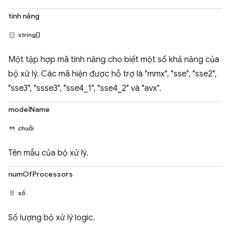
tính năng
string[]
Một tập hợp mã tính năng cho biết một số khả năng của
bộ xử lý. Các mã hiện được hỗ trợ là "mmx", "sse", "sse2",
"sse3", "ssse3", "sse4_1", "sse4_2" và "avx".
modelName
chuỗi
Tên mẫu của bộ xử lý.
numOfProcessors
số
Số lượng bộ xử lý logic.