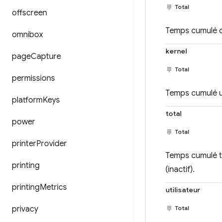
Total
offscreen
Temps cumulé d'
omnibox
kernel
page
Capture
Total
permissions
Temps cumulé u
platform
Keys
total
power
Total
printer
Provider
Temps cumulé tot
printing
(inactif).
printing
Metrics
utilisateur
privacy
Total