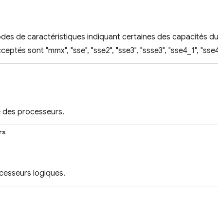
des de caractéristiques indiquant certaines des capacités d
eptés sont "mmx", "sse", "sse2", "sse3", "ssse3", "sse4_1", "sse4
 des processeurs.
rs
esseurs logiques.