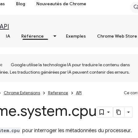
cas
Blog
Nouveautés de Chrome
API
IA
Référence
Exemples
Chrome Web Store
Google utilise la technologie IA pour traduire le contenu dans
érée. Les traductions générées par IA peuvent contenir des erreurs.
Chrome Extensions
Reference
API
Ce cont
me
.
system
.
cpu
stem.cpu
pour interroger les métadonnées du processeur.