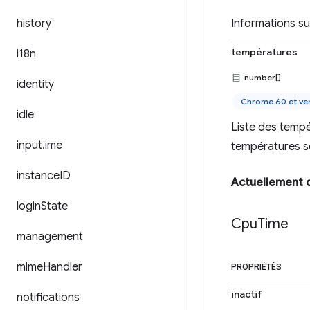
history
Informations s
températures
i18n
number[]
identity
Chrome 60 et ver
idle
Liste des temp
input
.
ime
températures s
instance
ID
Actuellement 
login
State
Cpu
Time
management
mime
Handler
PROPRIÉTÉS
inactif
notifications