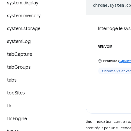
system
.
display
chrome
.
system
.
cp
system
.
memory
system
.
storage
Interroge le sy
system
Log
RENVOIE
tab
Capture
Promise<
CpuIn
tab
Groups
Chrome 91 et ver
tabs
top
Sites
tts
tts
Engine
Sauf indication contraire
sont régis par une licenc