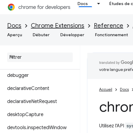
Docs
Études de 
certificateProvider
commands
Docs
Chrome Extensions
Reference
Aperçu
Débuter
Développer
Fonctionnement
contentSettings
context
Menus
cookies
votre langue préf
debugger
declarative
Content
Accueil
Docs
chro
declarative
Net
Request
desktop
Capture
Utilisez l'API
sy
devtools
.
inspected
Window