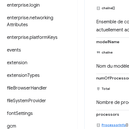
enterprise
.
login
chaîne[]
enterprise
.
networking
Ensemble de co
Attributes
actuellement acc
enterprise
.
platform
Keys
modelName
events
chaîne
extension
Nom du modèle
extension
Types
numOfProcesso
file
Browser
Handler
Total
file
System
Provider
Nombre de proc
font
Settings
processors
ProcessorInfo
[]
gcm