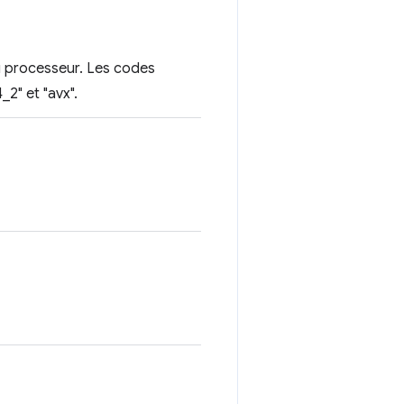
u processeur. Les codes
_2" et "avx".