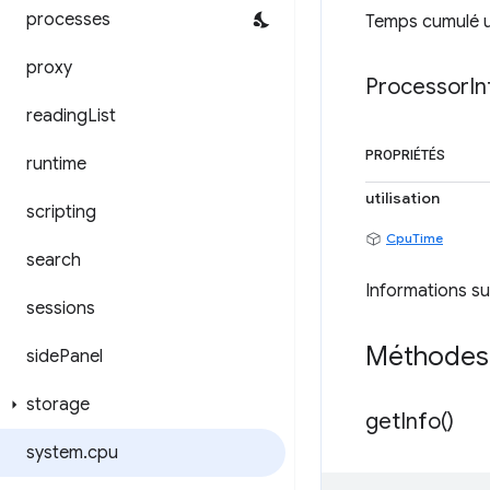
processes
Temps cumulé ut
proxy
Processor
In
reading
List
PROPRIÉTÉS
runtime
utilisation
scripting
CpuTime
search
Informations su
sessions
Méthodes
side
Panel
storage
get
Info(
)
system
.
cpu