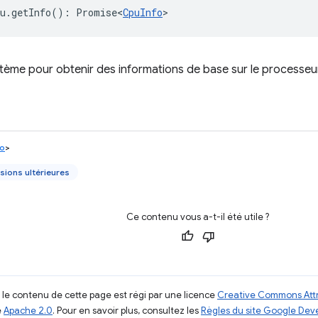
u
.
getInfo
()
:
Promise<
CpuInfo
>
stème pour obtenir des informations de base sur le processeu
fo
>
sions ultérieures
Ce contenu vous a-t-il été utile ?
, le contenu de cette page est régi par une licence
Creative Commons Attr
e
Apache 2.0
. Pour en savoir plus, consultez les
Règles du site Google Dev