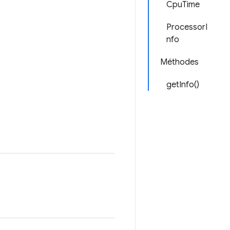
CpuTime
ProcessorI
nfo
Méthodes
getInfo()