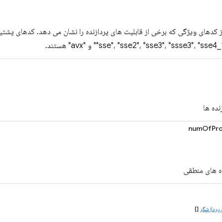
sse"، "sse2"، "sse3"، "ssse3"، "ss" و "avx" هستند.
نده ها
numOfPro
ده های منطقی
پردازشگر
[]