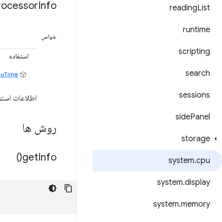
rocessor
Info
reading
List
runtime
خواص
scripting
استفاده
search
uTime
sessions
اطلاعات استف
side
Panel
روش ها
storage
)
get
Info(
system
.
cpu
system
.
display
system
.
memory