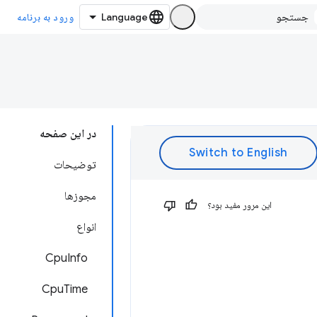
ورود به برنامه
در این صفحه
توضیحات
مجوزها
این مرور مفید بود؟
انواع
CpuInfo
CpuTime