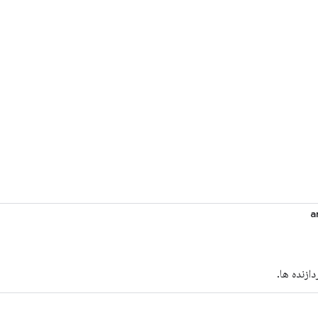
a
دازنده ها.