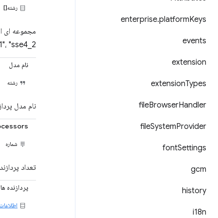
رشته[]
enterprise
.
platform
Keys
events
"e4_1"، "sse4_2
extension
نام مدل
Types
extension
رشته
file
Browser
Handler
نام مدل پرداز
cessors
file
System
Provider
شماره
font
Settings
تعداد پردازن
gcm
پردازنده ها
history
اطلاعات 
i18n