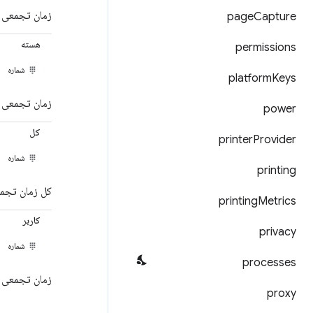
زمان تجمعی ص
page
Capture
هسته
permissions
شماره
platform
Keys
زمان تجمعی ا
power
کل
printer
Provider
شماره
printing
کل زمان تجمعی برای ا
printing
Metrics
کاربر
privacy
شماره
processes
زمان تجمعی ا
proxy