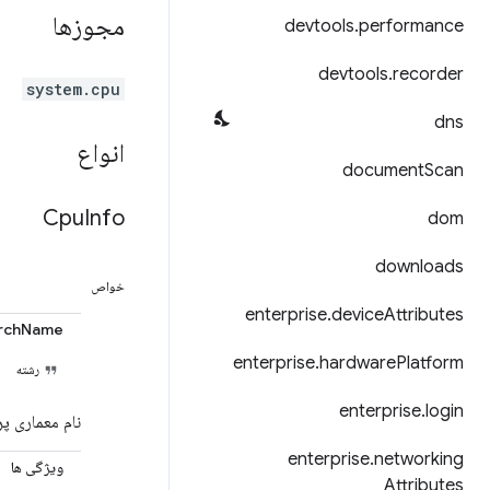
مجوزها
devtools
.
performance
devtools
.
recorder
system.cpu
dns
انواع
document
Scan
Cpu
Info
dom
downloads
خواص
enterprise
.
device
Attributes
rchName
enterprise
.
hardware
Platform
رشته
enterprise
.
login
نام معماری پر
enterprise
.
networking
ویژگی ها
Attributes