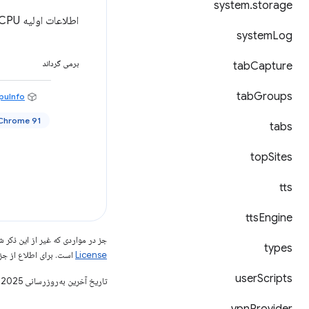
system
.
storage
اطلاعات اولیه CPU سیستم را جستجو می کند.
system
Log
برمی گرداند
tab
Capture
tab
Groups
puInfo
Promise<
Chrome 91+
tabs
top
Sites
tts
tts
Engine
جز در مواردی که غیر از این ذک
types
License
است. برای اطلاع از جز
user
Scripts
تاریخ آخرین به‌روزرسانی 2025-08-11 به‌وقت ساعت هماهنگ جهانی.