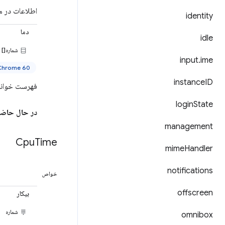
اطلاعات در م
identity
دما
idle
شماره[]
input
.
ime
Chrome 60+
instance
ID
فهرست خوانش دمای CPU از هر ناحیه حرارتی CPU. 
login
State
در حال حاضر فقط در 
management
Cpu
Time
mime
Handler
notifications
خواص
offscreen
بیکار
شماره
omnibox