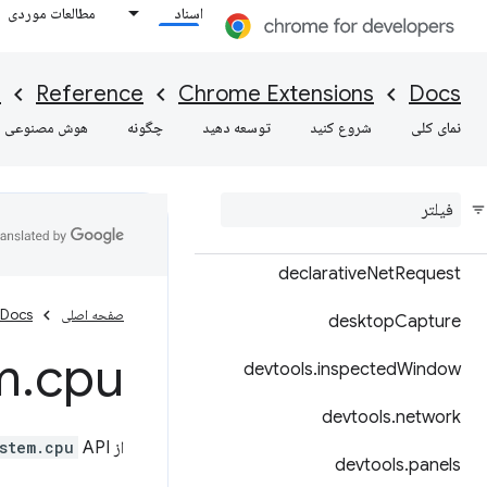
اسناد
مطالعات موردی
contentSettings
contextMenus
I
Reference
Chrome Extensions
Docs
نمای کلی
شروع کنید
توسعه دهید
چگونه
هوش مصنوعی
cookies
debugger
declarative
Content
declarative
Net
Request
صفحه اصلی
Docs
desktop
Capture
m
.
cpu
devtools
.
inspected
Window
devtools
.
network
از
API برای استعلام فراداده CPU استفاده کنید.
stem.cpu
devtools
.
panels