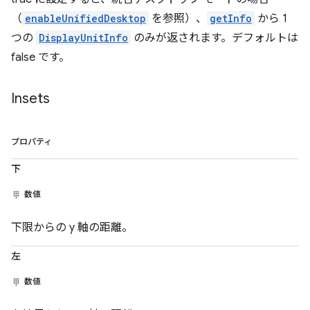
（
enableUnifiedDesktop
を参照）、
getInfo
から 1
つの
DisplayUnitInfo
のみが返されます。デフォルトは
false です。
Insets
プロパティ
下
数値
下限からの y 軸の距離。
左
数値