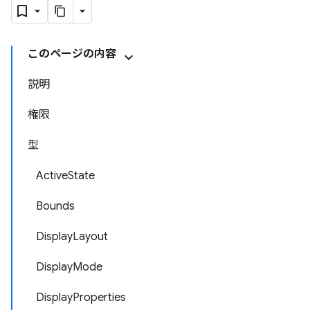
このページの内容
説明
権限
型
ActiveState
Bounds
DisplayLayout
DisplayMode
DisplayProperties