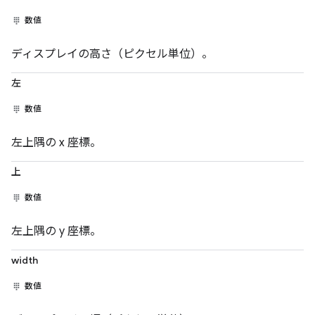
数値
ディスプレイの高さ（ピクセル単位）。
左
数値
左上隅の x 座標。
上
数値
左上隅の y 座標。
width
数値