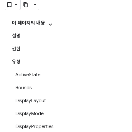
이 페이지의 내용
설명
권한
유형
ActiveState
Bounds
DisplayLayout
DisplayMode
DisplayProperties