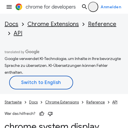
Anmelden
Docs
Chrome Extensions
Reference
API
Google verwendet KI-Technologie, um Inhalte in Ihre bevorzugte
Sprache zu übersetzen. KI-Übersetzungen können Fehler
enthalten.
Startseite
Docs
Chrome Extensions
Reference
API
War das hilfreich?
chrome
.
system
.
display