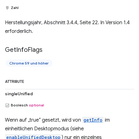
Zahl
Herstellungsjahr, Abschnitt 3.4.4, Seite 22. In Version 1.4
erforderlich.
Get
Info
Flags
Chrome 59 und höher
ATTRIBUTE
singleUnified
Boolesch
optional
Wenn auf „true“ gesetzt, wird von
getInfo
im
einheitlichen Desktopmodus (siehe
enableUnifiedDesktop
) nur ein einzelnes